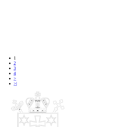
1
2
3
4
>
>|