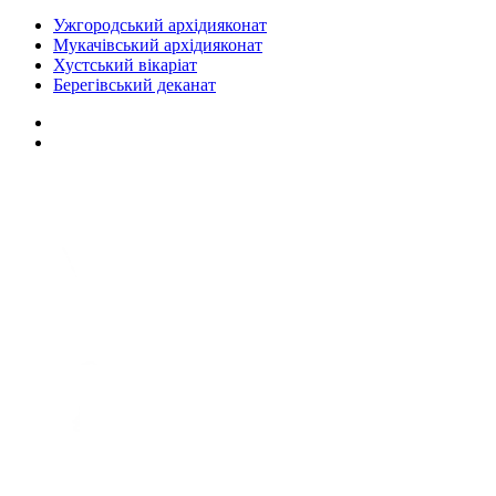
Ужгородський архідияконат
Мукачівський архідияконат
Хустський вікаріат
Берегівський деканат