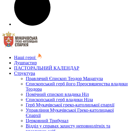
Наші герої
Душпастир
ПАСТОРАЛЬНИЙ КАЛЕНДАР
Структура
Правлячий Єпископ Теодор Мацапула
Єпископський герб його Преосвященства владики
Теодора
Помічний єпископ владика Ніл
Єпископський герб владики Ніла
Герб Мукачівської греко-католицької єпархії
Управління Мукачівської Греко-католицької
Єпархії
Церковний Трибунал
Відділ у справах захисту неповнолітніх та