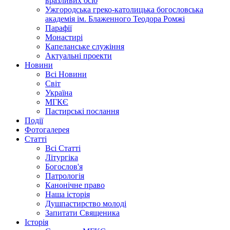
вразливих осіб
Ужгородська греко-католицька богословська
академія ім. Блаженного Теодора Ромжі
Парафії
Монастирі
Капеланське служіння
Актуальні проекти
Новини
Всі Новини
Світ
Україна
МГКЄ
Пастирські послання
Події
Фотогалерея
Статті
Всі Статті
Літургіка
Богослов'я
Патрологія
Канонічне право
Наша історія
Душпастирство молоді
Запитати Священика
Історія