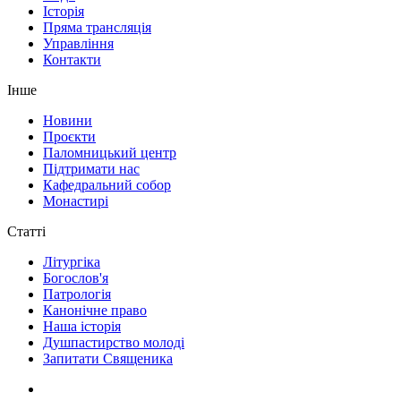
Історія
Пряма трансляція
Управління
Контакти
Інше
Новини
Проєкти
Паломницький центр
Підтримати нас
Кафедральний собор
Монастирі
Статті
Літургіка
Богослов'я
Патрологія
Канонічне право
Наша історія
Душпастирство молоді
Запитати Священика