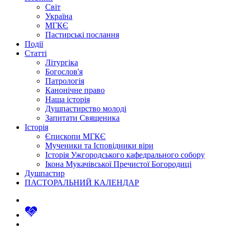
Світ
Україна
МГКЄ
Пастирські послання
Події
Статті
Літургіка
Богослов'я
Патрологія
Канонічне право
Наша історія
Душпастирство молоді
Запитати Священика
Історія
Єпископи МГКЄ
Мученики та Ісповідники віри
Історія Ужгородського кафедрального собору
Ікона Мукачівської Пречистої Богородиці
Душпастир
ПАСТОРАЛЬНИЙ КАЛЕНДАР