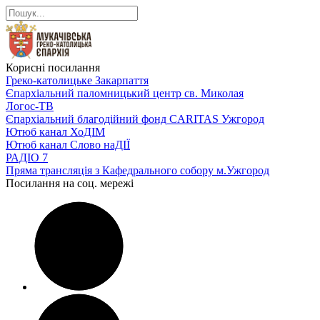
Корисні посилання
Греко-католицьке Закарпаття
Єпархіальний паломницький центр св. Миколая
Логос-ТВ
Єпархіальний благодійний фонд CARITAS Ужгород
Ютюб канал ХоДІМ
Ютюб канал Слово наДІЇ
РАДІО 7
Пряма трансляція з Кафедрального собору м.Ужгород
Посилання на соц. мережі