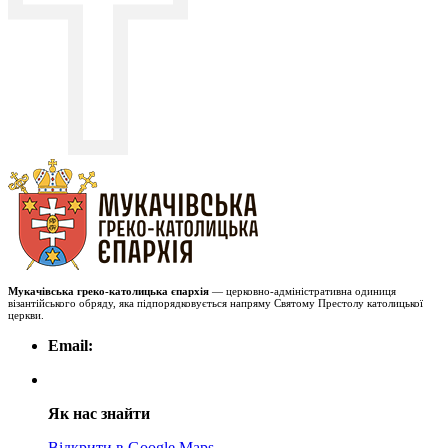
Мукачівська греко-католицька єпархія
— церковно-адміністративна одиниця
візантійського обряду, яка підпорядковується напряму Святому Престолу католицької
церкви.
Email:
Як нас знайти
Відкрити в Google Maps