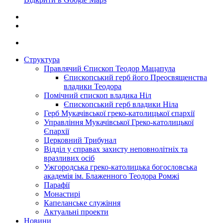
Структура
Правлячий Єпископ Теодор Мацапула
Єпископський герб його Преосвященства
владики Теодора
Помічний єпископ владика Ніл
Єпископський герб владики Ніла
Герб Мукачівської греко-католицької єпархії
Управління Мукачівської Греко-католицької
Єпархії
Церковний Трибунал
Відділ у справах захисту неповнолітніх та
вразливих осіб
Ужгородська греко-католицька богословська
академія ім. Блаженного Теодора Ромжі
Парафії
Монастирі
Капеланське служіння
Актуальні проекти
Новини