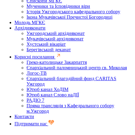
Єпископи МГКЄ
Мученики та Ісповідники віри
Історія Ужгородського кафедрального собору
Ікона Мукачівської Пречистої Богородиці
Молодь МГКЄ
Архідияконати
Ужгородський архідияконат
Мукачівський архідияконат
Хустський вікаріат
Берегівський деканат
Корисні посилання
Греко-католицьке Закарпаття
Єпархіальний паломницький центр св. Миколая
Логос-ТВ
Єпархіальний благодійний фонд CARITAS
Ужгород
Ютюб канал ХоДІМ
Ютюб канал Слово наДІЇ
РАДІО 7
Пряма трансляція з Кафедрального собору
м.Ужгород
Контакти
Підтримати нас