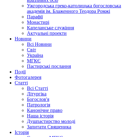
вразливих осіб
Ужгородська греко-католицька богословська
академія ім. Блаженного Теодора Ромжі
Парафії
Монастирі
Капеланське служіння
Актуальні проекти
Новини
Всі Новини
Світ
Україна
МГКЄ
Пастирські послання
Події
Фотогалерея
Статті
Всі Статті
Літургіка
Богослов'я
Патрологія
Канонічне право
Наша історія
Душпастирство молоді
Запитати Священика
Історія