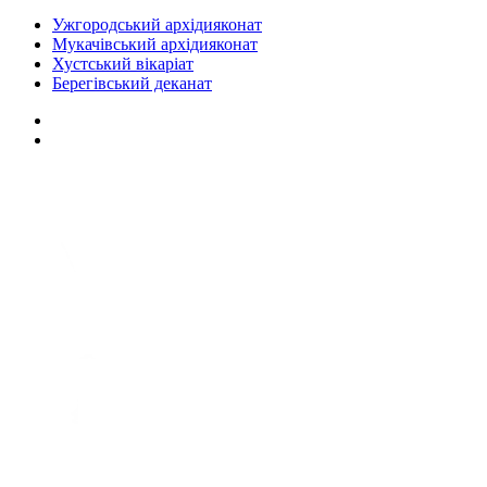
Ужгородський архідияконат
Мукачівський архідияконат
Хустський вікаріат
Берегівський деканат