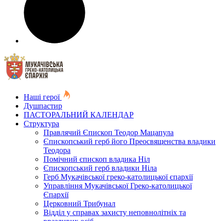
Наші герої
Душпастир
ПАСТОРАЛЬНИЙ КАЛЕНДАР
Структура
Правлячий Єпископ Теодор Мацапула
Єпископський герб його Преосвященства владики
Теодора
Помічний єпископ владика Ніл
Єпископський герб владики Ніла
Герб Мукачівської греко-католицької єпархії
Управління Мукачівської Греко-католицької
Єпархії
Церковний Трибунал
Відділ у справах захисту неповнолітніх та