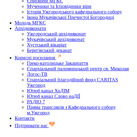
Єпископи МГКЄ
Мученики та Ісповідники віри
Історія Ужгородського кафедрального собору
Ікона Мукачівської Пречистої Богородиці
Молодь МГКЄ
Архідияконати
Ужгородський архідияконат
Мукачівський архідияконат
Хустський вікаріат
Берегівський деканат
Корисні посилання
Греко-католицьке Закарпаття
Єпархіальний паломницький центр св. Миколая
Логос-ТВ
Єпархіальний благодійний фонд CARITAS
Ужгород
Ютюб канал ХоДІМ
Ютюб канал Слово наДІЇ
РАДІО 7
Пряма трансляція з Кафедрального собору
м.Ужгород
Контакти
Підтримати нас