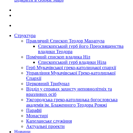
Структура
Правлячий Єпископ Теодор Мацапула
Єпископський герб його Преосвященства
владики Теодора
Помічний єпископ владика Ніл
Єпископський герб владики Ніла
Герб Мукачівської греко-католицької єпархії
Управління Мукачівської Греко-католицької
Єпархії
Церковний Трибунал
Відділ у справах захисту неповнолітніх та
вразливих осіб
Ужгородська греко-католицька богословська
академія ім. Блаженного Теодора Ромжі
Парафії
Монастирі
Капеланське служіння
Актуальні проекти
Новини