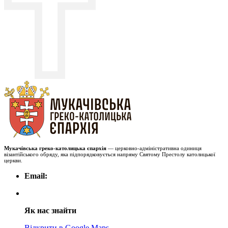
Мукачівська греко-католицька єпархія
— церковно-адміністративна одиниця
візантійського обряду, яка підпорядковується напряму Святому Престолу католицької
церкви.
Email:
Як нас знайти
Відкрити в Google Maps