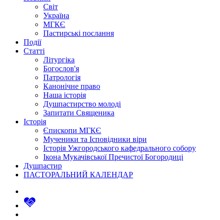
Світ
Україна
МГКЄ
Пастирські послання
Події
Статті
Літургіка
Богослов'я
Патрологія
Канонічне право
Наша історія
Душпастирство молоді
Запитати Священика
Історія
Єпископи МГКЄ
Мученики та Ісповідники віри
Історія Ужгородського кафедрального собору
Ікона Мукачівської Пречистої Богородиці
Душпастир
ПАСТОРАЛЬНИЙ КАЛЕНДАР