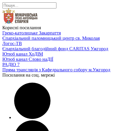
Корисні посилання
Греко-католицьке Закарпаття
Єпархіальний паломницький центр св. Миколая
Логос-ТВ
Єпархіальний благодійний фонд CARITAS Ужгород
Ютюб канал ХоДІМ
Ютюб канал Слово наДІЇ
РАДІО 7
Пряма трансляція з Кафедрального собору м.Ужгород
Посилання на соц. мережі