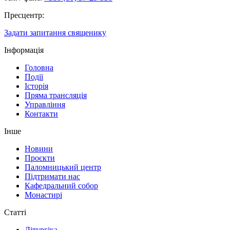
Пресцентр:
Задати запитання священику
Інформація
Головна
Події
Історія
Пряма трансляція
Управління
Контакти
Інше
Новини
Проєкти
Паломницький центр
Підтримати нас
Кафедральний собор
Монастирі
Статті
Літургіка