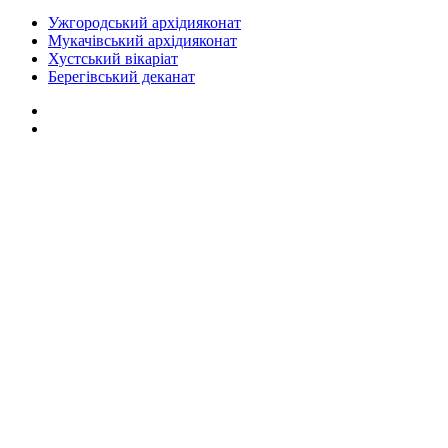
Ужгородський архідияконат
Мукачівський архідияконат
Хустський вікаріат
Берегівський деканат