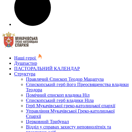
Наші герої
Душпастир
ПАСТОРАЛЬНИЙ КАЛЕНДАР
Структура
Правлячий Єпископ Теодор Мацапула
Єпископський герб його Преосвященства владики
Теодора
Помічний єпископ владика Ніл
Єпископський герб владики Ніла
Герб Мукачівської греко-католицької єпархії
Управління Мукачівської Греко-католицької
Єпархії
Церковний Трибунал
Відділ у справах захисту неповнолітніх та