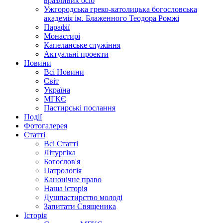
вразливих осіб
Ужгородська греко-католицька богословська
академія ім. Блаженного Теодора Ромжі
Парафії
Монастирі
Капеланське служіння
Актуальні проекти
Новини
Всі Новини
Світ
Україна
МГКЄ
Пастирські послання
Події
Фотогалерея
Статті
Всі Статті
Літургіка
Богослов'я
Патрологія
Канонічне право
Наша історія
Душпастирство молоді
Запитати Священика
Історія