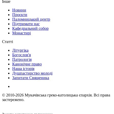
Інше
Новини
Проєкти
Паломницький центр
Підтримати нас
Кафедральний собор
Монастирі
Статті
Літургіка
Богослов'я
Патрологія
Канонічне право
Наша історія
Душпастирство молоді
Запитати Священика
© 2010-2026
Мукачівська греко-католицька єпархія.
Всі права
застережено.