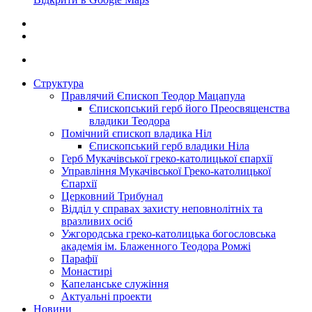
Структура
Правлячий Єпископ Теодор Мацапула
Єпископський герб його Преосвященства
владики Теодора
Помічний єпископ владика Ніл
Єпископський герб владики Ніла
Герб Мукачівської греко-католицької єпархії
Управління Мукачівської Греко-католицької
Єпархії
Церковний Трибунал
Відділ у справах захисту неповнолітніх та
вразливих осіб
Ужгородська греко-католицька богословська
академія ім. Блаженного Теодора Ромжі
Парафії
Монастирі
Капеланське служіння
Актуальні проекти
Новини