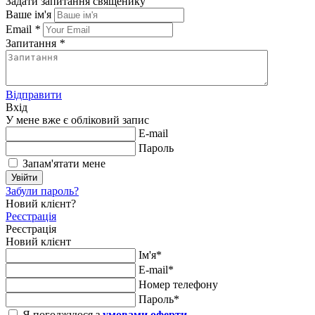
Задати запитання священику
Ваше ім'я
Email
*
Запитання
*
Відправити
Вхід
У мене вже є обліковий запис
E-mail
Пароль
Запам'ятати мене
Увійти
Забули пароль?
Новий клієнт?
Реєстрація
Реєстрація
Новий клієнт
Ім'я*
E-mail*
Номер телефону
Пароль*
Я погоджуюся з
умовами оферти