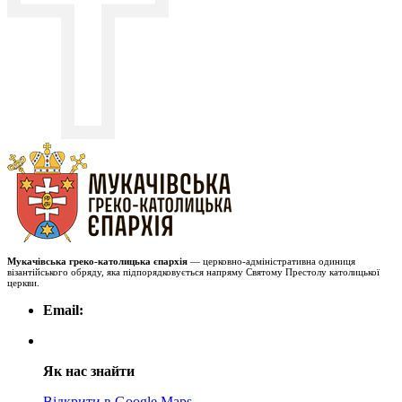
Мукачівська греко-католицька єпархія
— церковно-адміністративна одиниця
візантійського обряду, яка підпорядковується напряму Святому Престолу католицької
церкви.
Email:
Як нас знайти
Відкрити в Google Maps