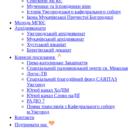
Єпископи МГКЄ
Мученики та Ісповідники віри
Історія Ужгородського кафедрального собору
Ікона Мукачівської Пречистої Богородиці
Молодь МГКЄ
Архідияконати
Ужгородський архідияконат
Мукачівський архідияконат
Хустський вікаріат
Берегівський деканат
Корисні посилання
Греко-католицьке Закарпаття
Єпархіальний паломницький центр св. Миколая
Логос-ТВ
Єпархіальний благодійний фонд CARITAS
Ужгород
Ютюб канал ХоДІМ
Ютюб канал Слово наДІЇ
РАДІО 7
Пряма трансляція з Кафедрального собору
м.Ужгород
Контакти
Підтримати нас