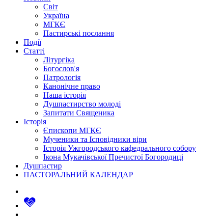
Світ
Україна
МГКЄ
Пастирські послання
Події
Статті
Літургіка
Богослов'я
Патрологія
Канонічне право
Наша історія
Душпастирство молоді
Запитати Священика
Історія
Єпископи МГКЄ
Мученики та Ісповідники віри
Історія Ужгородського кафедрального собору
Ікона Мукачівської Пречистої Богородиці
Душпастир
ПАСТОРАЛЬНИЙ КАЛЕНДАР