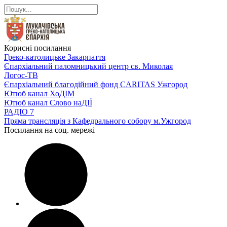
Корисні посилання
Греко-католицьке Закарпаття
Єпархіальний паломницький центр св. Миколая
Логос-ТВ
Єпархіальний благодійний фонд CARITAS Ужгород
Ютюб канал ХоДІМ
Ютюб канал Слово наДІЇ
РАДІО 7
Пряма трансляція з Кафедрального собору м.Ужгород
Посилання на соц. мережі