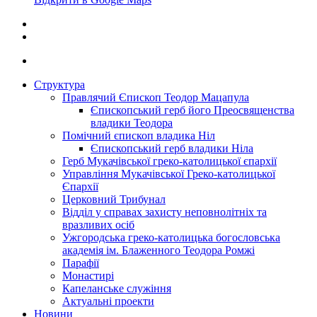
Структура
Правлячий Єпископ Теодор Мацапула
Єпископський герб його Преосвященства
владики Теодора
Помічний єпископ владика Ніл
Єпископський герб владики Ніла
Герб Мукачівської греко-католицької єпархії
Управління Мукачівської Греко-католицької
Єпархії
Церковний Трибунал
Відділ у справах захисту неповнолітніх та
вразливих осіб
Ужгородська греко-католицька богословська
академія ім. Блаженного Теодора Ромжі
Парафії
Монастирі
Капеланське служіння
Актуальні проекти
Новини