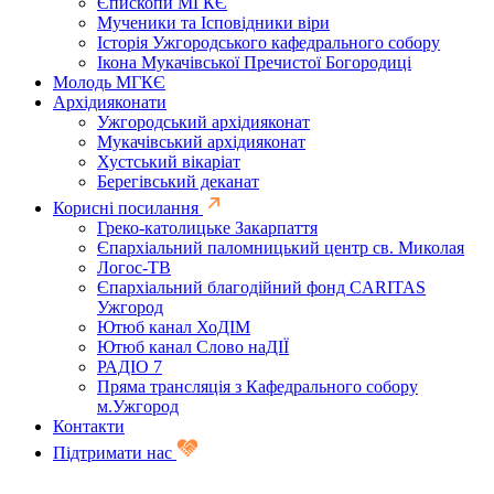
Єпископи МГКЄ
Мученики та Ісповідники віри
Історія Ужгородського кафедрального собору
Ікона Мукачівської Пречистої Богородиці
Молодь МГКЄ
Архідияконати
Ужгородський архідияконат
Мукачівський архідияконат
Хустський вікаріат
Берегівський деканат
Корисні посилання
Греко-католицьке Закарпаття
Єпархіальний паломницький центр св. Миколая
Логос-ТВ
Єпархіальний благодійний фонд CARITAS
Ужгород
Ютюб канал ХоДІМ
Ютюб канал Слово наДІЇ
РАДІО 7
Пряма трансляція з Кафедрального собору
м.Ужгород
Контакти
Підтримати нас