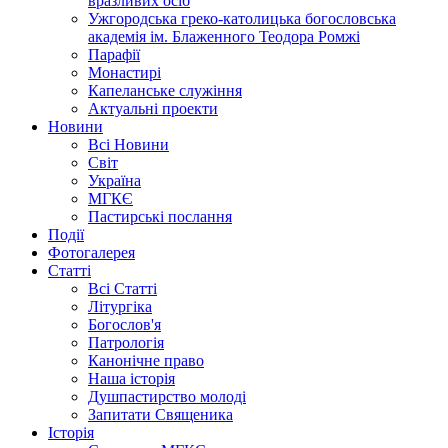
вразливих осіб
Ужгородська греко-католицька богословська
академія ім. Блаженного Теодора Ромжі
Парафії
Монастирі
Капеланське служіння
Актуальні проекти
Новини
Всі Новини
Світ
Україна
МГКЄ
Пастирські послання
Події
Фотогалерея
Статті
Всі Статті
Літургіка
Богослов'я
Патрологія
Канонічне право
Наша історія
Душпастирство молоді
Запитати Священика
Історія