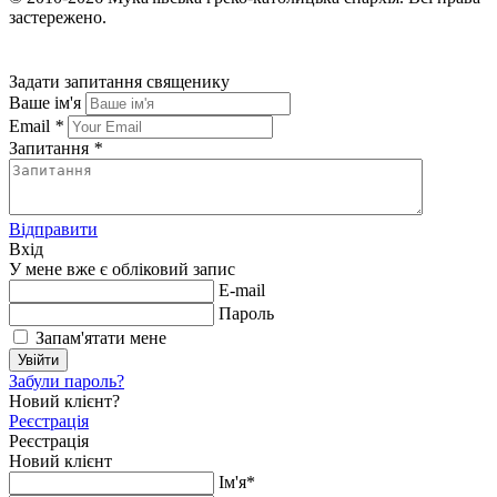
застережено.
Задати запитання священику
Ваше ім'я
Email
*
Запитання
*
Відправити
Вхід
У мене вже є обліковий запис
E-mail
Пароль
Запам'ятати мене
Увійти
Забули пароль?
Новий клієнт?
Реєстрація
Реєстрація
Новий клієнт
Ім'я*