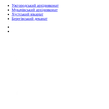
Ужгородський архідияконат
Мукачівський архідияконат
Хустський вікаріат
Берегівський деканат