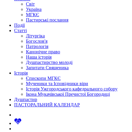
Світ
Україна
МГКЄ
Пастирські послання
Події
Статті
Літургіка
Богослов'я
Патрологія
Канонічне право
Наша історія
Душпастирство молоді
Запитати Священика
Історія
Єпископи МГКЄ
Мученики та Ісповідники віри
Історія Ужгородського кафедрального собору
Ікона Мукачівської Пречистої Богородиці
Душпастир
ПАСТОРАЛЬНИЙ КАЛЕНДАР