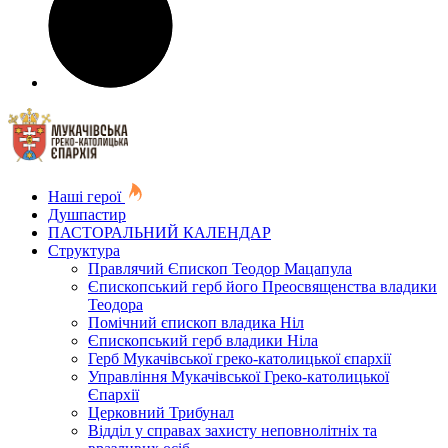
Наші герої
Душпастир
ПАСТОРАЛЬНИЙ КАЛЕНДАР
Структура
Правлячий Єпископ Теодор Мацапула
Єпископський герб його Преосвященства владики
Теодора
Помічний єпископ владика Ніл
Єпископський герб владики Ніла
Герб Мукачівської греко-католицької єпархії
Управління Мукачівської Греко-католицької
Єпархії
Церковний Трибунал
Відділ у справах захисту неповнолітніх та