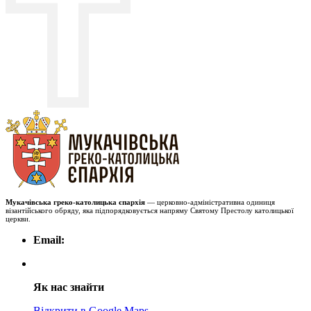
Мукачівська греко-католицька єпархія
— церковно-адміністративна одиниця
візантійського обряду, яка підпорядковується напряму Святому Престолу католицької
церкви.
Email:
Як нас знайти
Відкрити в Google Maps