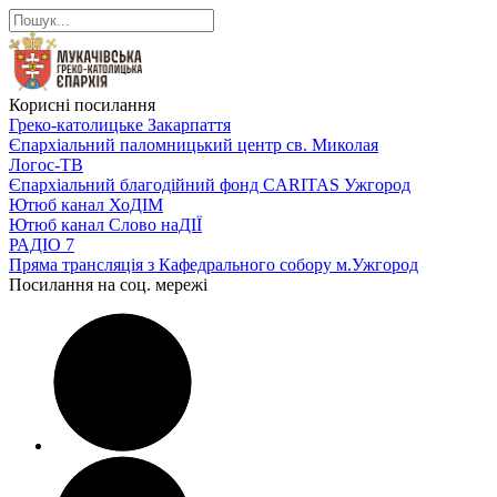
Корисні посилання
Греко-католицьке Закарпаття
Єпархіальний паломницький центр св. Миколая
Логос-ТВ
Єпархіальний благодійний фонд CARITAS Ужгород
Ютюб канал ХоДІМ
Ютюб канал Слово наДІЇ
РАДІО 7
Пряма трансляція з Кафедрального собору м.Ужгород
Посилання на соц. мережі