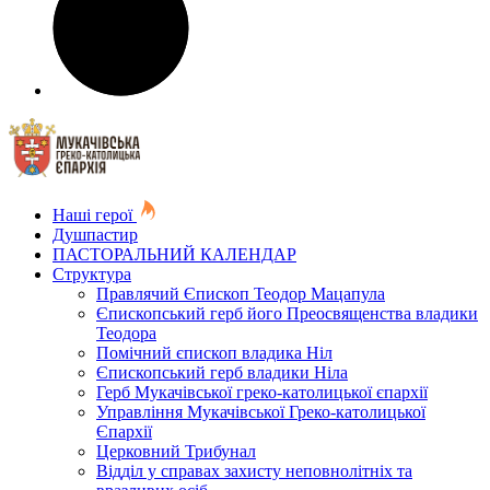
Наші герої
Душпастир
ПАСТОРАЛЬНИЙ КАЛЕНДАР
Структура
Правлячий Єпископ Теодор Мацапула
Єпископський герб його Преосвященства владики
Теодора
Помічний єпископ владика Ніл
Єпископський герб владики Ніла
Герб Мукачівської греко-католицької єпархії
Управління Мукачівської Греко-католицької
Єпархії
Церковний Трибунал
Відділ у справах захисту неповнолітніх та