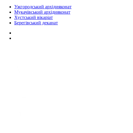
Ужгородський архідияконат
Мукачівський архідияконат
Хустський вікаріат
Берегівський деканат