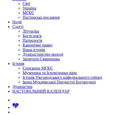
Світ
Україна
МГКЄ
Пастирські послання
Події
Статті
Літургіка
Богослов'я
Патрологія
Канонічне право
Наша історія
Душпастирство молоді
Запитати Священика
Історія
Єпископи МГКЄ
Мученики та Ісповідники віри
Історія Ужгородського кафедрального собору
Ікона Мукачівської Пречистої Богородиці
Душпастир
ПАСТОРАЛЬНИЙ КАЛЕНДАР