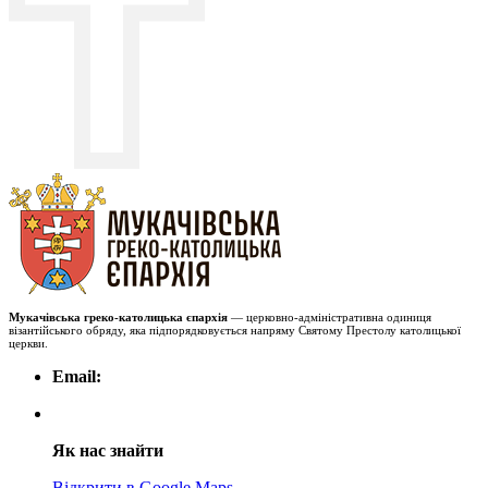
Мукачівська греко-католицька єпархія
— церковно-адміністративна одиниця
візантійського обряду, яка підпорядковується напряму Святому Престолу католицької
церкви.
Email:
Як нас знайти
Відкрити в Google Maps