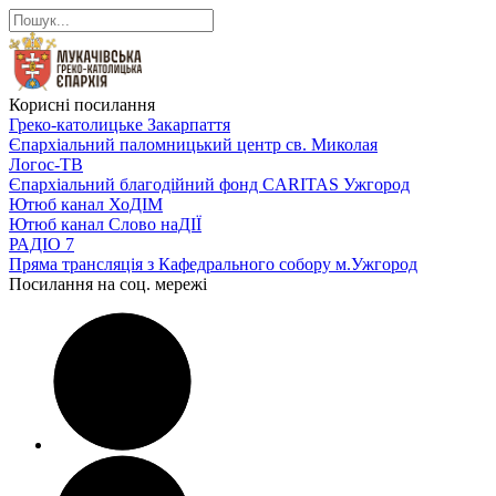
Корисні посилання
Греко-католицьке Закарпаття
Єпархіальний паломницький центр св. Миколая
Логос-ТВ
Єпархіальний благодійний фонд CARITAS Ужгород
Ютюб канал ХоДІМ
Ютюб канал Слово наДІЇ
РАДІО 7
Пряма трансляція з Кафедрального собору м.Ужгород
Посилання на соц. мережі