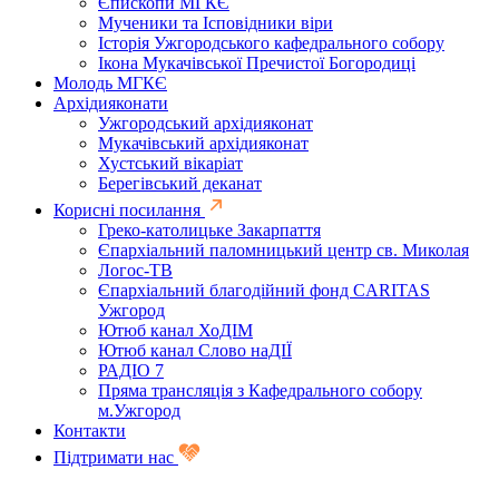
Єпископи МГКЄ
Мученики та Ісповідники віри
Історія Ужгородського кафедрального собору
Ікона Мукачівської Пречистої Богородиці
Молодь МГКЄ
Архідияконати
Ужгородський архідияконат
Мукачівський архідияконат
Хустський вікаріат
Берегівський деканат
Корисні посилання
Греко-католицьке Закарпаття
Єпархіальний паломницький центр св. Миколая
Логос-ТВ
Єпархіальний благодійний фонд CARITAS
Ужгород
Ютюб канал ХоДІМ
Ютюб канал Слово наДІЇ
РАДІО 7
Пряма трансляція з Кафедрального собору
м.Ужгород
Контакти
Підтримати нас