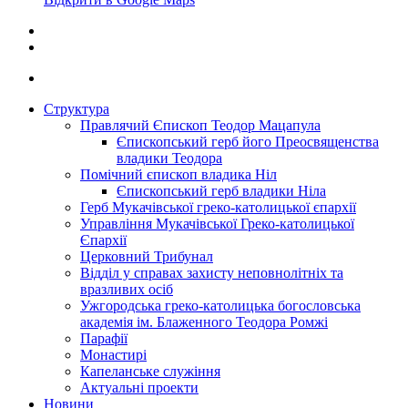
Структура
Правлячий Єпископ Теодор Мацапула
Єпископський герб його Преосвященства
владики Теодора
Помічний єпископ владика Ніл
Єпископський герб владики Ніла
Герб Мукачівської греко-католицької єпархії
Управління Мукачівської Греко-католицької
Єпархії
Церковний Трибунал
Відділ у справах захисту неповнолітніх та
вразливих осіб
Ужгородська греко-католицька богословська
академія ім. Блаженного Теодора Ромжі
Парафії
Монастирі
Капеланське служіння
Актуальні проекти
Новини