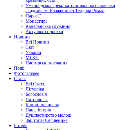
вразливих осіб
Ужгородська греко-католицька богословська
академія ім. Блаженного Теодора Ромжі
Парафії
Монастирі
Капеланське служіння
Актуальні проекти
Новини
Всі Новини
Світ
Україна
МГКЄ
Пастирські послання
Події
Фотогалерея
Статті
Всі Статті
Літургіка
Богослов'я
Патрологія
Канонічне право
Наша історія
Душпастирство молоді
Запитати Священика
Історія