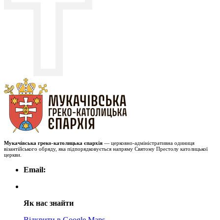
Мукачівська греко-католицька єпархія
— церковно-адміністративна одиниця
візантійського обряду, яка підпорядковується напряму Святому Престолу католицької
церкви.
Email:
Як нас знайти
Відкрити в Google Maps