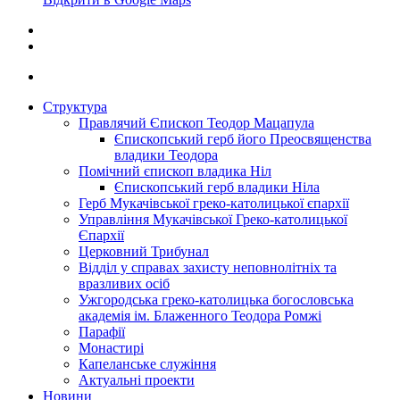
Структура
Правлячий Єпископ Теодор Мацапула
Єпископський герб його Преосвященства
владики Теодора
Помічний єпископ владика Ніл
Єпископський герб владики Ніла
Герб Мукачівської греко-католицької єпархії
Управління Мукачівської Греко-католицької
Єпархії
Церковний Трибунал
Відділ у справах захисту неповнолітніх та
вразливих осіб
Ужгородська греко-католицька богословська
академія ім. Блаженного Теодора Ромжі
Парафії
Монастирі
Капеланське служіння
Актуальні проекти
Новини