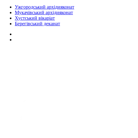
Ужгородський архідияконат
Мукачівський архідияконат
Хустський вікаріат
Берегівський деканат