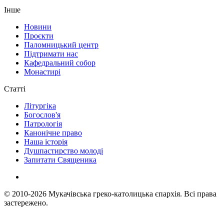
Інше
Новини
Проєкти
Паломницький центр
Підтримати нас
Кафедральний собор
Монастирі
Статті
Літургіка
Богослов'я
Патрологія
Канонічне право
Наша історія
Душпастирство молоді
Запитати Священика
© 2010-2026
Мукачівська греко-католицька єпархія.
Всі права
застережено.