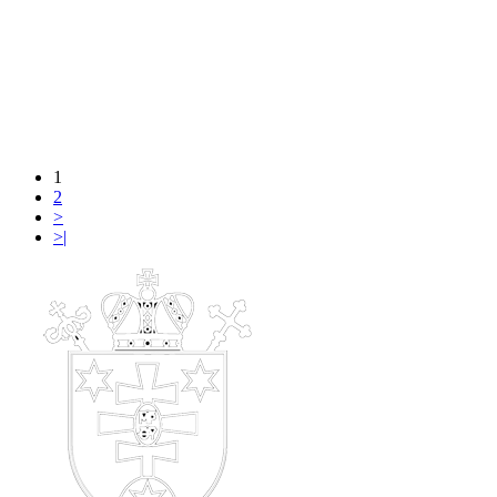
1
2
>
>|