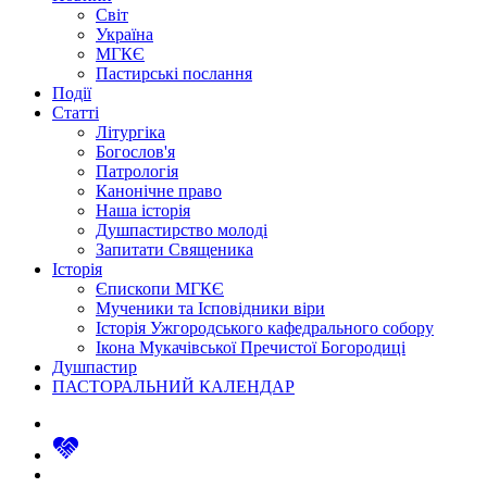
Світ
Україна
МГКЄ
Пастирські послання
Події
Статті
Літургіка
Богослов'я
Патрологія
Канонічне право
Наша історія
Душпастирство молоді
Запитати Священика
Історія
Єпископи МГКЄ
Мученики та Ісповідники віри
Історія Ужгородського кафедрального собору
Ікона Мукачівської Пречистої Богородиці
Душпастир
ПАСТОРАЛЬНИЙ КАЛЕНДАР