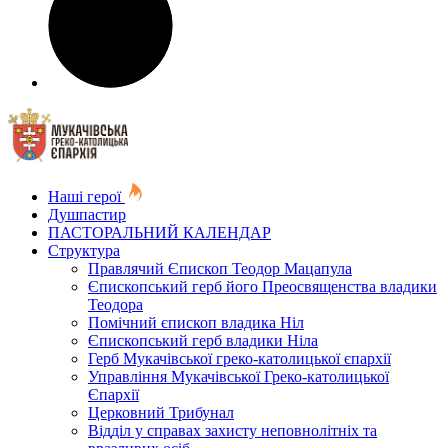
Наші герої
Душпастир
ПАСТОРАЛЬНИЙ КАЛЕНДАР
Структура
Правлячий Єпископ Теодор Мацапула
Єпископський герб його Преосвященства владики
Теодора
Помічний єпископ владика Ніл
Єпископський герб владики Ніла
Герб Мукачівської греко-католицької єпархії
Управління Мукачівської Греко-католицької
Єпархії
Церковний Трибунал
Відділ у справах захисту неповнолітніх та