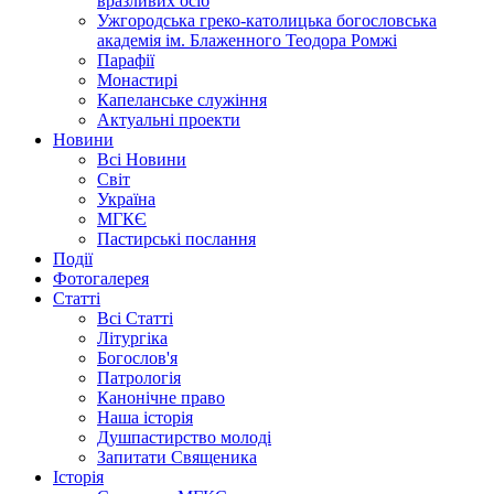
вразливих осіб
Ужгородська греко-католицька богословська
академія ім. Блаженного Теодора Ромжі
Парафії
Монастирі
Капеланське служіння
Актуальні проекти
Новини
Всі Новини
Світ
Україна
МГКЄ
Пастирські послання
Події
Фотогалерея
Статті
Всі Статті
Літургіка
Богослов'я
Патрологія
Канонічне право
Наша історія
Душпастирство молоді
Запитати Священика
Історія