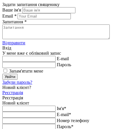
Задати запитання священику
Ваше ім'я
Email
*
Запитання
*
Відправити
Вхід
У мене вже є обліковий запис
E-mail
Пароль
Запам'ятати мене
Увійти
Забули пароль?
Новий клієнт?
Реєстрація
Реєстрація
Новий клієнт
Ім'я*
E-mail*
Номер телефону
Пароль*