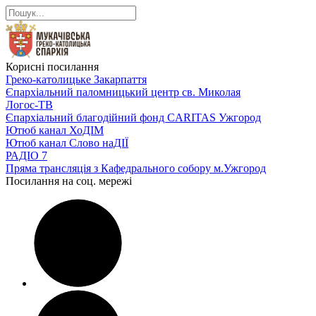
Корисні посилання
Греко-католицьке Закарпаття
Єпархіальний паломницький центр св. Миколая
Логос-ТВ
Єпархіальний благодійний фонд CARITAS Ужгород
Ютюб канал ХоДІМ
Ютюб канал Слово наДІЇ
РАДІО 7
Пряма трансляція з Кафедрального собору м.Ужгород
Посилання на соц. мережі