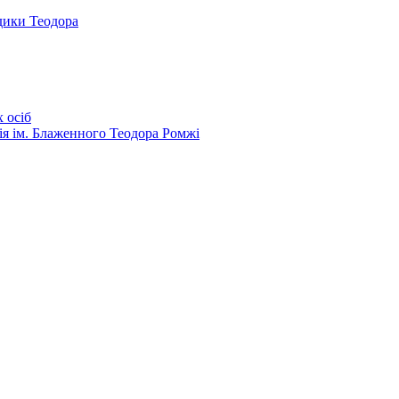
дики Теодора
 осіб
ія ім. Блаженного Теодора Ромжі