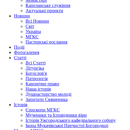
Монастирі
Капеланське служіння
Актуальні проекти
Новини
Всі Новини
Світ
Україна
МГКЄ
Пастирські послання
Події
Фотогалерея
Статті
Всі Статті
Літургіка
Богослов'я
Патрологія
Канонічне право
Наша історія
Душпастирство молоді
Запитати Священика
Історія
Єпископи МГКЄ
Мученики та Ісповідники віри
Історія Ужгородського кафедрального собору
Ікона Мукачівської Пречистої Богородиці