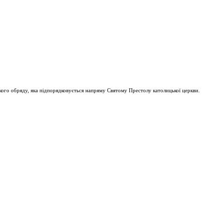
ого обряду, яка підпорядковується напряму Святому Престолу католицької церкви.