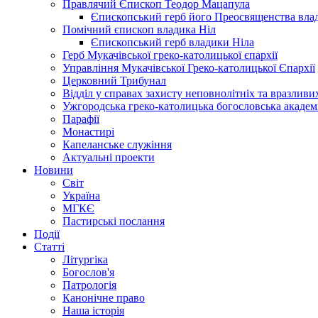
Правлячий Єпископ Теодор Мацапула
Єпископський герб його Преосвященства вла
Помічний єпископ владика Ніл
Єпископський герб владики Ніла
Герб Мукачівської греко-католицької єпархії
Управління Мукачівської Греко-католицької Єпархії
Церковний Трибунал
Відділ у справах захисту неповнолітніх та вразливих
Ужгородська греко-католицька богословська академ
Парафії
Монастирі
Капеланське служіння
Актуальні проекти
Новини
Світ
Україна
МГКЄ
Пастирські послання
Події
Статті
Літургіка
Богослов'я
Патрологія
Канонічне право
Наша історія