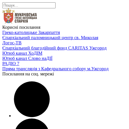
Корисні посилання
Греко-католицьке Закарпаття
Єпархіальний паломницький центр св. Миколая
Логос-ТВ
Єпархіальний благодійний фонд CARITAS Ужгород
Ютюб канал ХоДІМ
Ютюб канал Слово наДІЇ
РАДІО 7
Пряма трансляція з Кафедрального собору м.Ужгород
Посилання на соц. мережі