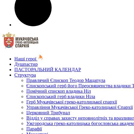
Наші герої
Душпастир
ПАСТОРАЛЬНИЙ КАЛЕНДАР
Структура
Правлячий Єпископ Теодор Мацапула
Єпископський герб його Преосвященства владики 
Помічний єпископ владика Ніл
Єпископський герб владики Ніла
Герб Мукачівської греко-католицької єпархії
Управління Мукачівської Греко-католицької Єпархії
Церковний Трибунал
Відділ у справах захисту неповнолітніх та вразливих
Ужгородська греко-католицька богословська академ
Парафії