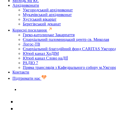
Молодь МГКЄ
Архідияконати
Ужгородський архідияконат
Мукачівський архідияконат
Хустський вікаріат
Берегівський деканат
Корисні посилання
Греко-католицьке Закарпаття
Єпархіальний паломницький центр св. Миколая
Логос-ТВ
Єпархіальний благодійний фонд CARITAS Ужгоро
Ютюб канал ХоДІМ
Ютюб канал Слово наДІЇ
РАДІО 7
Пряма трансляція з Кафедрального собору м.Ужгор
Контакти
Підтримати нас
Задати запитання священику