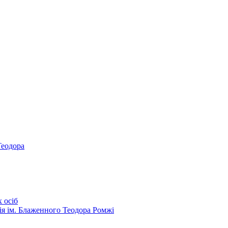
Теодора
 осіб
ія ім. Блаженного Теодора Ромжі