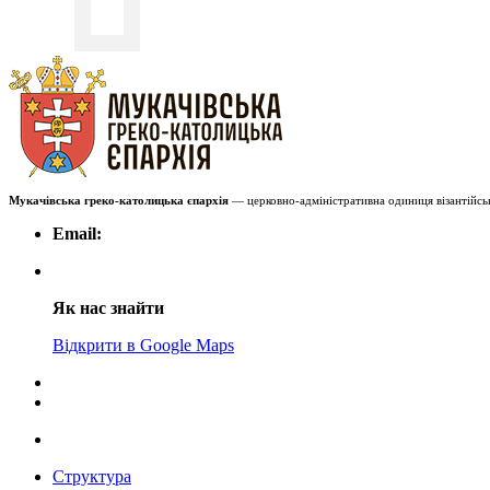
Мукачівська греко-католицька єпархія
— церковно-адміністративна одиниця візантійськ
Email:
Як нас знайти
Відкрити в Google Maps
Структура