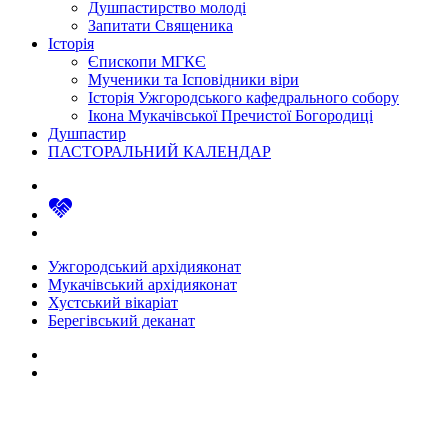
Душпастирство молоді
Запитати Священика
Історія
Єпископи МГКЄ
Мученики та Ісповідники віри
Історія Ужгородського кафедрального собору
Ікона Мукачівської Пречистої Богородиці
Душпастир
ПАСТОРАЛЬНИЙ КАЛЕНДАР
Ужгородський архідияконат
Мукачівський архідияконат
Хустський вікаріат
Берегівський деканат