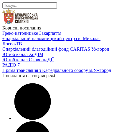
Корисні посилання
Греко-католицьке Закарпаття
Єпархіальний паломницький центр св. Миколая
Логос-ТВ
Єпархіальний благодійний фонд CARITAS Ужгород
Ютюб канал ХоДІМ
Ютюб канал Слово наДІЇ
РАДІО 7
Пряма трансляція з Кафедрального собору м.Ужгород
Посилання на соц. мережі