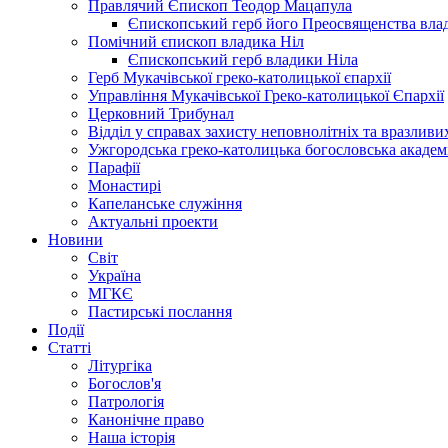
Правлячий Єпископ Теодор Мацапула
Єпископський герб його Преосвященства вла
Помічний єпископ владика Ніл
Єпископський герб владики Ніла
Герб Мукачівської греко-католицької єпархії
Управління Мукачівської Греко-католицької Єпархії
Церковний Трибунал
Відділ у справах захисту неповнолітніх та вразливих
Ужгородська греко-католицька богословська академ
Парафії
Монастирі
Капеланське служіння
Актуальні проекти
Новини
Світ
Україна
МГКЄ
Пастирські послання
Події
Статті
Літургіка
Богослов'я
Патрологія
Канонічне право
Наша історія