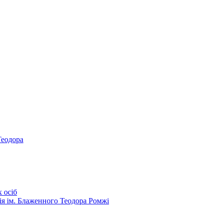
Теодора
 осіб
ія ім. Блаженного Теодора Ромжі