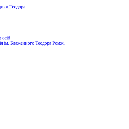
дики Теодора
 осіб
ія ім. Блаженного Теодора Ромжі