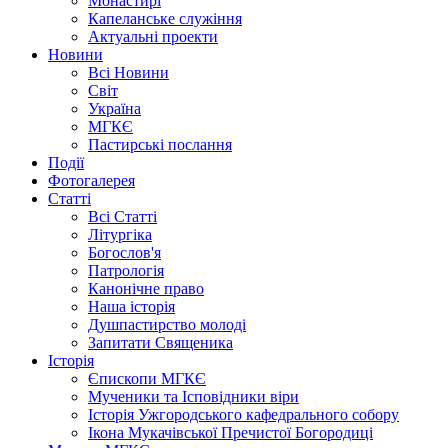
Монастирі
Капеланське служіння
Актуальні проекти
Новини
Всі Новини
Світ
Україна
МГКЄ
Пастирські послання
Події
Фотогалерея
Статті
Всі Статті
Літургіка
Богослов'я
Патрологія
Канонічне право
Наша історія
Душпастирство молоді
Запитати Священика
Історія
Єпископи МГКЄ
Мученики та Ісповідники віри
Історія Ужгородського кафедрального собору
Ікона Мукачівської Пречистої Богородиці