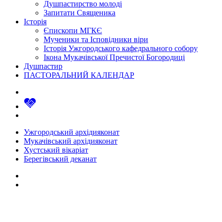
Душпастирство молоді
Запитати Священика
Історія
Єпископи МГКЄ
Мученики та Ісповідники віри
Історія Ужгородського кафедрального собору
Ікона Мукачівської Пречистої Богородиці
Душпастир
ПАСТОРАЛЬНИЙ КАЛЕНДАР
Ужгородський архідияконат
Мукачівський архідияконат
Хустський вікаріат
Берегівський деканат