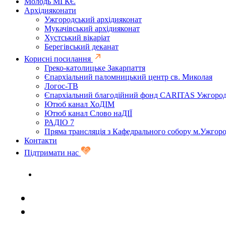
Молодь МГКЄ
Архідияконати
Ужгородський архідияконат
Мукачівський архідияконат
Хустський вікаріат
Берегівський деканат
Корисні посилання
Греко-католицьке Закарпаття
Єпархіальний паломницький центр св. Миколая
Логос-ТВ
Єпархіальний благодійний фонд CARITAS Ужгоро
Ютюб канал ХоДІМ
Ютюб канал Слово наДІЇ
РАДІО 7
Пряма трансляція з Кафедрального собору м.Ужгор
Контакти
Підтримати нас
Задати запитання священику