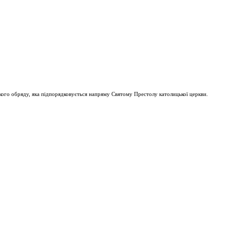
ого обряду, яка підпорядковується напряму Святому Престолу католицької церкви.