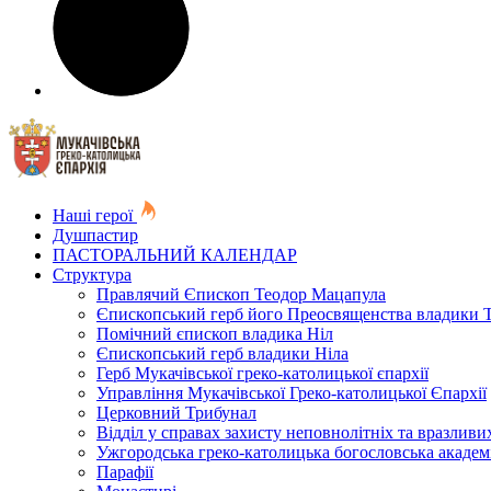
Наші герої
Душпастир
ПАСТОРАЛЬНИЙ КАЛЕНДАР
Структура
Правлячий Єпископ Теодор Мацапула
Єпископський герб його Преосвященства владики 
Помічний єпископ владика Ніл
Єпископський герб владики Ніла
Герб Мукачівської греко-католицької єпархії
Управління Мукачівської Греко-католицької Єпархії
Церковний Трибунал
Відділ у справах захисту неповнолітніх та вразливих
Ужгородська греко-католицька богословська академ
Парафії