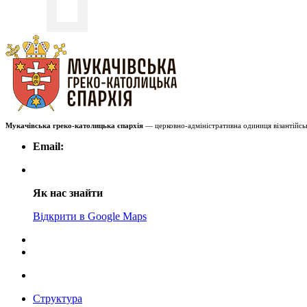
Мукачівська греко-католицька єпархія
— церковно-адміністративна одиниця візантійськ
Email:
Як нас знайти
Відкрити в Google Maps
Структура