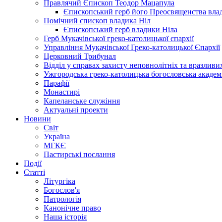
Правлячий Єпископ Теодор Мацапула
Єпископський герб його Преосвященства вла
Помічний єпископ владика Ніл
Єпископський герб владики Ніла
Герб Мукачівської греко-католицької єпархії
Управління Мукачівської Греко-католицької Єпархії
Церковний Трибунал
Відділ у справах захисту неповнолітніх та вразливих
Ужгородська греко-католицька богословська академ
Парафії
Монастирі
Капеланське служіння
Актуальні проекти
Новини
Світ
Україна
МГКЄ
Пастирські послання
Події
Статті
Літургіка
Богослов'я
Патрологія
Канонічне право
Наша історія