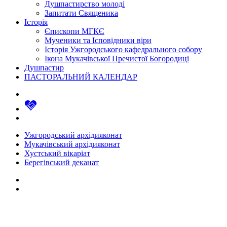
Душпастирство молоді
Запитати Священика
Історія
Єпископи МГКЄ
Мученики та Ісповідники віри
Історія Ужгородського кафедрального собору
Ікона Мукачівської Пречистої Богородиці
Душпастир
ПАСТОРАЛЬНИЙ КАЛЕНДАР
Ужгородський архідияконат
Мукачівський архідияконат
Хустський вікаріат
Берегівський деканат