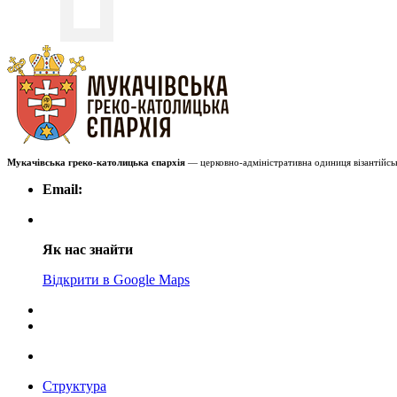
Мукачівська греко-католицька єпархія
— церковно-адміністративна одиниця візантійськ
Email:
Як нас знайти
Відкрити в Google Maps
Структура