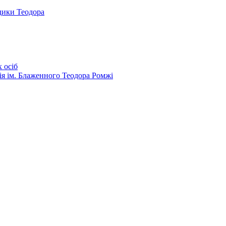
дики Теодора
 осіб
ія ім. Блаженного Теодора Ромжі