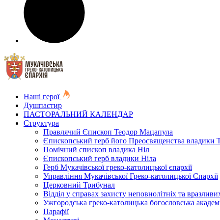
Наші герої
Душпастир
ПАСТОРАЛЬНИЙ КАЛЕНДАР
Структура
Правлячий Єпископ Теодор Мацапула
Єпископський герб його Преосвященства владики 
Помічний єпископ владика Ніл
Єпископський герб владики Ніла
Герб Мукачівської греко-католицької єпархії
Управління Мукачівської Греко-католицької Єпархії
Церковний Трибунал
Відділ у справах захисту неповнолітніх та вразливих
Ужгородська греко-католицька богословська академ
Парафії