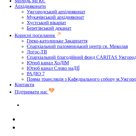
Молодь МГКЄ
Архідияконати
Ужгородський архідияконат
Мукачівський архідияконат
Хустський вікаріат
Берегівський деканат
Корисні посилання
Греко-католицьке Закарпаття
Єпархіальний паломницький центр св. Миколая
Логос-ТВ
Єпархіальний благодійний фонд CARITAS Ужгоро
Ютюб канал ХоДІМ
Ютюб канал Слово наДІЇ
РАДІО 7
Пряма трансляція з Кафедрального собору м.Ужгор
Контакти
Підтримати нас
Задати запитання священику