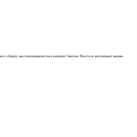
ого обряду, яка підпорядковується напряму Святому Престолу католицької церкви.