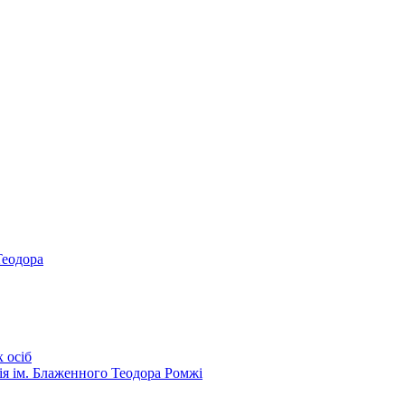
Теодора
 осіб
ія ім. Блаженного Теодора Ромжі