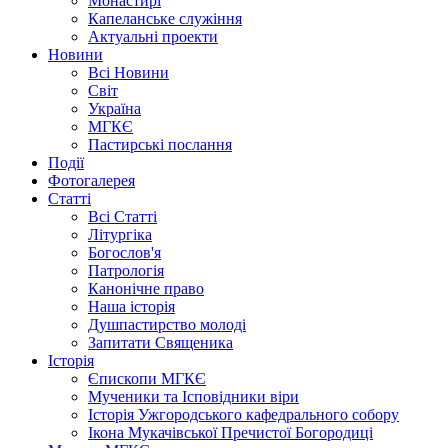
Монастирі
Капеланське служіння
Актуальні проекти
Новини
Всі Новини
Світ
Україна
МГКЄ
Пастирські послання
Події
Фотогалерея
Статті
Всі Статті
Літургіка
Богослов'я
Патрологія
Канонічне право
Наша історія
Душпастирство молоді
Запитати Священика
Історія
Єпископи МГКЄ
Мученики та Ісповідники віри
Історія Ужгородського кафедрального собору
Ікона Мукачівської Пречистої Богородиці