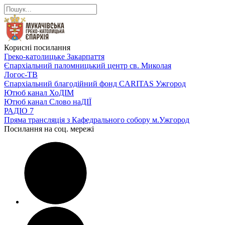
Корисні посилання
Греко-католицьке Закарпаття
Єпархіальний паломницький центр св. Миколая
Логос-ТВ
Єпархіальний благодійний фонд CARITAS Ужгород
Ютюб канал ХоДІМ
Ютюб канал Слово наДІЇ
РАДІО 7
Пряма трансляція з Кафедрального собору м.Ужгород
Посилання на соц. мережі