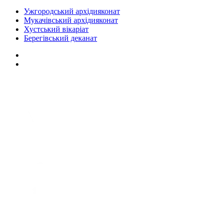
Ужгородський архідияконат
Мукачівський архідияконат
Хустський вікаріат
Берегівський деканат