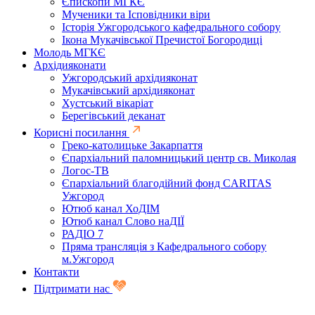
Єпископи МГКЄ
Мученики та Ісповідники віри
Історія Ужгородського кафедрального собору
Ікона Мукачівської Пречистої Богородиці
Молодь МГКЄ
Архідияконати
Ужгородський архідияконат
Мукачівський архідияконат
Хустський вікаріат
Берегівський деканат
Корисні посилання
Греко-католицьке Закарпаття
Єпархіальний паломницький центр св. Миколая
Логос-ТВ
Єпархіальний благодійний фонд CARITAS
Ужгород
Ютюб канал ХоДІМ
Ютюб канал Слово наДІЇ
РАДІО 7
Пряма трансляція з Кафедрального собору
м.Ужгород
Контакти
Підтримати нас