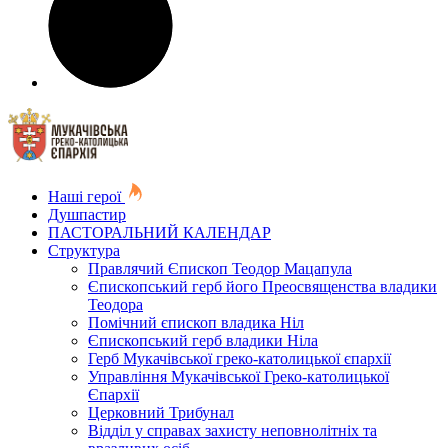
Наші герої
Душпастир
ПАСТОРАЛЬНИЙ КАЛЕНДАР
Структура
Правлячий Єпископ Теодор Мацапула
Єпископський герб його Преосвященства владики
Теодора
Помічний єпископ владика Ніл
Єпископський герб владики Ніла
Герб Мукачівської греко-католицької єпархії
Управління Мукачівської Греко-католицької
Єпархії
Церковний Трибунал
Відділ у справах захисту неповнолітніх та