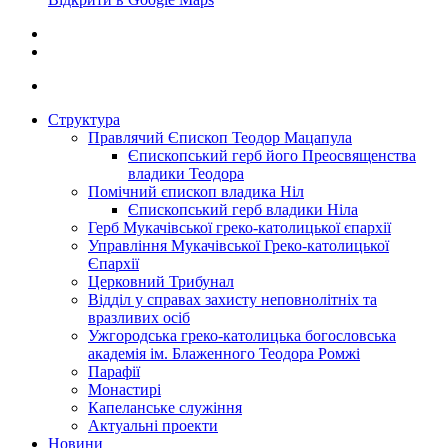
Структура
Правлячий Єпископ Теодор Мацапула
Єпископський герб його Преосвященства
владики Теодора
Помічний єпископ владика Ніл
Єпископський герб владики Ніла
Герб Мукачівської греко-католицької єпархії
Управління Мукачівської Греко-католицької
Єпархії
Церковний Трибунал
Відділ у справах захисту неповнолітніх та
вразливих осіб
Ужгородська греко-католицька богословська
академія ім. Блаженного Теодора Ромжі
Парафії
Монастирі
Капеланське служіння
Актуальні проекти
Новини