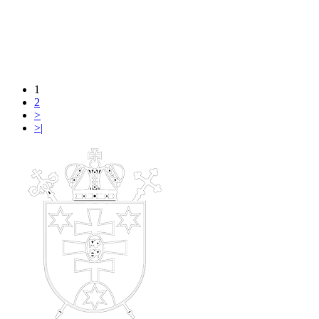
1
2
>
>|