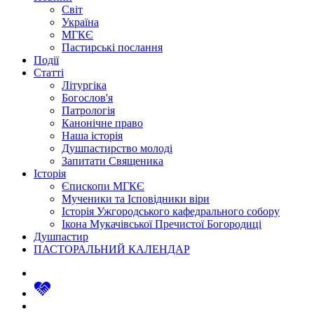
Світ
Україна
МГКЄ
Пастирські послання
Події
Статті
Літургіка
Богослов'я
Патрологія
Канонічне право
Наша історія
Душпастирство молоді
Запитати Священика
Історія
Єпископи МГКЄ
Мученики та Ісповідники віри
Історія Ужгородського кафедрального собору
Ікона Мукачівської Пречистої Богородиці
Душпастир
ПАСТОРАЛЬНИЙ КАЛЕНДАР