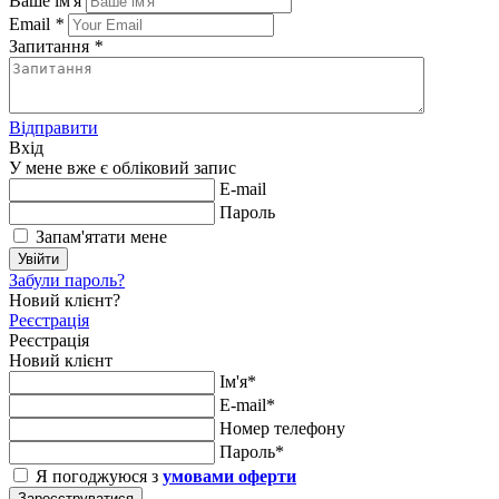
Ваше ім'я
Email
*
Запитання
*
Відправити
Вхід
У мене вже є обліковий запис
E-mail
Пароль
Запам'ятати мене
Увійти
Забули пароль?
Новий клієнт?
Реєстрація
Реєстрація
Новий клієнт
Ім'я*
E-mail*
Номер телефону
Пароль*
Я погоджуюся з
умовами оферти
Зареєструватися