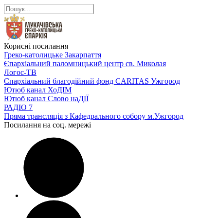
Корисні посилання
Греко-католицьке Закарпаття
Єпархіальний паломницький центр св. Миколая
Логос-ТВ
Єпархіальний благодійний фонд CARITAS Ужгород
Ютюб канал ХоДІМ
Ютюб канал Слово наДІЇ
РАДІО 7
Пряма трансляція з Кафедрального собору м.Ужгород
Посилання на соц. мережі