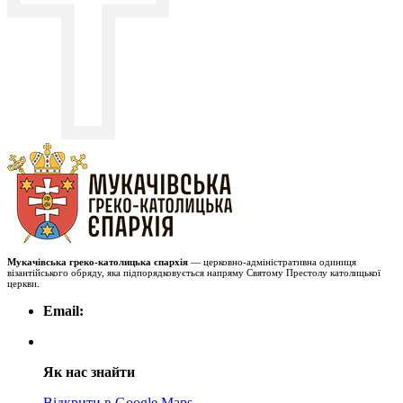
Мукачівська греко-католицька єпархія
— церковно-адміністративна одиниця
візантійського обряду, яка підпорядковується напряму Святому Престолу католицької
церкви.
Email:
Як нас знайти
Відкрити в Google Maps