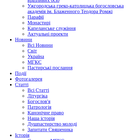
вразливих осіб
Ужгородська греко-католицька богословська
академія ім. Блаженного Теодора Ромжі
Парафії
Монастирі
Капеланське служіння
Актуальні проекти
Новини
Всі Новини
Світ
Україна
МГКЄ
Пастирські послання
Події
Фотогалерея
Статті
Всі Статті
Літургіка
Богослов'я
Патрологія
Канонічне право
Наша історія
Душпастирство молоді
Запитати Священика
Історія