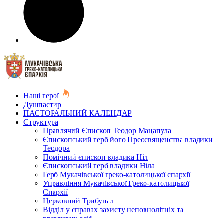
Наші герої
Душпастир
ПАСТОРАЛЬНИЙ КАЛЕНДАР
Структура
Правлячий Єпископ Теодор Мацапула
Єпископський герб його Преосвященства владики
Теодора
Помічний єпископ владика Ніл
Єпископський герб владики Ніла
Герб Мукачівської греко-католицької єпархії
Управління Мукачівської Греко-католицької
Єпархії
Церковний Трибунал
Відділ у справах захисту неповнолітніх та