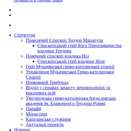
Структура
Правлячий Єпископ Теодор Мацапула
Єпископський герб його Преосвященства
владики Теодора
Помічний єпископ владика Ніл
Єпископський герб владики Ніла
Герб Мукачівської греко-католицької єпархії
Управління Мукачівської Греко-католицької
Єпархії
Церковний Трибунал
Відділ у справах захисту неповнолітніх та
вразливих осіб
Ужгородська греко-католицька богословська
академія ім. Блаженного Теодора Ромжі
Парафії
Монастирі
Капеланське служіння
Актуальні проекти
Новини