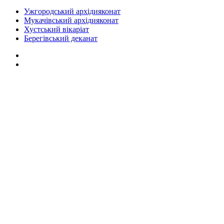
Ужгородський архідияконат
Мукачівський архідияконат
Хустський вікаріат
Берегівський деканат