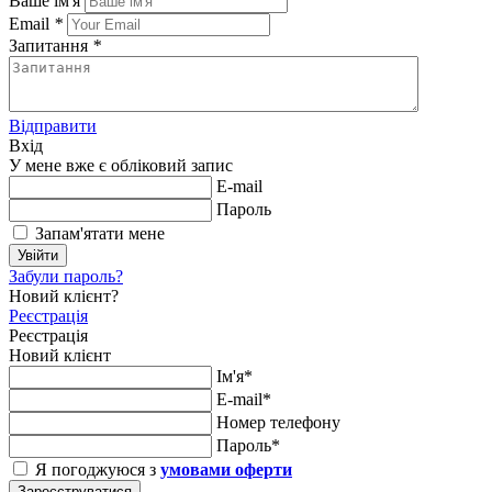
Ваше ім'я
Email
*
Запитання
*
Відправити
Вхід
У мене вже є обліковий запис
E-mail
Пароль
Запам'ятати мене
Увійти
Забули пароль?
Новий клієнт?
Реєстрація
Реєстрація
Новий клієнт
Ім'я*
E-mail*
Номер телефону
Пароль*
Я погоджуюся з
умовами оферти
Зареєструватися