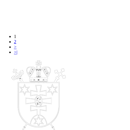
1
2
>
>|