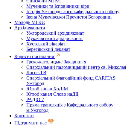
Єпископи МГКЄ
Мученики та Ісповідники віри
Історія Ужгородського кафедрального собору
Ікона Мукачівської Пречистої Богородиці
Молодь МГКЄ
Архідияконати
Ужгородський архідияконат
Мукачівський архідияконат
Хустський вікаріат
Берегівський деканат
Корисні посилання
Греко-католицьке Закарпаття
Єпархіальний паломницький центр св. Миколая
Логос-ТВ
Єпархіальний благодійний фонд CARITAS
Ужгород
Ютюб канал ХоДІМ
Ютюб канал Слово наДІЇ
РАДІО 7
Пряма трансляція з Кафедрального собору
м.Ужгород
Контакти
Підтримати нас