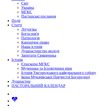
Світ
Україна
МГКЄ
Пастирські послання
Події
Статті
Літургіка
Богослов'я
Патрологія
Канонічне право
Наша історія
Душпастирство молоді
Запитати Священика
Історія
Єпископи МГКЄ
Мученики та Ісповідники віри
Історія Ужгородського кафедрального собору
Ікона Мукачівської Пречистої Богородиці
Душпастир
ПАСТОРАЛЬНИЙ КАЛЕНДАР