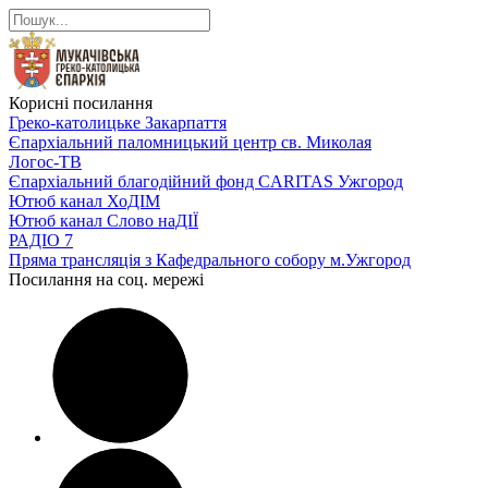
Корисні посилання
Греко-католицьке Закарпаття
Єпархіальний паломницький центр св. Миколая
Логос-ТВ
Єпархіальний благодійний фонд CARITAS Ужгород
Ютюб канал ХоДІМ
Ютюб канал Слово наДІЇ
РАДІО 7
Пряма трансляція з Кафедрального собору м.Ужгород
Посилання на соц. мережі