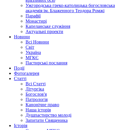
вразливих осіб
Ужгородська греко-католицька богословська
академія ім. Блаженного Теодора Ромжі
Парафії
Монастирі
Капеланське служіння
Актуальні проекти
Новини
Всі Новини
Світ
Україна
МГКЄ
Пастирські послання
Події
Фотогалерея
Статті
Всі Статті
Літургіка
Богослов'я
Патрологія
Канонічне право
Наша історія
Душпастирство молоді
Запитати Священика
Історія