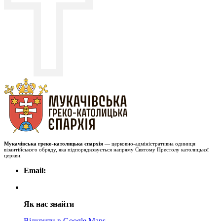
Мукачівська греко-католицька єпархія
— церковно-адміністративна одиниця
візантійського обряду, яка підпорядковується напряму Святому Престолу католицької
церкви.
Email:
Як нас знайти
Відкрити в Google Maps