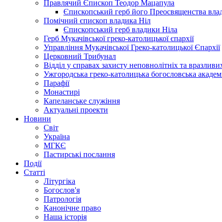
Правлячий Єпископ Теодор Мацапула
Єпископський герб його Преосвященства вла
Помічний єпископ владика Ніл
Єпископський герб владики Ніла
Герб Мукачівської греко-католицької єпархії
Управління Мукачівської Греко-католицької Єпархії
Церковний Трибунал
Відділ у справах захисту неповнолітніх та вразливих
Ужгородська греко-католицька богословська академ
Парафії
Монастирі
Капеланське служіння
Актуальні проекти
Новини
Світ
Україна
МГКЄ
Пастирські послання
Події
Статті
Літургіка
Богослов'я
Патрологія
Канонічне право
Наша історія