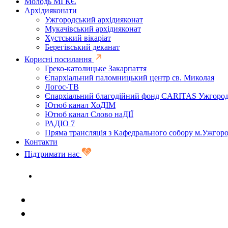
Молодь МГКЄ
Архідияконати
Ужгородський архідияконат
Мукачівський архідияконат
Хустський вікаріат
Берегівський деканат
Корисні посилання
Греко-католицьке Закарпаття
Єпархіальний паломницький центр св. Миколая
Логос-ТВ
Єпархіальний благодійний фонд CARITAS Ужгоро
Ютюб канал ХоДІМ
Ютюб канал Слово наДІЇ
РАДІО 7
Пряма трансляція з Кафедрального собору м.Ужгор
Контакти
Підтримати нас
Задати запитання священику