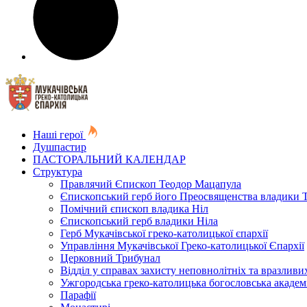
Наші герої
Душпастир
ПАСТОРАЛЬНИЙ КАЛЕНДАР
Структура
Правлячий Єпископ Теодор Мацапула
Єпископський герб його Преосвященства владики 
Помічний єпископ владика Ніл
Єпископський герб владики Ніла
Герб Мукачівської греко-католицької єпархії
Управління Мукачівської Греко-католицької Єпархії
Церковний Трибунал
Відділ у справах захисту неповнолітніх та вразливих
Ужгородська греко-католицька богословська академ
Парафії