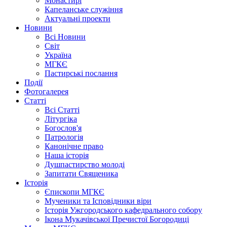
Монастирі
Капеланське служіння
Актуальні проекти
Новини
Всі Новини
Світ
Україна
МГКЄ
Пастирські послання
Події
Фотогалерея
Статті
Всі Статті
Літургіка
Богослов'я
Патрологія
Канонічне право
Наша історія
Душпастирство молоді
Запитати Священика
Історія
Єпископи МГКЄ
Мученики та Ісповідники віри
Історія Ужгородського кафедрального собору
Ікона Мукачівської Пречистої Богородиці