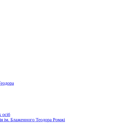
Теодора
 осіб
ія ім. Блаженного Теодора Ромжі