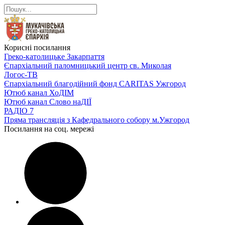
Корисні посилання
Греко-католицьке Закарпаття
Єпархіальний паломницький центр св. Миколая
Логос-ТВ
Єпархіальний благодійний фонд CARITAS Ужгород
Ютюб канал ХоДІМ
Ютюб канал Слово наДІЇ
РАДІО 7
Пряма трансляція з Кафедрального собору м.Ужгород
Посилання на соц. мережі