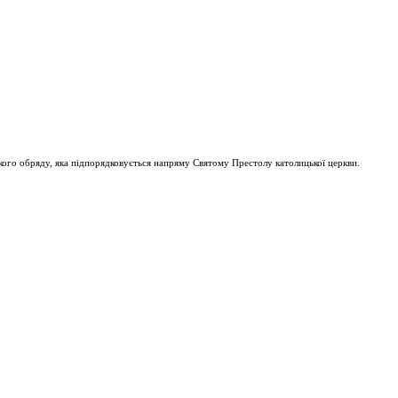
ого обряду, яка підпорядковується напряму Святому Престолу католицької церкви.