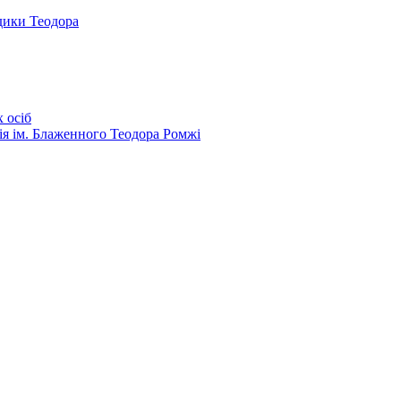
дики Теодора
 осіб
ія ім. Блаженного Теодора Ромжі