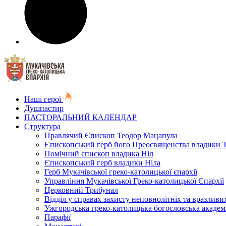
Наші герої
Душпастир
ПАСТОРАЛЬНИЙ КАЛЕНДАР
Структура
Правлячий Єпископ Теодор Мацапула
Єпископський герб його Преосвященства владики 
Помічний єпископ владика Ніл
Єпископський герб владики Ніла
Герб Мукачівської греко-католицької єпархії
Управління Мукачівської Греко-католицької Єпархії
Церковний Трибунал
Відділ у справах захисту неповнолітніх та вразливих
Ужгородська греко-католицька богословська академ
Парафії