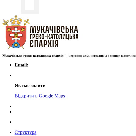
Мукачівська греко-католицька єпархія
— церковно-адміністративна одиниця візантійськ
Email:
Як нас знайти
Відкрити в Google Maps
Структура