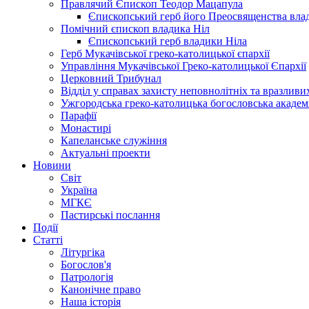
Правлячий Єпископ Теодор Мацапула
Єпископський герб його Преосвященства вла
Помічний єпископ владика Ніл
Єпископський герб владики Ніла
Герб Мукачівської греко-католицької єпархії
Управління Мукачівської Греко-католицької Єпархії
Церковний Трибунал
Відділ у справах захисту неповнолітніх та вразливих
Ужгородська греко-католицька богословська академ
Парафії
Монастирі
Капеланське служіння
Актуальні проекти
Новини
Світ
Україна
МГКЄ
Пастирські послання
Події
Статті
Літургіка
Богослов'я
Патрологія
Канонічне право
Наша історія