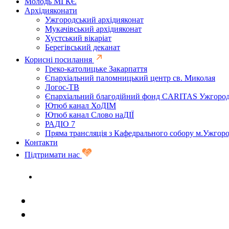
Молодь МГКЄ
Архідияконати
Ужгородський архідияконат
Мукачівський архідияконат
Хустський вікаріат
Берегівський деканат
Корисні посилання
Греко-католицьке Закарпаття
Єпархіальний паломницький центр св. Миколая
Логос-ТВ
Єпархіальний благодійний фонд CARITAS Ужгоро
Ютюб канал ХоДІМ
Ютюб канал Слово наДІЇ
РАДІО 7
Пряма трансляція з Кафедрального собору м.Ужгор
Контакти
Підтримати нас
Задати запитання священику