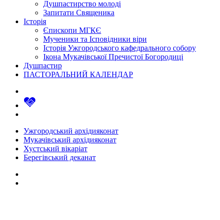
Душпастирство молоді
Запитати Священика
Історія
Єпископи МГКЄ
Мученики та Ісповідники віри
Історія Ужгородського кафедрального собору
Ікона Мукачівської Пречистої Богородиці
Душпастир
ПАСТОРАЛЬНИЙ КАЛЕНДАР
Ужгородський архідияконат
Мукачівський архідияконат
Хустський вікаріат
Берегівський деканат