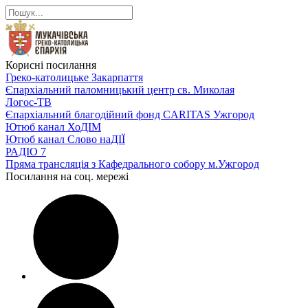
Корисні посилання
Греко-католицьке Закарпаття
Єпархіальний паломницький центр св. Миколая
Логос-ТВ
Єпархіальний благодійний фонд CARITAS Ужгород
Ютюб канал ХоДІМ
Ютюб канал Слово наДІЇ
РАДІО 7
Пряма трансляція з Кафедрального собору м.Ужгород
Посилання на соц. мережі