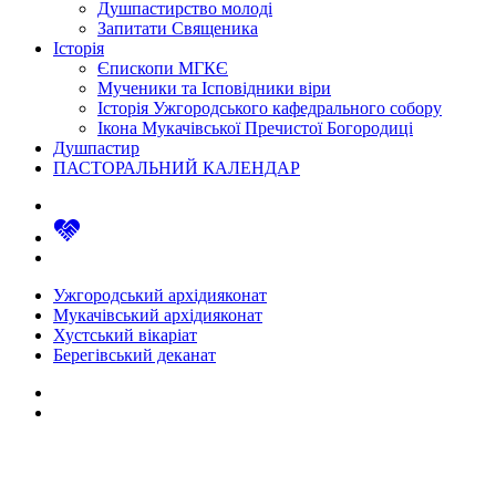
Душпастирство молоді
Запитати Священика
Історія
Єпископи МГКЄ
Мученики та Ісповідники віри
Історія Ужгородського кафедрального собору
Ікона Мукачівської Пречистої Богородиці
Душпастир
ПАСТОРАЛЬНИЙ КАЛЕНДАР
Ужгородський архідияконат
Мукачівський архідияконат
Хустський вікаріат
Берегівський деканат