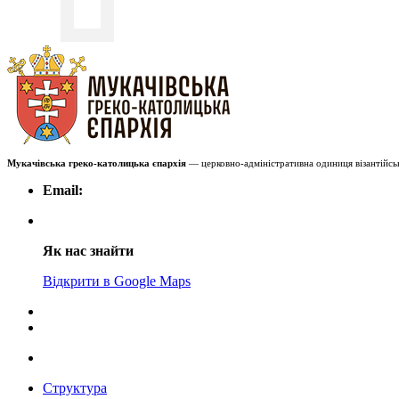
Мукачівська греко-католицька єпархія
— церковно-адміністративна одиниця візантійськ
Email:
Як нас знайти
Відкрити в Google Maps
Структура