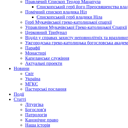
Правлячий Єпископ Теодор Мацапула
Єпископський герб його Преосвященства вла
Помічний єпископ владика Ніл
Єпископський герб владики Ніла
Герб Мукачівської греко-католицької єпархії
Управління Мукачівської Греко-католицької Єпархії
Церковний Трибунал
Відділ у справах захисту неповнолітніх та вразливих
Ужгородська греко-католицька богословська академ
Парафії
Монастирі
Капеланське служіння
Актуальні проекти
Новини
Світ
Україна
МГКЄ
Пастирські послання
Події
Статті
Літургіка
Богослов'я
Патрологія
Канонічне право
Наша історія