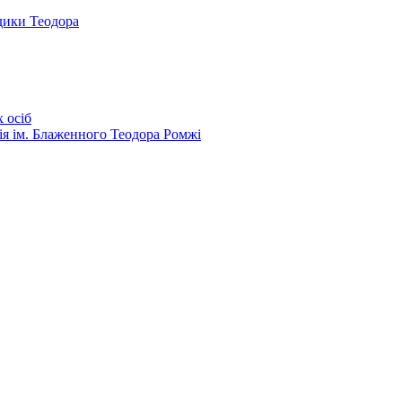
дики Теодора
 осіб
ія ім. Блаженного Теодора Ромжі