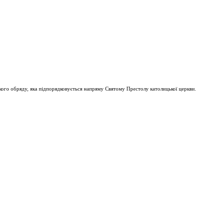
ого обряду, яка підпорядковується напряму Святому Престолу католицької церкви.