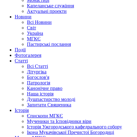
Монастирі
Капеланське служіння
Актуальні проекти
Новини
Всі Новини
Світ
Україна
МГКЄ
Пастирські послання
Події
Фотогалерея
Статті
Всі Статті
Літургіка
Богослов'я
Патрологія
Канонічне право
Наша історія
Душпастирство молоді
Запитати Священика
Історія
Єпископи МГКЄ
Мученики та Ісповідники віри
Історія Ужгородського кафедрального собору
Ікона Мукачівської Пречистої Богородиці