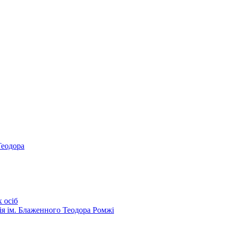
Теодора
 осіб
ія ім. Блаженного Теодора Ромжі