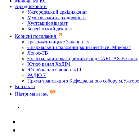
Молодь МГКЄ
Архідияконати
Ужгородський архідияконат
Мукачівський архідияконат
Хустський вікаріат
Берегівський деканат
Корисні посилання
Греко-католицьке Закарпаття
Єпархіальний паломницький центр св. Миколая
Логос-ТВ
Єпархіальний благодійний фонд CARITAS Ужгоро
Ютюб канал ХоДІМ
Ютюб канал Слово наДІЇ
РАДІО 7
Пряма трансляція з Кафедрального собору м.Ужгор
Контакти
Підтримати нас
Задати запитання священику