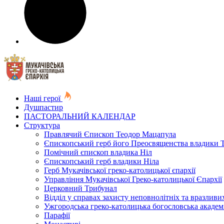
Наші герої
Душпастир
ПАСТОРАЛЬНИЙ КАЛЕНДАР
Структура
Правлячий Єпископ Теодор Мацапула
Єпископський герб його Преосвященства владики 
Помічний єпископ владика Ніл
Єпископський герб владики Ніла
Герб Мукачівської греко-католицької єпархії
Управління Мукачівської Греко-католицької Єпархії
Церковний Трибунал
Відділ у справах захисту неповнолітніх та вразливих
Ужгородська греко-католицька богословська академ
Парафії