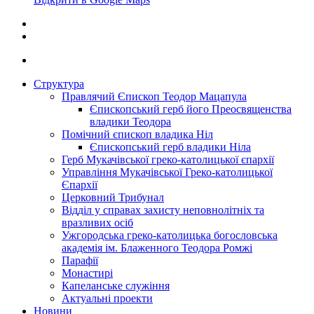
Структура
Правлячий Єпископ Теодор Мацапула
Єпископський герб його Преосвященства
владики Теодора
Помічний єпископ владика Ніл
Єпископський герб владики Ніла
Герб Мукачівської греко-католицької єпархії
Управління Мукачівської Греко-католицької
Єпархії
Церковний Трибунал
Відділ у справах захисту неповнолітніх та
вразливих осіб
Ужгородська греко-католицька богословська
академія ім. Блаженного Теодора Ромжі
Парафії
Монастирі
Капеланське служіння
Актуальні проекти
Новини