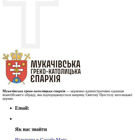
Мукачівська греко-католицька єпархія
— церковно-адміністративна одиниця
візантійського обряду, яка підпорядковується напряму Святому Престолу католицької
церкви.
Email:
Як нас знайти
Відкрити в Google Maps