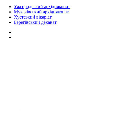
Ужгородський архідияконат
Мукачівський архідияконат
Хустський вікаріат
Берегівський деканат