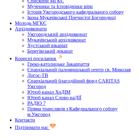
Єпископи МГКЄ
Мученики та Ісповідники віри
Історія Ужгородського кафедрального собору
Ікона Мукачівської Пречистої Богородиці
Молодь МГКЄ
Архідияконати
Ужгородський архідияконат
Мукачівський архідияконат
Хустський вікаріат
Берегівський деканат
Корисні посилання
Греко-католицьке Закарпаття
Єпархіальний паломницький центр св. Миколая
Логос-ТВ
Єпархіальний благодійний фонд CARITAS
Ужгород
Ютюб канал ХоДІМ
Ютюб канал Слово наДІЇ
РАДІО 7
Пряма трансляція з Кафедрального собору
м.Ужгород
Контакти
Підтримати нас