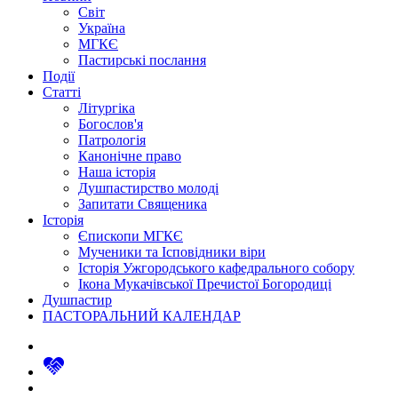
Світ
Україна
МГКЄ
Пастирські послання
Події
Статті
Літургіка
Богослов'я
Патрологія
Канонічне право
Наша історія
Душпастирство молоді
Запитати Священика
Історія
Єпископи МГКЄ
Мученики та Ісповідники віри
Історія Ужгородського кафедрального собору
Ікона Мукачівської Пречистої Богородиці
Душпастир
ПАСТОРАЛЬНИЙ КАЛЕНДАР