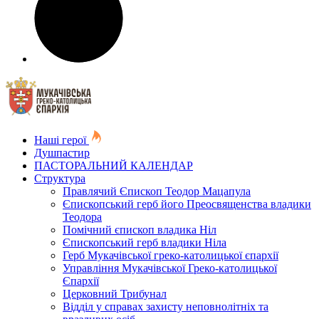
Наші герої
Душпастир
ПАСТОРАЛЬНИЙ КАЛЕНДАР
Структура
Правлячий Єпископ Теодор Мацапула
Єпископський герб його Преосвященства владики
Теодора
Помічний єпископ владика Ніл
Єпископський герб владики Ніла
Герб Мукачівської греко-католицької єпархії
Управління Мукачівської Греко-католицької
Єпархії
Церковний Трибунал
Відділ у справах захисту неповнолітніх та