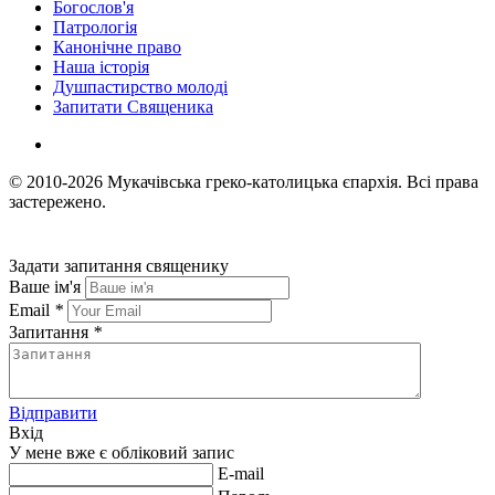
Богослов'я
Патрологія
Канонічне право
Наша історія
Душпастирство молоді
Запитати Священика
© 2010-2026
Мукачівська греко-католицька єпархія.
Всі права
застережено.
Задати запитання священику
Ваше ім'я
Email
*
Запитання
*
Відправити
Вхід
У мене вже є обліковий запис
E-mail