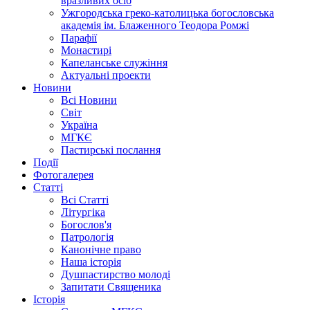
вразливих осіб
Ужгородська греко-католицька богословська
академія ім. Блаженного Теодора Ромжі
Парафії
Монастирі
Капеланське служіння
Актуальні проекти
Новини
Всі Новини
Світ
Україна
МГКЄ
Пастирські послання
Події
Фотогалерея
Статті
Всі Статті
Літургіка
Богослов'я
Патрологія
Канонічне право
Наша історія
Душпастирство молоді
Запитати Священика
Історія