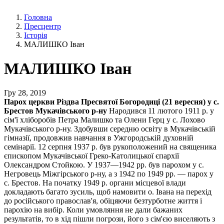
Головна
Пресцентр
Історія
МАЛИШКО Іван
МАЛИШКО Іван
Гру 28, 2019
Парох церкви Різдва Пресвятої Богородиці (21 вересня) у с.
Брестов Мукачівського р-ну
Народився 11 лютого 1911 р. у
сім'ї хліборобів Петра Малишко та Олени Герц у с. Лохово
Мукачівського р-ну. Здобувши середню освіту в Мукачівській
гімназії, продовжив навчання в Ужгородській духовній
семінарії. 12 серпня 1937 р. був рукоположений на священика
єпископом Мукачівської Греко-Католицької єпархії
Олександром Стойкою. У 1937—1942 рр. був парохом у с.
Негровець Міжгірського р-ну, а з 1942 по 1949 рр. — парох у
с. Брестов. На початку 1949 р. органи місцевої влади
докладають багато зусиль, щоб намовити о. Івана на перехід
до російського православ'я, обіцяючи безтурботне життя і
парохію на вибір. Коли умовляння не дали бажаних
результатів, то в хід пішли погрози, його з сім'єю виселяють з