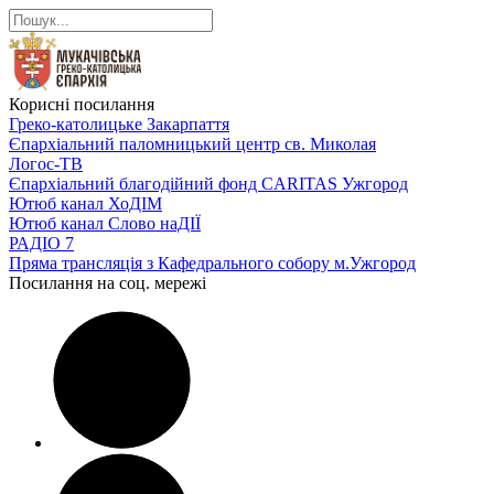
Корисні посилання
Греко-католицьке Закарпаття
Єпархіальний паломницький центр св. Миколая
Логос-ТВ
Єпархіальний благодійний фонд CARITAS Ужгород
Ютюб канал ХоДІМ
Ютюб канал Слово наДІЇ
РАДІО 7
Пряма трансляція з Кафедрального собору м.Ужгород
Посилання на соц. мережі