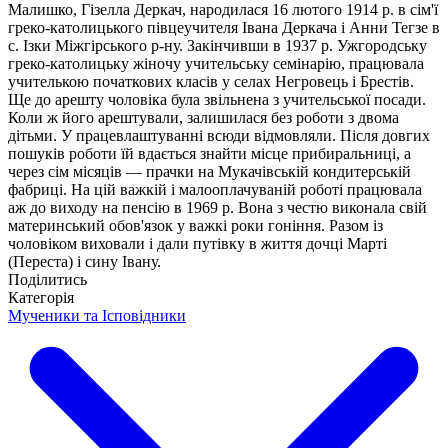
Малишко, Гізелла Деркач, народилася 16 лютого 1914 р. в сім'ї
греко-католицького півцеучителя Івана Деркача і Анни Тегзе в
с. Ізки Міжгірського р-ну. Закінчивши в 1937 р. Ужгородську
греко-католицьку жіночу учительську семінарію, працювала
учителькою початкових класів у селах Негровець і Брестів.
Ще до арешту чоловіка була звільнена з учительської посади.
Коли ж його арештували, залишилася без роботи з двома
дітьми. У працевлаштуванні всюди відмовляли. Після довгих
пошуків роботи їй вдається знайти місце прибиральниці, а
через сім місяців — прачки на Мукачівській кондитерській
фабриці. На цій важкій і малооплачуваній роботі працювала
аж до виходу на пенсію в 1969 р. Вона з честю виконала свій
материнський обов'язок у важкі роки гоніння. Разом із
чоловіком виховали і дали путівку в життя дочці Марті
(Переста) і сину Івану.
Поділитись
Категорія
Мученики та Ісповідники