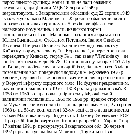
парохіяльного будинку. Коли і ці дії не дали бажаних
результатів, працівники МДБ 18 червня 1949 р.
заарештовують, а Закарпатський обласний суд 22 серпня 1949
р.засуджує о. Івана Малишка на 25 років позбавлення волі з
поразкою в правах терміном на 5 років і конфіскацією
належного йому майна. Після Львівської тюрми-
розподільника о. Івана Малишко з олтарними братами оо.
Юлієм Бачинським, Стефаном Петенком, Іваном Скибою,
Василем Штецем і Йосифом Карпинцем відправляють у
Київську тюрму, так звану "на Короленка", а через три тижні
переводять у Київську тюрму № 1, так звану "Лук'янівку", де
він був в'язнем камери № 28. Опинившись у таборах ГУЛАГу
м. Воркути, добуває вугілля в одній із вугільних шахт. З місць
позбавлення волі повернувся додому в м. Мукачево 1956 р.
хворим, нервово і фізично виснаженим після перенесеного ще
у Воркуті інфаркту серцевого м'яза. Не будучи працездатним,
змушений проживати в 1956—1958 рр. на утриманні сім'ї. З
1958 по 1960 рр. працював двірником у Мукачівській
залізничній поліклініці. З 1960 по 1968 рр. працює сторожем
на Мукачівській взуттєвій базі, де на робочому місці 27 серпня
1968 р. на 58-му році життя і 32-му році свого душпастирства
о. Іван Малишка помер. Згідно з ст. 1 Закону Української РСР
"Про реабілітацію жертв політичних репресій на Україні" від
17 квітня 1991 р. прокуратура Закарпатської обл. 26 червня
1992 р. реабілітувала Івана Малишка. Дружина о. Івана