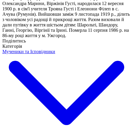
Олександра Марини, Віржінія Густі, народилася 12 вересня
1900 р. в сім'ї учителя Трояна Густі і Елеонони Філеп в с.
Ачува (Румунія). Вийшовши заміж 9 листопада 1919 р., ділить
з чоловіком усі радощі й прикрощі життя. Разом виховали й
дали путівку в життя шістьом дітям: Шарольті, Шандору,
Ганні, Георгію, Віргінії та Ірині. Померла 11 серпня 1986 р. на
86-му році життя у м. Ужгород.
Поділитись
Категорія
Мученики та Ісповідники