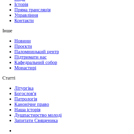
Історія
Пряма трансляція
Управління
Контакти
Інше
Новини
Проєкти
Паломницький центр
Підтримати нас
Кафедральний собор
Монастирі
Статті
Літургіка
Богослов'я
Патрологія
Канонічне право
Наша історія
Душпастирство молоді
Запитати Священика