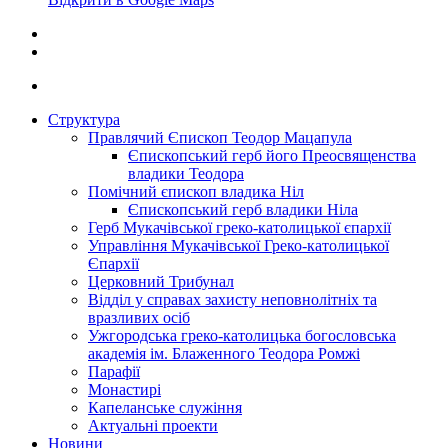
Структура
Правлячий Єпископ Теодор Мацапула
Єпископський герб його Преосвященства
владики Теодора
Помічний єпископ владика Ніл
Єпископський герб владики Ніла
Герб Мукачівської греко-католицької єпархії
Управління Мукачівської Греко-католицької
Єпархії
Церковний Трибунал
Відділ у справах захисту неповнолітніх та
вразливих осіб
Ужгородська греко-католицька богословська
академія ім. Блаженного Теодора Ромжі
Парафії
Монастирі
Капеланське служіння
Актуальні проекти
Новини