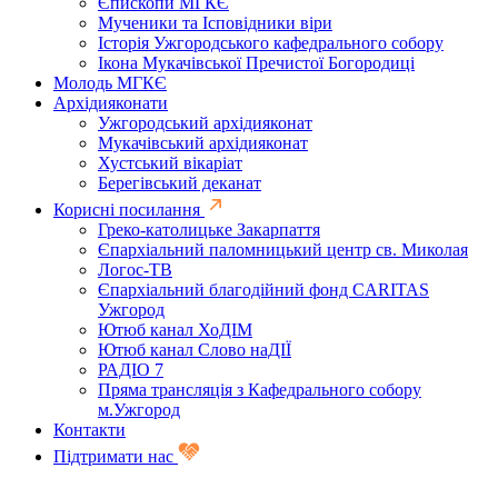
Єпископи МГКЄ
Мученики та Ісповідники віри
Історія Ужгородського кафедрального собору
Ікона Мукачівської Пречистої Богородиці
Молодь МГКЄ
Архідияконати
Ужгородський архідияконат
Мукачівський архідияконат
Хустський вікаріат
Берегівський деканат
Корисні посилання
Греко-католицьке Закарпаття
Єпархіальний паломницький центр св. Миколая
Логос-ТВ
Єпархіальний благодійний фонд CARITAS
Ужгород
Ютюб канал ХоДІМ
Ютюб канал Слово наДІЇ
РАДІО 7
Пряма трансляція з Кафедрального собору
м.Ужгород
Контакти
Підтримати нас