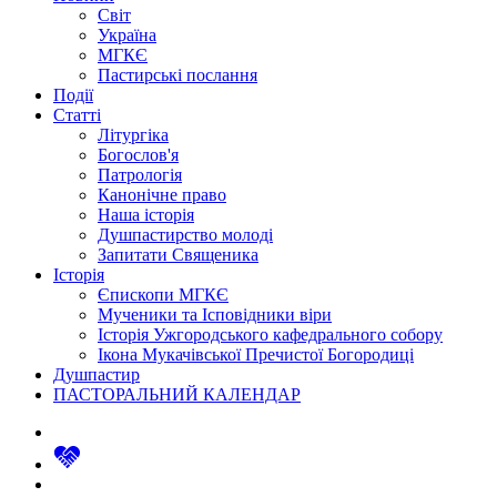
Світ
Україна
МГКЄ
Пастирські послання
Події
Статті
Літургіка
Богослов'я
Патрологія
Канонічне право
Наша історія
Душпастирство молоді
Запитати Священика
Історія
Єпископи МГКЄ
Мученики та Ісповідники віри
Історія Ужгородського кафедрального собору
Ікона Мукачівської Пречистої Богородиці
Душпастир
ПАСТОРАЛЬНИЙ КАЛЕНДАР