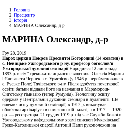
Головна
Пресцентр
Історія
МАРИНА Олександр, д-р
МАРИНА Олександр, д-р
Гру 28, 2019
Парох церкви Покров Пресвятої Богородиці (14 жовтня) в
с. Невицьке Ужгородського р-ну, професор богослов'я
Ужгородської духовної семінарії
Народився 12 листопада
1893 р. в сім'ї греко-католицького священика Олексія Марини
і Єлизавети Чернек в с. Урмезієво (у 1946 р. перейменоване в
с. Руське Поле) Тячівського р-ну. Після здобуття початкової
освіти батьки віддали його на навчання в Мараморош-
Сиготську гімназію (тепер Румунія). Теологічну освіту
одержав у Центральній духовній семінарії в Будапешті. Ще
навчаючись у духовній семінарії, в 1917 р. виконував
обов'язки архіваріуса в єпископській палаті, а в 1917 — 1920
рр. — реєстратора. 21 грудня 1919 р. під час Служби Божої в
Ужгородському кафедральному храмі єпископ Мукачівської
Греко-Католицької єпархії Антоній Папп рукоположив на