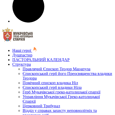
Наші герої
Душпастир
ПАСТОРАЛЬНИЙ КАЛЕНДАР
Структура
Правлячий Єпископ Теодор Мацапула
Єпископський герб його Преосвященства владики
Теодора
Помічний єпископ владика Ніл
Єпископський герб владики Ніла
Герб Мукачівської греко-католицької єпархії
Управління Мукачівської Греко-католицької
Єпархії
Церковний Трибунал
Відділ у справах захисту неповнолітніх та