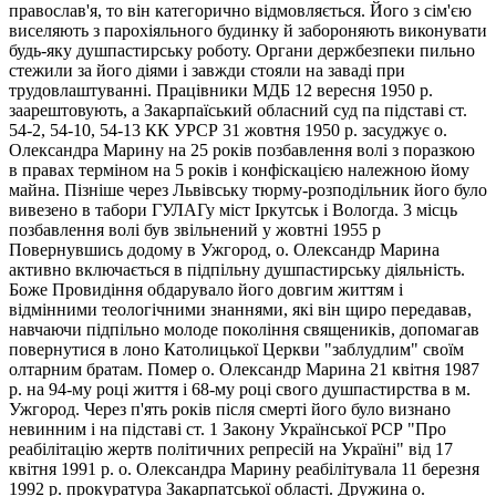
православ'я, то він категорично відмовляється. Його з сім'єю
виселяють з парохіяльного будинку й забороняють виконувати
будь-яку душпастирську роботу. Органи держбезпеки пильно
стежили за його діями і завжди стояли на заваді при
трудовлаштуванні. Працівники МДБ 12 вересня 1950 р.
заарештовують, а Закарпаїський обласний суд па підставі ст.
54-2, 54-10, 54-13 КК УРСР 31 жовтня 1950 р. засуджує о.
Олександра Марину на 25 років позбавлення волі з поразкою
в правах терміном на 5 років і конфіскацією належною йому
майна. Пізніше через Львівську тюрму-розподільник його було
вивезено в табори ГУЛАГу міст Іркутськ і Вологда. 3 місць
позбавлення волі був звільнений у жовтні 1955 р
Повернувшись додому в Ужгород, о. Олександр Марина
активно включається в підпільну душпастирську діяльність.
Боже Провидіння обдарувало його довгим життям і
відмінними теологічними знаннями, які він щиро передавав,
навчаючи підпільно молоде покоління священиків, допомагав
повернутися в лоно Католицької Церкви "заблудлим" своїм
олтарним братам. Помер о. Олександр Марина 21 квітня 1987
р. на 94-му році життя і 68-му році свого душпастирства в м.
Ужгород. Через п'ять років після смерті його було визнано
невинним і на підставі ст. 1 Закону Української РСР "Про
реабілітацію жертв політичних репресій на Україні" від 17
квітня 1991 р. о. Олександра Марину реабілітувала 11 березня
1992 р. прокуратура Закарпатської області. Дружина о.