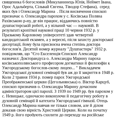
священика 6 богословів (Микуланинець Юлія, Неймет Івана,
Орос Адальберта, Сільвай Євгена, Тіводор Стефана), серед
яких був і Олександр Марина . Після висвячення єпископ
призначає о. Олександра парохом у с. Косівська Поляна
Рахівською р-ну, де він працює, віддаючись повністю
душпастирській роботі, а у вільний час — науковій. В
результаті кропіткої наукової праці 10 червня 1932 р. у
Празькому Карловому університеті здав четвертий
кандидатський екзамен, а у вересні, після захисту докторської
дисертації, йому була присвоєна вчена степінь доктора
богослов'я. Десятий номер журналу "Душпастирь" 1932 р.
повідомляв, що "Єго Екселенція Єпископ Александр
назначил: Докторандуса о. Александра Марину пароха
косівськополянського професором догматики й филозофіи к
Ужгородському богослов-скому лицею... " Викладачем
Ужгородської духовної семінарії був аж до її закриття в 1948 р.
Коли 2 травня 1934 р. помер парох Ужгородської
Преображенської церкви (Цегольнянська) о. Віктор Карцуб,
єпископ призначив о. Олександра Марину дочасним
адміністратором цієї парохії. З 1939 по 1949 рр. був парохом у
с. Невицьке, одночасно виконуючи й педагогічну роботу в
духовній семінарії й катехита Ужгородської гімназії. Отець
Олександр Марина навчав не тільки словом, але й ділом
доказав свою вірність Христовій Церкви. Коли на початку
1949 р. його пробують схилити до переходу на російське