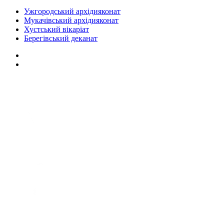
Ужгородський архідияконат
Мукачівський архідияконат
Хустський вікаріат
Берегівський деканат