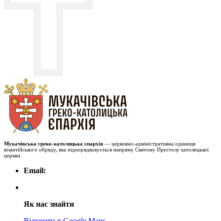
Мукачівська греко-католицька єпархія
— церковно-адміністративна одиниця
візантійського обряду, яка підпорядковується напряму Святому Престолу католицької
церкви.
Email:
Як нас знайти
Відкрити в Google Maps