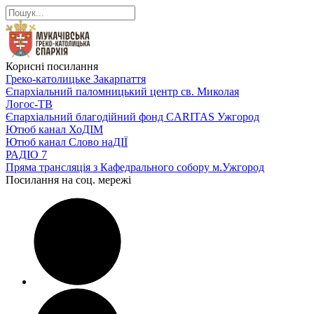
Корисні посилання
Греко-католицьке Закарпаття
Єпархіальний паломницький центр св. Миколая
Логос-ТВ
Єпархіальний благодійний фонд CARITAS Ужгород
Ютюб канал ХоДІМ
Ютюб канал Слово наДІЇ
РАДІО 7
Пряма трансляція з Кафедрального собору м.Ужгород
Посилання на соц. мережі