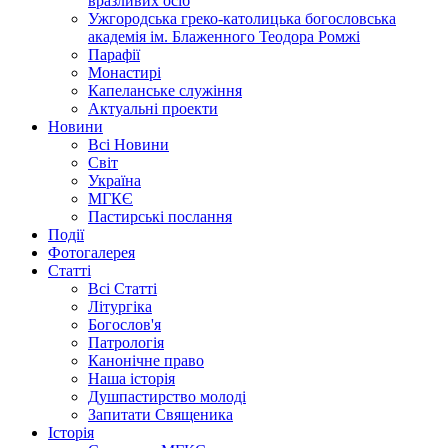
вразливих осіб
Ужгородська греко-католицька богословська
академія ім. Блаженного Теодора Ромжі
Парафії
Монастирі
Капеланське служіння
Актуальні проекти
Новини
Всі Новини
Світ
Україна
МГКЄ
Пастирські послання
Події
Фотогалерея
Статті
Всі Статті
Літургіка
Богослов'я
Патрологія
Канонічне право
Наша історія
Душпастирство молоді
Запитати Священика
Історія