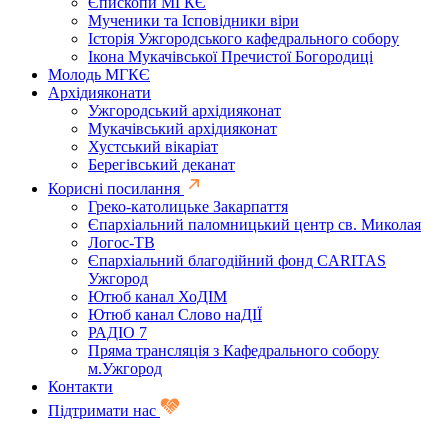
Єпископи МГКЄ
Мученики та Ісповідники віри
Історія Ужгородського кафедрального собору
Ікона Мукачівської Пречистої Богородиці
Молодь МГКЄ
Архідияконати
Ужгородський архідияконат
Мукачівський архідияконат
Хустський вікаріат
Берегівський деканат
Корисні посилання
Греко-католицьке Закарпаття
Єпархіальний паломницький центр св. Миколая
Логос-ТВ
Єпархіальний благодійний фонд CARITAS
Ужгород
Ютюб канал ХоДІМ
Ютюб канал Слово наДІЇ
РАДІО 7
Пряма трансляція з Кафедрального собору
м.Ужгород
Контакти
Підтримати нас