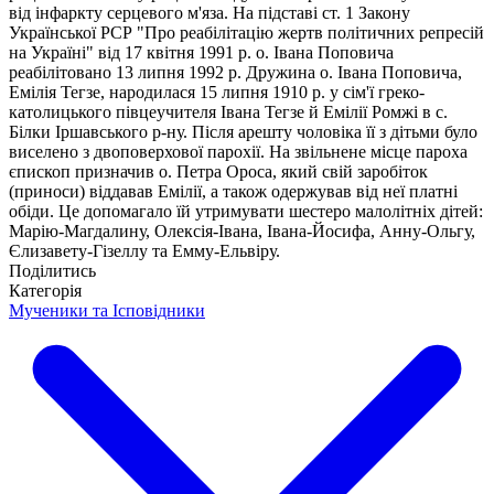
від інфаркту серцевого м'яза. На підставі ст. 1 Закону
Української РСР "Про реабілітацію жертв політичних репресій
на Україні" від 17 квітня 1991 р. о. Івана Поповича
реабілітовано 13 липня 1992 р. Дружина о. Івана Поповича,
Емілія Тегзе, народилася 15 липня 1910 р. у сім'ї греко-
католицького півцеучителя Івана Тегзе й Емілії Ромжі в с.
Білки Іршавського р-ну. Після арешту чоловіка її з дітьми було
виселено з двоповерхової парохії. На звільнене місце пароха
єпископ призначив о. Петра Ороса, який свій заробіток
(приноси) віддавав Емілії, а також одержував від неї платні
обіди. Це допомагало їй утримувати шестеро малолітніх дітей:
Марію-Магдалину, Олексія-Івана, Івана-Йосифа, Анну-Ольгу,
Єлизавету-Гізеллу та Емму-Ельвіру.
Поділитись
Категорія
Мученики та Ісповідники