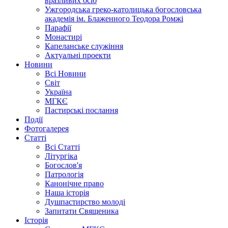
вразливих осіб
Ужгородська греко-католицька богословська
академія ім. Блаженного Теодора Ромжі
Парафії
Монастирі
Капеланське служіння
Актуальні проекти
Новини
Всі Новини
Світ
Україна
МГКЄ
Пастирські послання
Події
Фотогалерея
Статті
Всі Статті
Літургіка
Богослов'я
Патрологія
Канонічне право
Наша історія
Душпастирство молоді
Запитати Священика
Історія