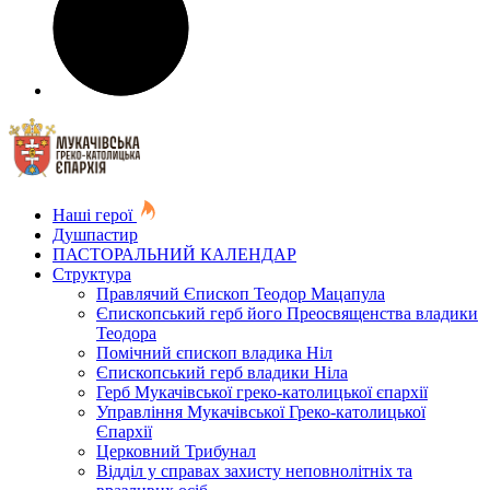
Наші герої
Душпастир
ПАСТОРАЛЬНИЙ КАЛЕНДАР
Структура
Правлячий Єпископ Теодор Мацапула
Єпископський герб його Преосвященства владики
Теодора
Помічний єпископ владика Ніл
Єпископський герб владики Ніла
Герб Мукачівської греко-католицької єпархії
Управління Мукачівської Греко-католицької
Єпархії
Церковний Трибунал
Відділ у справах захисту неповнолітніх та