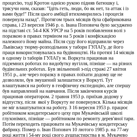
процесію, тоді Кротон однією рукою підняв батюшку і,
трясучи ним, сказав: "Ідіть геть, люди, бо як нет, та аттак і із
вами буде!" Після цього амбіції втихомирились і процесія
повернула назад". Протягом трьох місяців була сфабрикована
справа, і 23 вересня 1946 р. о. Івана Поповича було засуджено
на підставі ст. 54-4 КК УРСР на 5 років позбавлення волі з
поразкою в правах терміном на 5 років і конфіскацією
належного йому майна. Після суду його відправили через
Львівську тюрму-розподільник у табори ГУЛАГу, де його
праця використовувалась на будівництві. На протязі 14 місяців
в одному із таборів ГУЛАГу м. Воркута працював на
підземних роботах по видобутку вугілля, пізніше — на різних
будівельних роботах. Був звільнений з-під стражі 27 квітня
1951 р., але через поразку в правах поїхати додому ще не
дозволяли, був змушений залишатися у Воркуті. Тут
влаштувався на роботу в геофізичну експедицію, але спершу
був направлений на навчання. Після закінчення курсів
працював оператором. 2 травня 1953 р. приїхав додому у
відпустку, після якої у Воркуту не повернувся. Кілька місяців
не міг влаштуватися на роботу. З 16 вересня 1953 р. працює
робітником кондитерського цеху при Мукачівській школі
глухонімих, пізніше — робітником по ремонту дерев'яної тари.
Потім переходить працювати на Мукачівську кондитерську
фабрику. Помер о. Іван Попович 10 лютого 1985 р. на 77-му
році життя і 54-му році свого душпастирства в м. Мукачево