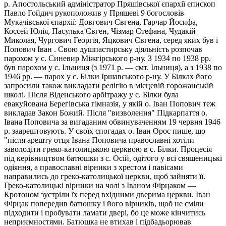
р. Апостольський адміністратор Пряшівської єпархії єпископ
Павло Гойдич рукоположив у Пряшеві 9 богословів
Мукачівської єпархії: Довгович Євгена, Гарчар Йосифа,
Коссей Юлія, Пасулька Євген, Чізмар Стефана, Чудакій
Миколая, Чургович Георгія, Яцкович Євгена, серед яких був і
Попович Іван . Свою душпастирську діяльність розпочав
парохом у с. Синевир Міжгірського р-ну. З 1934 по 1938 рр.
був парохом у с. Ільниця (з 1971 р. — смт. Ільниця), а з 1938 по
1946 рр. — парох у с. Білки Іршавського р-ну. У Білках його
запросили також викладати релігію в місцевій горожанській
школі. Після Віденського арбітражу у с. Білки була
евакуйована Берегівська гімназія, у якій о. Іван Попович теж
викладав Закон Божий. Після "визволення" Підкарпаття о.
Івана Поповича за вигаданим обвинуваченням 19 червня 1946
р. заарештовують. У своїх спогадах о. Іван Орос пише, що
"після арешту отця Івана Поповича православні хотіли
заволодіти греко-католицькою церквою в с. Білки. Процесія
під керівництвом батюшки з с. Осій, одітого у всі священицькі
одіяння, а православні вірники з хрестом і павісами
направились до греко-католицької церкви, щоб зайняти її.
Греко-католицькі вірники на чолі з Іваном Фірцаком —
Кротоном зустріли їх перед вхідними дверима церкви. Іван
Фірцак попередив батюшку і його вірників, щоб не сміли
підходити і пробувати ламати двері, бо це може кінчитись
неприємностями. Батюшка не втихав і підбадьорював