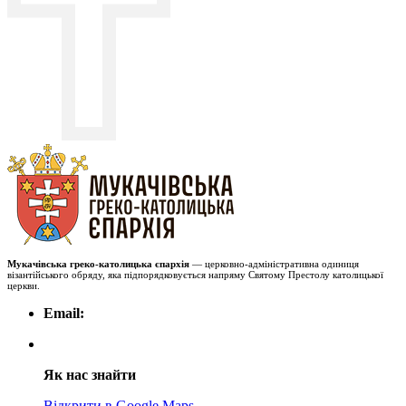
Мукачівська греко-католицька єпархія
— церковно-адміністративна одиниця
візантійського обряду, яка підпорядковується напряму Святому Престолу католицької
церкви.
Email:
Як нас знайти
Відкрити в Google Maps