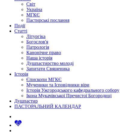
Світ
Україна
МГКЄ
Пастирські послання
Події
Статті
Літургіка
Богослов'я
Патрологія
Канонічне право
Наша історія
Душпастирство молоді
Запитати Священика
Історія
Єпископи МГКЄ
Мученики та Ісповідники віри
Історія Ужгородського кафедрального собору
Ікона Мукачівської Пречистої Богородиці
Душпастир
ПАСТОРАЛЬНИЙ КАЛЕНДАР