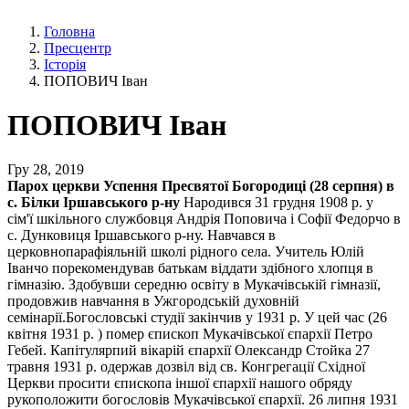
Головна
Пресцентр
Історія
ПОПОВИЧ Іван
ПОПОВИЧ Іван
Гру 28, 2019
Парох церкви Успення Пресвятої Богородиці (28 серпня) в
с. Білки Іршавського р-ну
Народився 31 грудня 1908 р. у
сім'ї шкільного службовця Андрія Поповича і Софії Федорчо в
с. Дунковиця Іршавського р-ну. Навчався в
церковнопарафіяльній школі рідного села. Учитель Юлій
Іванчо порекомендував батькам віддати здібного хлопця в
гімназію. Здобувши середню освіту в Мукачівській гімназії,
продовжив навчання в Ужгородській духовній
семінарії.Богословські студії закінчив у 1931 р. У цей час (26
квітня 1931 р. ) помер єпископ Мукачівської єпархії Петро
Гебей. Капітулярпий вікарій єпархії Олександр Стойка 27
травня 1931 р. одержав дозвіл від св. Конгрегації Східної
Церкви просити єпископа іншої єпархії нашого обряду
рукоположити богословів Мукачівської єпархії. 26 липня 1931