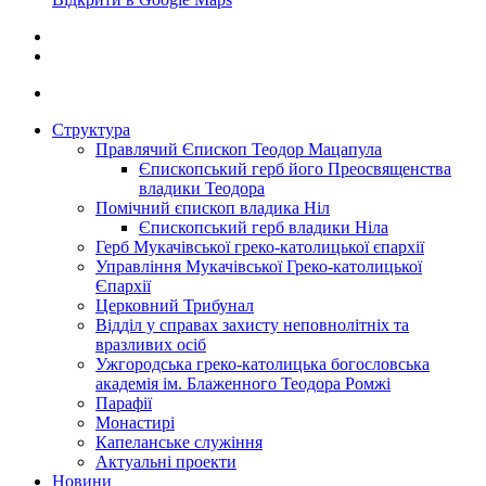
Структура
Правлячий Єпископ Теодор Мацапула
Єпископський герб його Преосвященства
владики Теодора
Помічний єпископ владика Ніл
Єпископський герб владики Ніла
Герб Мукачівської греко-католицької єпархії
Управління Мукачівської Греко-католицької
Єпархії
Церковний Трибунал
Відділ у справах захисту неповнолітніх та
вразливих осіб
Ужгородська греко-католицька богословська
академія ім. Блаженного Теодора Ромжі
Парафії
Монастирі
Капеланське служіння
Актуальні проекти
Новини