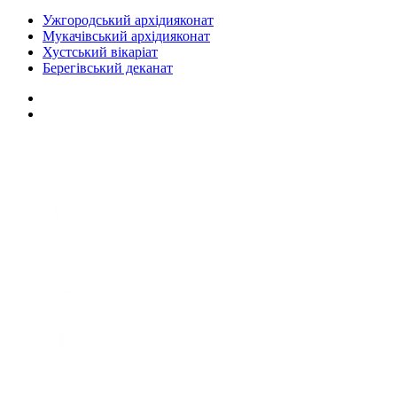
Ужгородський архідияконат
Мукачівський архідияконат
Хустський вікаріат
Берегівський деканат