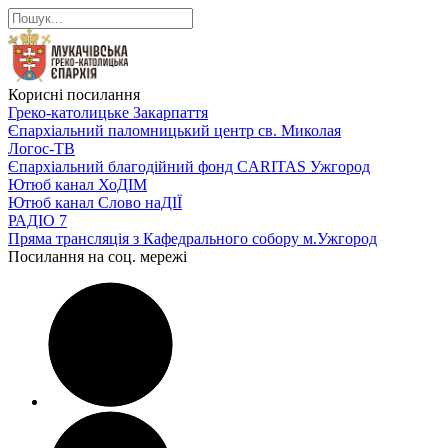
Корисні посилання
Греко-католицьке Закарпаття
Єпархіальний паломницький центр св. Миколая
Логос-ТВ
Єпархіальний благодійний фонд CARITAS Ужгород
Ютюб канал ХоДІМ
Ютюб канал Слово наДІЇ
РАДІО 7
Пряма трансляція з Кафедрального собору м.Ужгород
Посилання на соц. мережі