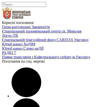
Корисні посилання
Греко-католицьке Закарпаття
Єпархіальний паломницький центр св. Миколая
Логос-ТВ
Єпархіальний благодійний фонд CARITAS Ужгород
Ютюб канал ХоДІМ
Ютюб канал Слово наДІЇ
РАДІО 7
Пряма трансляція з Кафедрального собору м.Ужгород
Посилання на соц. мережі