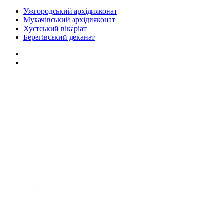
Ужгородський архідияконат
Мукачівський архідияконат
Хустський вікаріат
Берегівський деканат