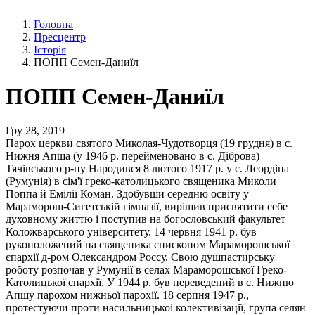
Головна
Пресцентр
Історія
ПОПП Семен-Даниїл
ПОПП Семен-Даниїл
Гру 28, 2019
Парох церкви святого Миколая-Чудотворця (19 грудня) в с.
Нижня Апша (у 1946 р. перейменовано в с. Діброва)
Тячівського р-ну Народився 8 лютого 1917 р. у с. Леордіна
(Румунія) в сім'ї греко-католицького священика Миколи
Поппа й Емілії Коман. Здобувши середню освіту у
Мараморош-Сигетській гімназії, вирішив присвятити себе
духовному життю і поступив на богословський факультет
Коложварського університету. 14 червня 1941 р. був
рукоположений на священика єпископом Мараморошської
єпархії д-ром Олександром Россу. Свою душпастирську
роботу розпочав у Румунії в селах Мараморошської Греко-
Католицької єпархії. У 1944 р. був переведений в с. Нижню
Апшу парохом нижньої парохії. 18 серпня 1947 р.,
протестуючи проти насильницькоі колективізації, група селян