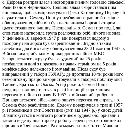
с. Діброва розправилася з новопризначеним головою сільської
Ради Іваном Черничкою. Тодішня влада скористалася цим
випадком, щоб скомпрометувати Греко-Католицьку Церкву і її
служителя: о. Семену Поппу пред'явили страшне й негідне
обвинувачення, ніби він був наставником і організатором
цього страшного вчинку. Насправді ж о. Семен про події, які
спонтанно натворила група розлючених осіб, нічого не знав.
У цей день 18 вересня 1947 р. він повертався додому з
похорону і на дорозі був заарештований. Згідно з таким
ганебним для його сану обвинуваченням 28-31 жовтня 1947 р.
Військовим трибуналом прикордонних військ МВС
Закарпатського округу був засуджений на 25 років
позбавлення волі з поразкою в правах терміном на 5 років і
конфіскацією належного йому майна. Після суду був
відправлений у табори ГУЛАГу, де протягом 10-ти років його
безкоштовну працю використовували в таборах поблизу міст
Тайшет, Братськ та Омськ. Усі ці роки о. Семен Попп
неодноразово звертається в різні інстанцїі з проханням
переглянути його справу. В 1957 р. військовий трибунал
Прикарпатського військового округу переглянув справу, і о.
Семена було реабілітовано. Додому повернувся в травні 1957
р. і поселився в смт.Солотвино (смт. від 1947 р.) у своїх дітей.
Влаштовується в колгоспі робітником будівельної бригади і
таємно веде душпастирську роботу серед греко-католицьких
вірників в Тячівському і Рахівському р-нах. Стаття Миколи