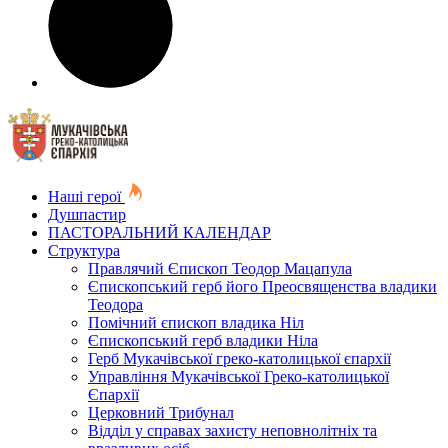
Наші герої
Душпастир
ПАСТОРАЛЬНИЙ КАЛЕНДАР
Структура
Правлячий Єпископ Теодор Мацапула
Єпископський герб його Преосвященства владики
Теодора
Помічний єпископ владика Ніл
Єпископський герб владики Ніла
Герб Мукачівської греко-католицької єпархії
Управління Мукачівської Греко-католицької
Єпархії
Церковний Трибунал
Відділ у справах захисту неповнолітніх та