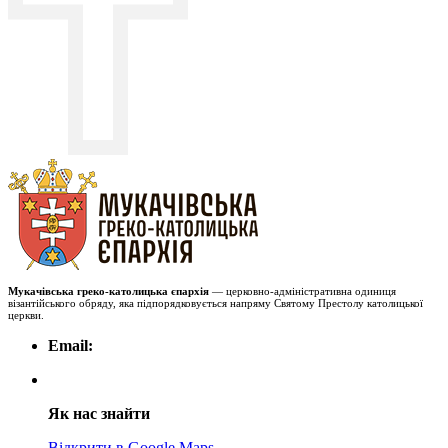
Мукачівська греко-католицька єпархія
— церковно-адміністративна одиниця
візантійського обряду, яка підпорядковується напряму Святому Престолу католицької
церкви.
Email:
Як нас знайти
Відкрити в Google Maps