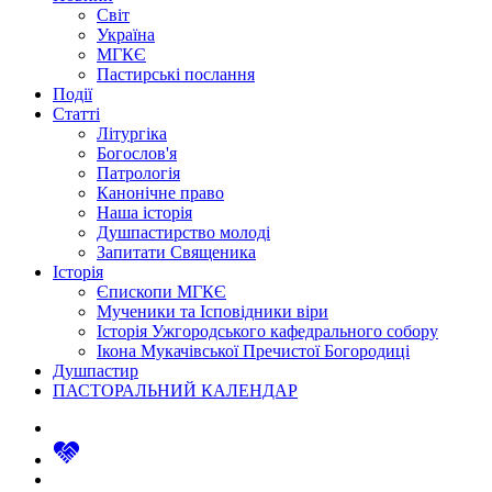
Світ
Україна
МГКЄ
Пастирські послання
Події
Статті
Літургіка
Богослов'я
Патрологія
Канонічне право
Наша історія
Душпастирство молоді
Запитати Священика
Історія
Єпископи МГКЄ
Мученики та Ісповідники віри
Історія Ужгородського кафедрального собору
Ікона Мукачівської Пречистої Богородиці
Душпастир
ПАСТОРАЛЬНИЙ КАЛЕНДАР