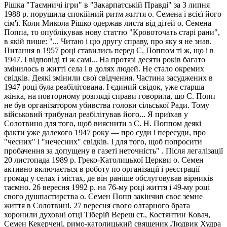
Рішка "Таємничі ігри" в "Закарпатській Правді" за 3 липня
1988 р. порушила спокійний ритм життя о. Семена і всієї його
сім'ї. Коли Микола Рішко одержав листа від дітей о. Семена
Поппа, то опублікував нову статтю "Кровоточать старі рани",
в якій пише: "... Читаю і цю другу справу, про яку я не знав.
Питання в 1957 році ставились перед С. Поппом ті ж, що і в
1947. І відповіді ті ж самі... На протязі десяти років багато
змінилось в житті села і в долях людей. Не стало окремих
свідків. Деякі змінили свої свідчення. Частина засуджених в
1947 році була реабілітована. І єдиний свідок, уже старша
жінка, на повторному розгляді справи говорила, що С. Попп
не був організатором убивства голови сільської Ради. Тому
військовий трибунал реабілітував його... Я приїхав у
Солотвино для того, щоб вияснити з С. Н. Поппом деякі
факти уже далекого 1947 року — про суди і пересуди, про
"чесних" і "нечесних" свідків. І для того, щоб попросити
пробачення за допущену в газеті неточність" . Після легалізації
20 листопада 1989 р. Греко-Католицької Церкви о. Семен
активно включається в роботу по організації і реєстрації
громад у селах і містах, де він раніше обслуговував вірників
таємно. 26 вересня 1992 р. на 76-му році життя і 49-му році
свого душпастирства о. Семен Попп закінчив своє земне
життя в Солотвині. 27 вересня свого олтарного брата
хоронили духовні отці Тіберій Вереш ст., Костянтин Ковач,
Семен Кекерчені, римо-католицький священик Людвик Худра