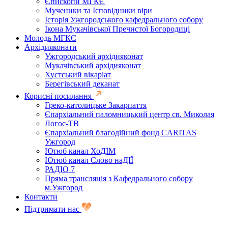
Єпископи МГКЄ
Мученики та Ісповідники віри
Історія Ужгородського кафедрального собору
Ікона Мукачівської Пречистої Богородиці
Молодь МГКЄ
Архідияконати
Ужгородський архідияконат
Мукачівський архідияконат
Хустський вікаріат
Берегівський деканат
Корисні посилання
Греко-католицьке Закарпаття
Єпархіальний паломницький центр св. Миколая
Логос-ТВ
Єпархіальний благодійний фонд CARITAS
Ужгород
Ютюб канал ХоДІМ
Ютюб канал Слово наДІЇ
РАДІО 7
Пряма трансляція з Кафедрального собору
м.Ужгород
Контакти
Підтримати нас