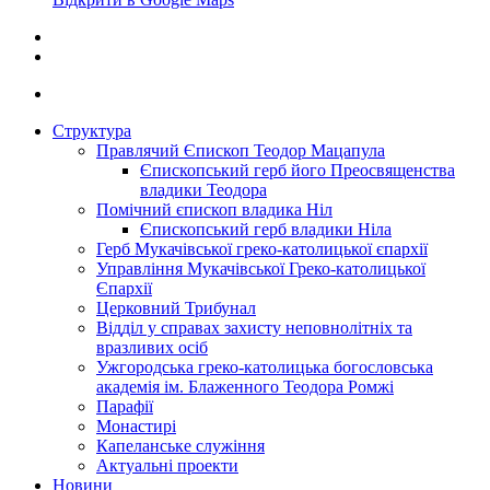
Структура
Правлячий Єпископ Теодор Мацапула
Єпископський герб його Преосвященства
владики Теодора
Помічний єпископ владика Ніл
Єпископський герб владики Ніла
Герб Мукачівської греко-католицької єпархії
Управління Мукачівської Греко-католицької
Єпархії
Церковний Трибунал
Відділ у справах захисту неповнолітніх та
вразливих осіб
Ужгородська греко-католицька богословська
академія ім. Блаженного Теодора Ромжі
Парафії
Монастирі
Капеланське служіння
Актуальні проекти
Новини