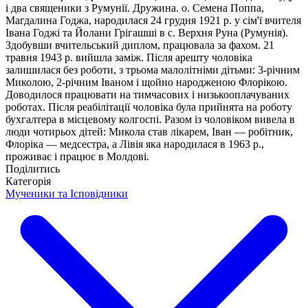
і два священики з Румунії. Дружина. о. Семена Поппа,
Магдалина Годжа, народилася 24 грудня 1921 р. у сім'ї вчителя
Івана Годжі та Йолани Грігашші в с. Верхня Руна (Румунія).
Здобувши вчительський диплом, працювала за фахом. 21
травня 1943 р. вийшла заміж. Після арешту чоловіка
залишилася без роботи, з трьома малолітніми дітьми: 3-річним
Миколою, 2-річним Іваном і щойно народженою Флорікою.
Доводилося працювати на тимчасових і низькооплачуваних
роботах. Після реабілітації чоловіка була прийнята на роботу
бухгалтера в місцевому колгоспі. Разом із чоловіком вивела в
люди чотирьох дітей: Микола став лікарем, Іван — робітник,
Флоріка — медсестра, а Лівія яка народилася в 1963 р.,
проживає і працює в Молдові.
Поділитись
Категорія
Мученики та Ісповідники