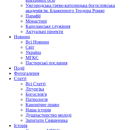
вразливих осіб
Ужгородська греко-католицька богословська
академія ім. Блаженного Теодора Ромжі
Парафії
Монастирі
Капеланське служіння
Актуальні проекти
Новини
Всі Новини
Світ
Україна
МГКЄ
Пастирські послання
Події
Фотогалерея
Статті
Всі Статті
Літургіка
Богослов'я
Патрологія
Канонічне право
Наша історія
Душпастирство молоді
Запитати Священика
Історія