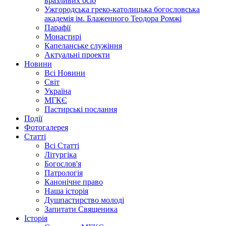
вразливих осіб
Ужгородська греко-католицька богословська
академія ім. Блаженного Теодора Ромжі
Парафії
Монастирі
Капеланське служіння
Актуальні проекти
Новини
Всі Новини
Світ
Україна
МГКЄ
Пастирські послання
Події
Фотогалерея
Статті
Всі Статті
Літургіка
Богослов'я
Патрологія
Канонічне право
Наша історія
Душпастирство молоді
Запитати Священика
Історія