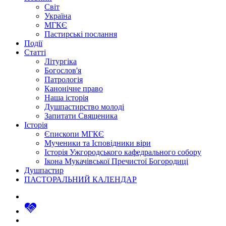
Світ
Україна
МГКЄ
Пастирські послання
Події
Статті
Літургіка
Богослов'я
Патрологія
Канонічне право
Наша історія
Душпастирство молоді
Запитати Священика
Історія
Єпископи МГКЄ
Мученики та Ісповідники віри
Історія Ужгородського кафедрального собору
Ікона Мукачівської Пречистої Богородиці
Душпастир
ПАСТОРАЛЬНИЙ КАЛЕНДАР