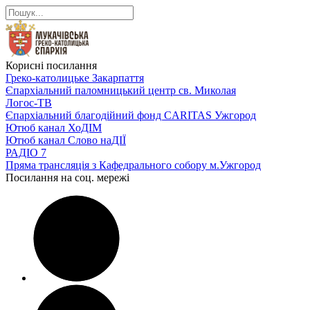
Корисні посилання
Греко-католицьке Закарпаття
Єпархіальний паломницький центр св. Миколая
Логос-ТВ
Єпархіальний благодійний фонд CARITAS Ужгород
Ютюб канал ХоДІМ
Ютюб канал Слово наДІЇ
РАДІО 7
Пряма трансляція з Кафедрального собору м.Ужгород
Посилання на соц. мережі