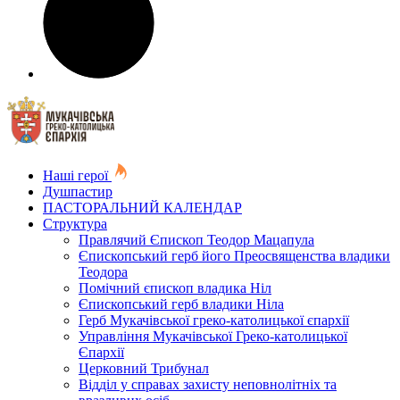
Наші герої
Душпастир
ПАСТОРАЛЬНИЙ КАЛЕНДАР
Структура
Правлячий Єпископ Теодор Мацапула
Єпископський герб його Преосвященства владики
Теодора
Помічний єпископ владика Ніл
Єпископський герб владики Ніла
Герб Мукачівської греко-католицької єпархії
Управління Мукачівської Греко-католицької
Єпархії
Церковний Трибунал
Відділ у справах захисту неповнолітніх та