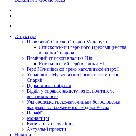
Структура
Правлячий Єпископ Теодор Мацапула
Єпископський герб його Преосвященства
владики Теодора
Помічний єпископ владика Ніл
Єпископський герб владики Ніла
Герб Мукачівської греко-католицької єпархії
Управління Мукачівської Греко-католицької
Єпархії
Церковний Трибунал
Відділ у справах захисту неповнолітніх та
вразливих осіб
Ужгородська греко-католицька богословська
академія ім. Блаженного Теодора Ромжі
Парафії
Монастирі
Капеланське служіння
Актуальні проекти
Новини