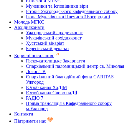
Єпископи МГКЄ
Мученики та Ісповідники віри
Історія Ужгородського кафедрального собору
Ікона Мукачівської Пречистої Богородиці
Молодь МГКЄ
Архідияконати
Ужгородський архідияконат
Мукачівський архідияконат
Хустський вікаріат
Берегівський деканат
Корисні посилання
Греко-католицьке Закарпаття
Єпархіальний паломницький центр св. Миколая
Логос-ТВ
Єпархіальний благодійний фонд CARITAS
Ужгород
Ютюб канал ХоДІМ
Ютюб канал Слово наДІЇ
РАДІО 7
Пряма трансляція з Кафедрального собору
м.Ужгород
Контакти
Підтримати нас