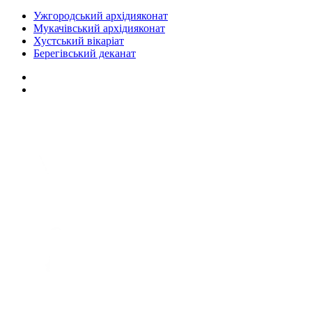
Ужгородський архідияконат
Мукачівський архідияконат
Хустський вікаріат
Берегівський деканат