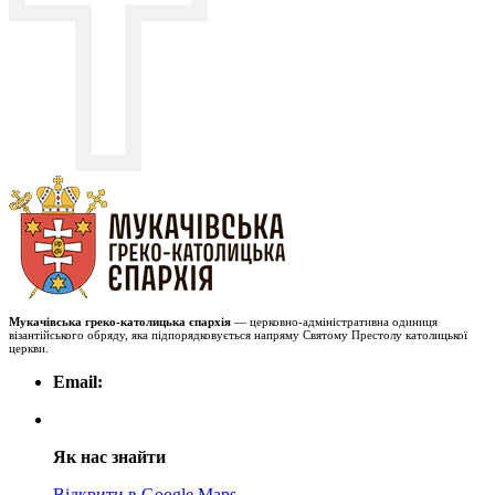
Мукачівська греко-католицька єпархія
— церковно-адміністративна одиниця
візантійського обряду, яка підпорядковується напряму Святому Престолу католицької
церкви.
Email:
Як нас знайти
Відкрити в Google Maps