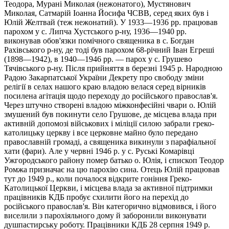
Теодора, Мурані Миколая (нежонатого), Мустянович
Миколая, Сатмарій Іоанна Йосифа ЧСВВ, серед яких був і
Юлій Желтвай (теж нежонатий). У 1933—1936 рр. працював
парохом у с. Липча Хустського р-ну, 1936—1940 рр.
виконував обов'язки помічного священика в с. Богдан
Рахівського р-ну, де тоді був парохом 68-річний Іван Егреші
(1898—1942), в 1940—1946 рр. — парох у с. Грушево
Тячівського р-ну. Після прийняття в березні 1945 р. Народною
Радою Закарпатської України Декрету про свободу зміни
релігії в селах нашого краю владою велася серед вірників
посилена агітація щодо переходу до російського православ'я.
Через штучно створені владою міжконфесійні чвари о. Юлій
змушений був покинути село Грушове, де місцева влада при
активній допомозі військових і міліції силою забрали греко-
католицьку церкву і все церковне майно було передано
православній громаді, а священика викинули з парафіальної
хати (фари). Але у червні 1946 р. у с. Руські Комарівці
Ужгородського району помер батько о. Юлія, і єпископ Теодор
Ромжа призначає на цю парохію сина. Отець Юлій працював
тут до 1949 р., коли почалося відкрите гоніння Греко-
Католицької Церкви, і місцева влада за активної підтримки
працівників КДБ пробує схилити його на перехід до
російського православ'я. Він категорично відмовився, і його
виселили з парохіяльного дому й заборонили виконувати
душпастирську роботу. Працівники КДБ 28 серпня 1949 р.