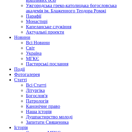
вразливих осіб
Ужгородська греко-католицька богословська
академія ім. Блаженного Теодора Ромжі
Парафії
Монастирі
Капеланське служіння
Актуальні проекти
Новини
Всі Новини
Світ
Україна
МГКЄ
Пастирські послання
Події
Фотогалерея
Статті
Всі Статті
Літургіка
Богослов'я
Патрологія
Канонічне право
Наша історія
Душпастирство молоді
Запитати Священика
Історія