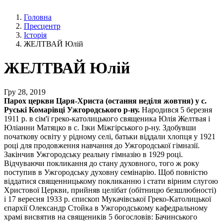
Головна
Пресцентр
Історія
ЖЕЛТВАЙ Юлій
ЖЕЛТВАЙ Юлій
Гру 28, 2019
Парох церкви Царя-Христа (остання неділя жовтня) у с.
Руські Комарівці Ужгородського р-ну.
Народився 5 березня
1911 р. в сім'ї греко-католицького священика Юлія Желтвая і
Юліанни Матяцко в с. Ізки Міжгірського р-ну. Здобувши
початкову освіту у рідному селі, батьки віддали хлопця у 1921
році для продовження навчання до Ужгородської гімназії.
Закінчив Ужгородську реальну гімназію в 1929 році.
Відчуваючи покликання до стану духовного, того ж року
поступив в Ужгородську духовну семінарію. Щоб повністю
віддатися священницькому покликанню і стати вірним слугою
Христової Церкви, прийняв целібат (обітницю безшлюбності)
і 17 вересня 1933 р. єпископ Мукачівської Греко-Католицької
єпархії Олександр Стойка в Ужгородському кафедральному
храмі висвятив на священиків 5 богословів: Бачинського