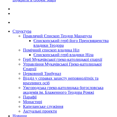
Структура
Правлячий Єпископ Теодор Мацапула
Єпископський герб його Преосвященства
владики Теодора
Помічний єпископ владика Ніл
Єпископський герб владики Ніла
Герб Мукачівської греко-католицької єпархії
Управління Мукачівської Греко-католицької
Єпархії
Церковний Трибунал
Відділ у справах захисту неповнолітніх та
вразливих осіб
Ужгородська греко-католицька богословська
академія ім. Блаженного Теодора Ромжі
Парафії
Монастирі
Капеланське служіння
Актуальні проекти
Новини