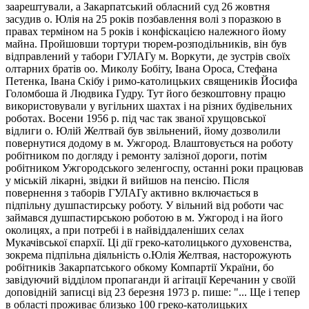
заарештували, а Закарпатський обласний суд 26 жовтня
засудив о. Юлія на 25 років позбавлення волі з поразкою в
правах терміном на 5 років і конфіскацією належного йому
майна. Пройшовши тортури тюрем-розподільників, він був
відправлений у табори ГУЛАГу м. Воркути, де зустрів своїх
олтарних братів оо. Миколу Бобіту, Івана Ороса, Стефана
Петенка, Івана Скібу і римо-католицьких священиків Йосифа
Голомбоша й Людвика Гудру. Тут його безкоштовну працю
використовували у вугільних шахтах і на різних будівельних
роботах. Восени 1956 р. під час так званої хрущовської
відлиги о. Юлій Желтвай був звільнений, йому дозволили
повернутися додому в м. Ужгород. Влаштовується на роботу
робітником по догляду і ремонту залізної дороги, потім
робітником Ужгородського зеленгоспу, останні роки працював
у міській лікарні, звідки й вийшов на пенсію. Після
повернення з таборів ГУЛАГу активно включається в
підпільну душпастирську роботу. У вільний від роботи час
займався душпастирською роботою в м. Ужгород і на його
околицях, а при потребі і в найвіддаленіших селах
Мукачівської єпархії. Ці дії греко-католицького духовенства,
зокрема підпільна діяльність о.Юлія Желтвая, насторожують
робітників Закарпатського обкому Компартії України, бо
завідуючий відділом пропаганди й агітації Керечанин у своїй
доповідній записці від 23 березня 1973 р. пише: "... Ще і тепер
в області проживає близько 100 греко-католицьких