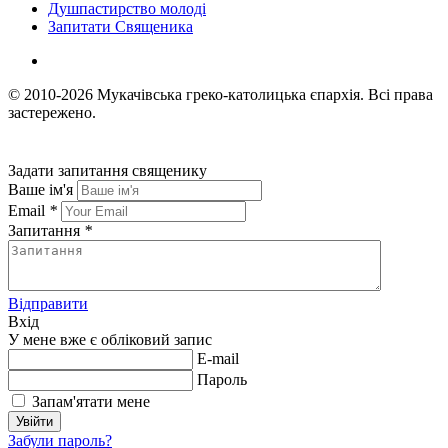
Душпастирство молоді
Запитати Священика
© 2010-2026
Мукачівська греко-католицька єпархія.
Всі права
застережено.
Задати запитання священику
Ваше ім'я
Email
*
Запитання
*
Відправити
Вхід
У мене вже є обліковий запис
E-mail
Пароль
Запам'ятати мене
Увійти
Забули пароль?