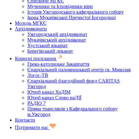
Єпископи МГКЄ
Мученики та Ісповідники віри
Історія Ужгородського кафедрального собору
Ікона Мукачівської Пречистої Богородиці
Молодь МГКЄ
Архідияконати
Ужгородський архідияконат
Мукачівський архідияконат
Хустський вікаріат
Берегівський деканат
Корисні посилання
Греко-католицьке Закарпаття
Єпархіальний паломницький центр св. Миколая
Логос-ТВ
Єпархіальний благодійний фонд CARITAS
Ужгород
Ютюб канал ХоДІМ
Ютюб канал Слово наДІЇ
РАДІО 7
Пряма трансляція з Кафедрального собору
м.Ужгород
Контакти
Підтримати нас