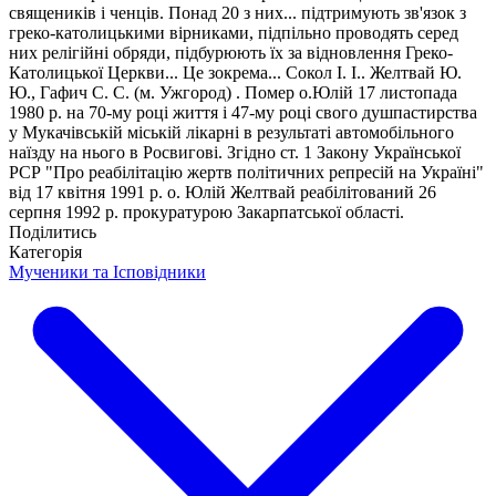
священиків і ченців. Понад 20 з них... підтримують зв'язок з
греко-католицькими вірниками, підпільно проводять серед
них релігійні обряди, підбурюють їх за відновлення Греко-
Католицької Церкви... Це зокрема... Сокол І. І.. Желтвай Ю.
Ю., Гафич С. С. (м. Ужгород) . Помер о.Юлій 17 листопада
1980 р. на 70-му році життя і 47-му році свого душпастирства
у Мукачівській міській лікарні в результаті автомобільного
наїзду на нього в Росвигові. Згідно ст. 1 Закону Української
РСР "Про реабілітацію жертв політичних репресій на Україні"
від 17 квітня 1991 р. о. Юлій Желтвай реабілітований 26
серпня 1992 р. прокуратурою Закарпатської області.
Поділитись
Категорія
Мученики та Ісповідники