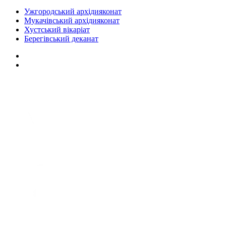
Ужгородський архідияконат
Мукачівський архідияконат
Хустський вікаріат
Берегівський деканат