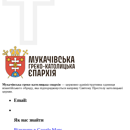
Мукачівська греко-католицька єпархія
— церковно-адміністративна одиниця
візантійського обряду, яка підпорядковується напряму Святому Престолу католицької
церкви.
Email:
Як нас знайти
Відкрити в Google Maps