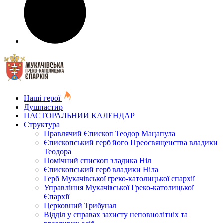
Наші герої
Душпастир
ПАСТОРАЛЬНИЙ КАЛЕНДАР
Структура
Правлячий Єпископ Теодор Мацапула
Єпископський герб його Преосвященства владики
Теодора
Помічний єпископ владика Ніл
Єпископський герб владики Ніла
Герб Мукачівської греко-католицької єпархії
Управління Мукачівської Греко-католицької
Єпархії
Церковний Трибунал
Відділ у справах захисту неповнолітніх та