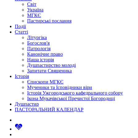
Світ
Україна
МГКЄ
Пастирські послання
Події
Статті
Літургіка
Богослов'я
Патрологія
Канонічне право
Наша історія
Душпастирство молоді
Запитати Священика
Історія
Єпископи МГКЄ
Мученики та Ісповідники віри
Історія Ужгородського кафедрального собору
Ікона Мукачівської Пречистої Богородиці
Душпастир
ПАСТОРАЛЬНИЙ КАЛЕНДАР