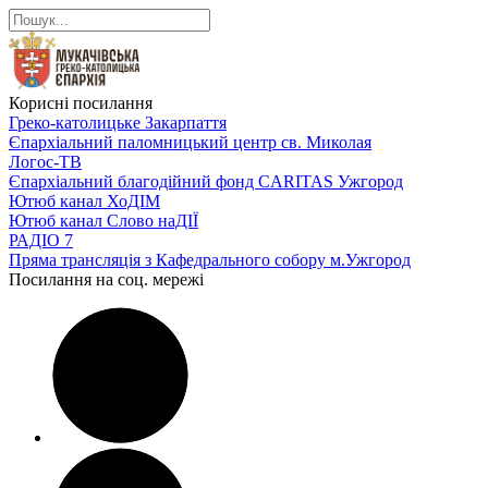
Корисні посилання
Греко-католицьке Закарпаття
Єпархіальний паломницький центр св. Миколая
Логос-ТВ
Єпархіальний благодійний фонд CARITAS Ужгород
Ютюб канал ХоДІМ
Ютюб канал Слово наДІЇ
РАДІО 7
Пряма трансляція з Кафедрального собору м.Ужгород
Посилання на соц. мережі