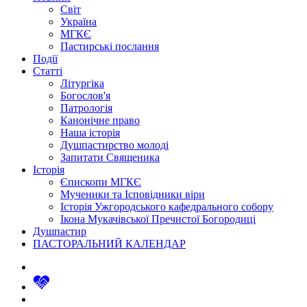
Світ
Україна
МГКЄ
Пастирські послання
Події
Статті
Літургіка
Богослов'я
Патрологія
Канонічне право
Наша історія
Душпастирство молоді
Запитати Священика
Історія
Єпископи МГКЄ
Мученики та Ісповідники віри
Історія Ужгородського кафедрального собору
Ікона Мукачівської Пречистої Богородиці
Душпастир
ПАСТОРАЛЬНИЙ КАЛЕНДАР