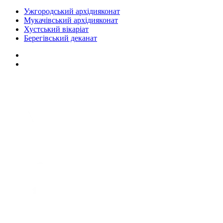
Ужгородський архідияконат
Мукачівський архідияконат
Хустський вікаріат
Берегівський деканат