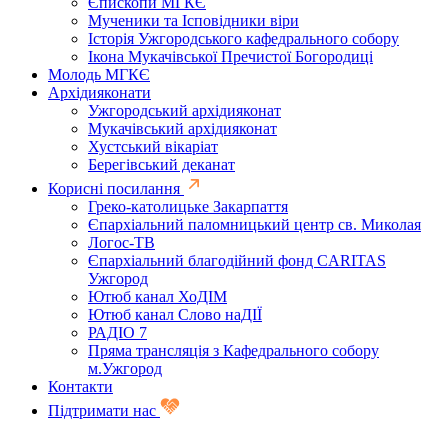
Єпископи МГКЄ
Мученики та Ісповідники віри
Історія Ужгородського кафедрального собору
Ікона Мукачівської Пречистої Богородиці
Молодь МГКЄ
Архідияконати
Ужгородський архідияконат
Мукачівський архідияконат
Хустський вікаріат
Берегівський деканат
Корисні посилання
Греко-католицьке Закарпаття
Єпархіальний паломницький центр св. Миколая
Логос-ТВ
Єпархіальний благодійний фонд CARITAS
Ужгород
Ютюб канал ХоДІМ
Ютюб канал Слово наДІЇ
РАДІО 7
Пряма трансляція з Кафедрального собору
м.Ужгород
Контакти
Підтримати нас