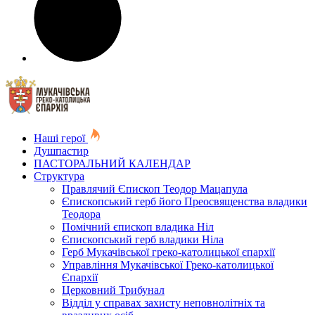
Наші герої
Душпастир
ПАСТОРАЛЬНИЙ КАЛЕНДАР
Структура
Правлячий Єпископ Теодор Мацапула
Єпископський герб його Преосвященства владики
Теодора
Помічний єпископ владика Ніл
Єпископський герб владики Ніла
Герб Мукачівської греко-католицької єпархії
Управління Мукачівської Греко-католицької
Єпархії
Церковний Трибунал
Відділ у справах захисту неповнолітніх та