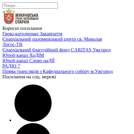
Корисні посилання
Греко-католицьке Закарпаття
Єпархіальний паломницький центр св. Миколая
Логос-ТВ
Єпархіальний благодійний фонд CARITAS Ужгород
Ютюб канал ХоДІМ
Ютюб канал Слово наДІЇ
РАДІО 7
Пряма трансляція з Кафедрального собору м.Ужгород
Посилання на соц. мережі