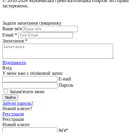
© 2010-2026
Мукачівська греко-католицька єпархія.
Всі права
застережено.
Задати запитання священику
Ваше ім'я
Email
*
Запитання
*
Відправити
Вхід
У мене вже є обліковий запис
E-mail
Пароль
Запам'ятати мене
Увійти
Забули пароль?
Новий клієнт?
Реєстрація
Реєстрація
Новий клієнт
Ім'я*