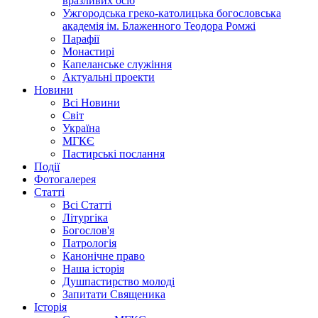
вразливих осіб
Ужгородська греко-католицька богословська
академія ім. Блаженного Теодора Ромжі
Парафії
Монастирі
Капеланське служіння
Актуальні проекти
Новини
Всі Новини
Світ
Україна
МГКЄ
Пастирські послання
Події
Фотогалерея
Статті
Всі Статті
Літургіка
Богослов'я
Патрологія
Канонічне право
Наша історія
Душпастирство молоді
Запитати Священика
Історія