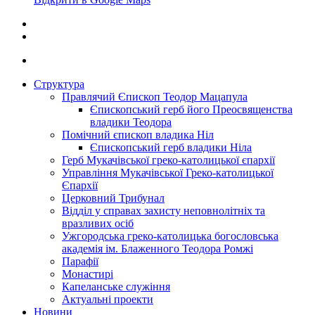
Структура
Правлячий Єпископ Теодор Мацапула
Єпископський герб його Преосвященства
владики Теодора
Помічний єпископ владика Ніл
Єпископський герб владики Ніла
Герб Мукачівської греко-католицької єпархії
Управління Мукачівської Греко-католицької
Єпархії
Церковний Трибунал
Відділ у справах захисту неповнолітніх та
вразливих осіб
Ужгородська греко-католицька богословська
академія ім. Блаженного Теодора Ромжі
Парафії
Монастирі
Капеланське служіння
Актуальні проекти
Новини