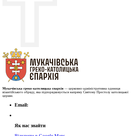
Мукачівська греко-католицька єпархія
— церковно-адміністративна одиниця
візантійського обряду, яка підпорядковується напряму Святому Престолу католицької
церкви.
Email:
Як нас знайти
Відкрити в Google Maps