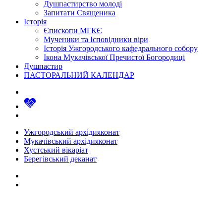
Душпастирство молоді
Запитати Священика
Історія
Єпископи МГКЄ
Мученики та Ісповідники віри
Історія Ужгородського кафедрального собору
Ікона Мукачівської Пречистої Богородиці
Душпастир
ПАСТОРАЛЬНИЙ КАЛЕНДАР
Ужгородський архідияконат
Мукачівський архідияконат
Хустський вікаріат
Берегівський деканат