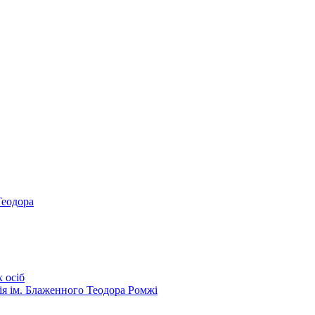
Теодора
 осіб
ія ім. Блаженного Теодора Ромжі