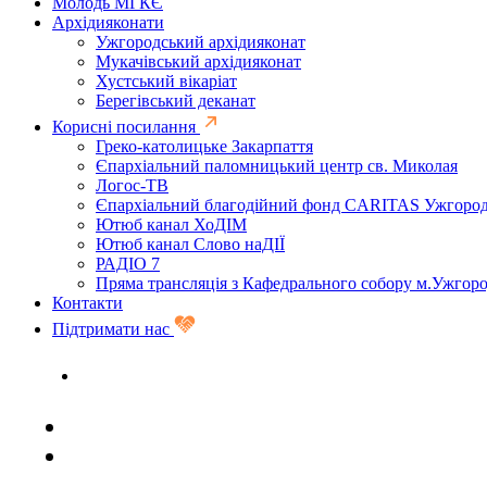
Молодь МГКЄ
Архідияконати
Ужгородський архідияконат
Мукачівський архідияконат
Хустський вікаріат
Берегівський деканат
Корисні посилання
Греко-католицьке Закарпаття
Єпархіальний паломницький центр св. Миколая
Логос-ТВ
Єпархіальний благодійний фонд CARITAS Ужгоро
Ютюб канал ХоДІМ
Ютюб канал Слово наДІЇ
РАДІО 7
Пряма трансляція з Кафедрального собору м.Ужгор
Контакти
Підтримати нас
Задати запитання священику