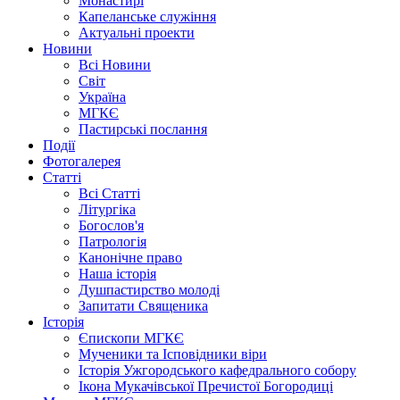
Монастирі
Капеланське служіння
Актуальні проекти
Новини
Всі Новини
Світ
Україна
МГКЄ
Пастирські послання
Події
Фотогалерея
Статті
Всі Статті
Літургіка
Богослов'я
Патрологія
Канонічне право
Наша історія
Душпастирство молоді
Запитати Священика
Історія
Єпископи МГКЄ
Мученики та Ісповідники віри
Історія Ужгородського кафедрального собору
Ікона Мукачівської Пречистої Богородиці