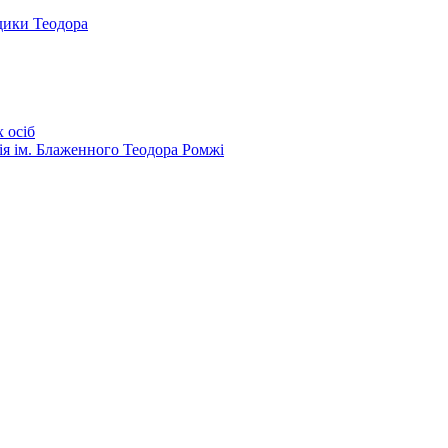
дики Теодора
 осіб
ія ім. Блаженного Теодора Ромжі