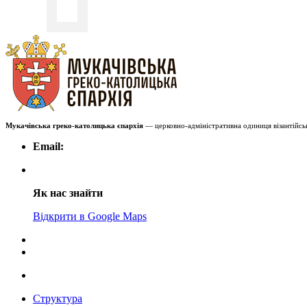
Мукачівська греко-католицька єпархія
— церковно-адміністративна одиниця візантійськ
Email:
Як нас знайти
Відкрити в Google Maps
Структура