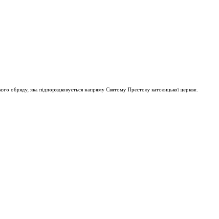
ого обряду, яка підпорядковується напряму Святому Престолу католицької церкви.