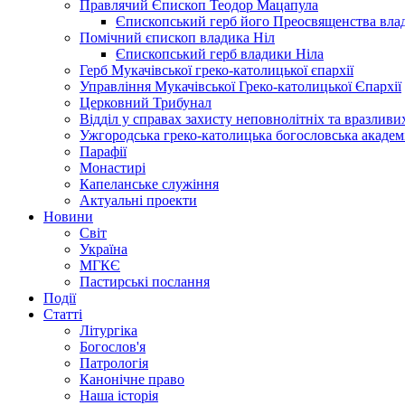
Правлячий Єпископ Теодор Мацапула
Єпископський герб його Преосвященства вла
Помічний єпископ владика Ніл
Єпископський герб владики Ніла
Герб Мукачівської греко-католицької єпархії
Управління Мукачівської Греко-католицької Єпархії
Церковний Трибунал
Відділ у справах захисту неповнолітніх та вразливих
Ужгородська греко-католицька богословська академ
Парафії
Монастирі
Капеланське служіння
Актуальні проекти
Новини
Світ
Україна
МГКЄ
Пастирські послання
Події
Статті
Літургіка
Богослов'я
Патрологія
Канонічне право
Наша історія