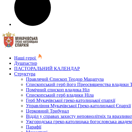
Наші герої
Душпастир
ПАСТОРАЛЬНИЙ КАЛЕНДАР
Структура
Правлячий Єпископ Теодор Мацапула
Єпископський герб його Преосвященства владики 
Помічний єпископ владика Ніл
Єпископський герб владики Ніла
Герб Мукачівської греко-католицької єпархії
Управління Мукачівської Греко-католицької Єпархії
Церковний Трибунал
Відділ у справах захисту неповнолітніх та вразливих
Ужгородська греко-католицька богословська академ
Парафії