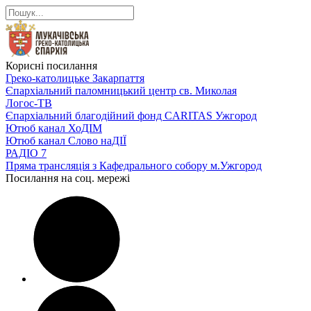
Корисні посилання
Греко-католицьке Закарпаття
Єпархіальний паломницький центр св. Миколая
Логос-ТВ
Єпархіальний благодійний фонд CARITAS Ужгород
Ютюб канал ХоДІМ
Ютюб канал Слово наДІЇ
РАДІО 7
Пряма трансляція з Кафедрального собору м.Ужгород
Посилання на соц. мережі