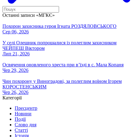
Останні записи «МГКЄ»
Похорон захисника героя Ігната РОЗДЯЛОВСЬКОГО
Сер 06, 2026
У селі Олешник попрощалися із полеглим захисником
ЧЕЙПЕШ Віктором
Лип 21, 2026
Освячення оновленого хреста при вʼїзді в с. Мала Копаня
Чер 29, 2026
Чин похорону у Виноградові, за полеглим воїном Ігорем
КОРОСТЕНСЬКИМ
Чер 26, 2026
Категорії
Пресцентр
Новини
Події
Слово дня
Статті
Історія