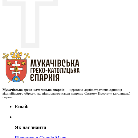
Мукачівська греко-католицька єпархія
— церковно-адміністративна одиниця
візантійського обряду, яка підпорядковується напряму Святому Престолу католицької
церкви.
Email:
Як нас знайти
Відкрити в Google Maps