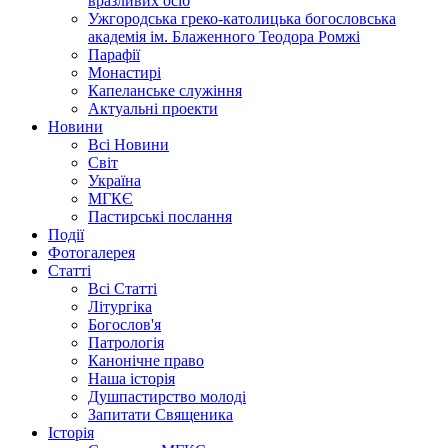
вразливих осіб
Ужгородська греко-католицька богословська
академія ім. Блаженного Теодора Ромжі
Парафії
Монастирі
Капеланське служіння
Актуальні проекти
Новини
Всі Новини
Світ
Україна
МГКЄ
Пастирські послання
Події
Фотогалерея
Статті
Всі Статті
Літургіка
Богослов'я
Патрологія
Канонічне право
Наша історія
Душпастирство молоді
Запитати Священика
Історія