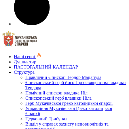
Наші герої
Душпастир
ПАСТОРАЛЬНИЙ КАЛЕНДАР
Структура
Правлячий Єпископ Теодор Мацапула
Єпископський герб його Преосвященства владики
Теодора
Помічний єпископ владика Ніл
Єпископський герб владики Ніла
Герб Мукачівської греко-католицької єпархії
Управління Мукачівської Греко-католицької
Єпархії
Церковний Трибунал
Відділ у справах захисту неповнолітніх та