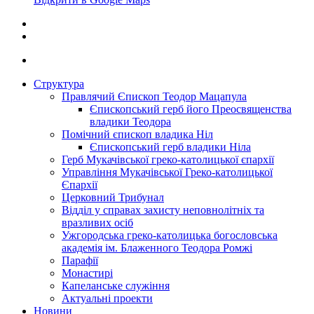
Структура
Правлячий Єпископ Теодор Мацапула
Єпископський герб його Преосвященства
владики Теодора
Помічний єпископ владика Ніл
Єпископський герб владики Ніла
Герб Мукачівської греко-католицької єпархії
Управління Мукачівської Греко-католицької
Єпархії
Церковний Трибунал
Відділ у справах захисту неповнолітніх та
вразливих осіб
Ужгородська греко-католицька богословська
академія ім. Блаженного Теодора Ромжі
Парафії
Монастирі
Капеланське служіння
Актуальні проекти
Новини