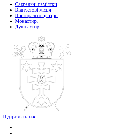
Сакральні пам’ятки
Відпустові місця
Пасторальні центри
Монастирі
Душпастир
Підтримати нас