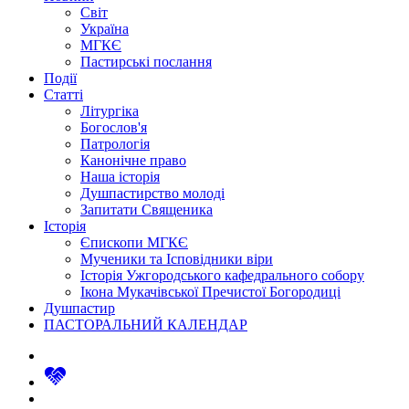
Світ
Україна
МГКЄ
Пастирські послання
Події
Статті
Літургіка
Богослов'я
Патрологія
Канонічне право
Наша історія
Душпастирство молоді
Запитати Священика
Історія
Єпископи МГКЄ
Мученики та Ісповідники віри
Історія Ужгородського кафедрального собору
Ікона Мукачівської Пречистої Богородиці
Душпастир
ПАСТОРАЛЬНИЙ КАЛЕНДАР