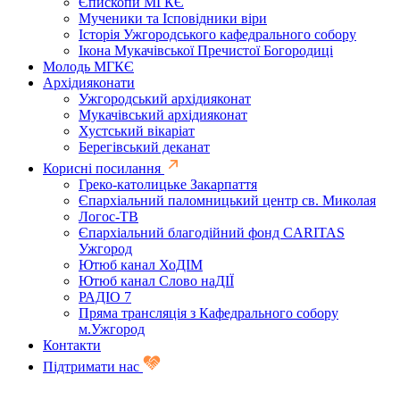
Єпископи МГКЄ
Мученики та Ісповідники віри
Історія Ужгородського кафедрального собору
Ікона Мукачівської Пречистої Богородиці
Молодь МГКЄ
Архідияконати
Ужгородський архідияконат
Мукачівський архідияконат
Хустський вікаріат
Берегівський деканат
Корисні посилання
Греко-католицьке Закарпаття
Єпархіальний паломницький центр св. Миколая
Логос-ТВ
Єпархіальний благодійний фонд CARITAS
Ужгород
Ютюб канал ХоДІМ
Ютюб канал Слово наДІЇ
РАДІО 7
Пряма трансляція з Кафедрального собору
м.Ужгород
Контакти
Підтримати нас