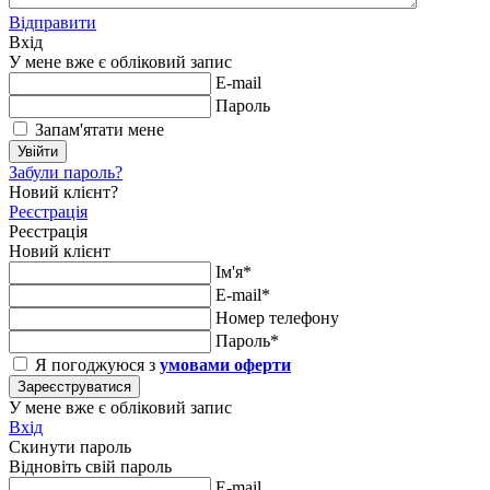
Відправити
Вхід
У мене вже є обліковий запис
E-mail
Пароль
Запам'ятати мене
Увійти
Забули пароль?
Новий клієнт?
Реєстрація
Реєстрація
Новий клієнт
Ім'я*
E-mail*
Номер телефону
Пароль*
Я погоджуюся з
умовами оферти
Зареєструватися
У мене вже є обліковий запис
Вхід
Скинути пароль
Відновіть свій пароль
E-mail