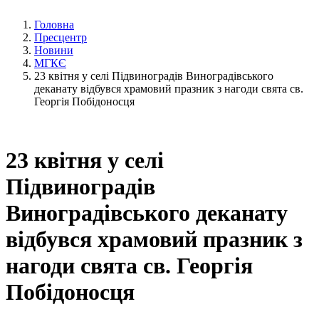
Головна
Пресцентр
Новини
МГКЄ
23 квітня у селі Підвиноградів Виноградівського
деканату відбувся храмовий празник з нагоди свята св.
Георгія Побідоносця
23 квітня у селі
Підвиноградів
Виноградівського деканату
відбувся храмовий празник з
нагоди свята св. Георгія
Побідоносця