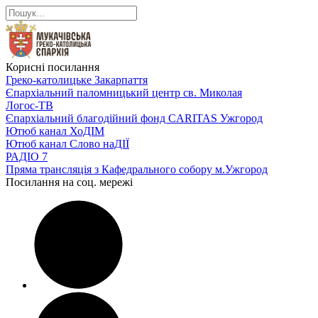
Корисні посилання
Греко-католицьке Закарпаття
Єпархіальний паломницький центр св. Миколая
Логос-ТВ
Єпархіальний благодійний фонд CARITAS Ужгород
Ютюб канал ХоДІМ
Ютюб канал Слово наДІЇ
РАДІО 7
Пряма трансляція з Кафедрального собору м.Ужгород
Посилання на соц. мережі