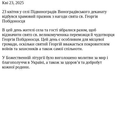
Кві 23, 2025
23 квітня у селі Підвиноградів Виноградівського деканату
відбувся храмовий празник з нагоди свята св. Георгія
Побідоносця
В цей день жителі села та гості зібралися разом, щоб
відзначити свято св. великомученика переможця й чудотворця
Георгія Побідоносця. Цей день є особливим для місцевої
громади, оскільки святий Георгій вважається покровителем
воїнів та захисників а також самої спільноти.
У Божественній літургії було виголошено молитви за мир і
благополуччя в Україні, а також за здоров’я та добробут
кожної родини.