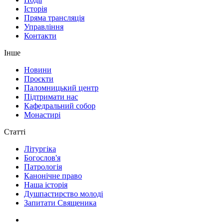
Історія
Пряма трансляція
Управління
Контакти
Інше
Новини
Проєкти
Паломницький центр
Підтримати нас
Кафедральний собор
Монастирі
Статті
Літургіка
Богослов'я
Патрологія
Канонічне право
Наша історія
Душпастирство молоді
Запитати Священика