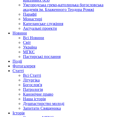
вразливих осіб
Ужгородська греко-католицька богословська
академія ім. Блаженного Теодора Ромжі
Парафії
Монастирі
Капеланське служіння
Актуальні проекти
Новини
Всі Новини
Світ
Україна
МГКЄ
Пастирські послання
Події
Фотогалерея
Статті
Всі Статті
Літургіка
Богослов'я
Патрологія
Канонічне право
Наша історія
Душпастирство молоді
Запитати Священика
Історія