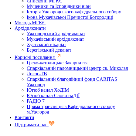
Єпископи МГКЄ
Мученики та Ісповідники віри
Історія Ужгородського кафедрального собору
Ікона Мукачівської Пречистої Богородиці
Молодь МГКЄ
Архідияконати
Ужгородський архідияконат
Мукачівський архідияконат
Хустський вікаріат
Берегівський деканат
Корисні посилання
Греко-католицьке Закарпаття
Єпархіальний паломницький центр св. Миколая
Логос-ТВ
Єпархіальний благодійний фонд CARITAS
Ужгород
Ютюб канал ХоДІМ
Ютюб канал Слово наДІЇ
РАДІО 7
Пряма трансляція з Кафедрального собору
м.Ужгород
Контакти
Підтримати нас