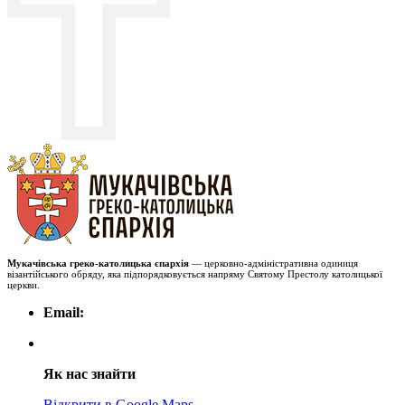
Мукачівська греко-католицька єпархія
— церковно-адміністративна одиниця
візантійського обряду, яка підпорядковується напряму Святому Престолу католицької
церкви.
Email:
Як нас знайти
Відкрити в Google Maps