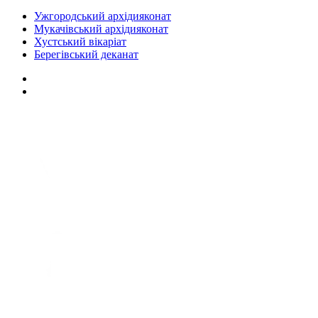
Ужгородський архідияконат
Мукачівський архідияконат
Хустський вікаріат
Берегівський деканат