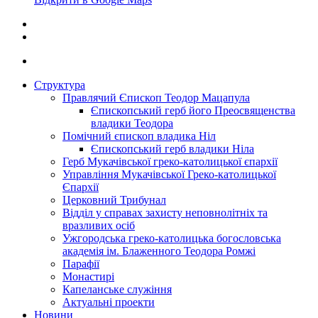
Структура
Правлячий Єпископ Теодор Мацапула
Єпископський герб його Преосвященства
владики Теодора
Помічний єпископ владика Ніл
Єпископський герб владики Ніла
Герб Мукачівської греко-католицької єпархії
Управління Мукачівської Греко-католицької
Єпархії
Церковний Трибунал
Відділ у справах захисту неповнолітніх та
вразливих осіб
Ужгородська греко-католицька богословська
академія ім. Блаженного Теодора Ромжі
Парафії
Монастирі
Капеланське служіння
Актуальні проекти
Новини