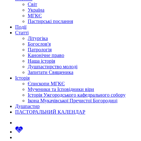
Світ
Україна
МГКЄ
Пастирські послання
Події
Статті
Літургіка
Богослов'я
Патрологія
Канонічне право
Наша історія
Душпастирство молоді
Запитати Священика
Історія
Єпископи МГКЄ
Мученики та Ісповідники віри
Історія Ужгородського кафедрального собору
Ікона Мукачівської Пречистої Богородиці
Душпастир
ПАСТОРАЛЬНИЙ КАЛЕНДАР