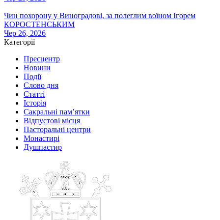
Чин похорону у Виноградові, за полеглим воїном Ігорем
КОРОСТЕНСЬКИМ
Чер 26, 2026
Категорії
Пресцентр
Новини
Події
Слово дня
Статті
Історія
Сакральні пам’ятки
Відпустові місця
Пасторальні центри
Монастирі
Душпастир