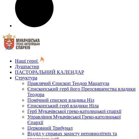
Наші герої
Душпастир
ПАСТОРАЛЬНИЙ КАЛЕНДАР
Структура
Правлячий Єпископ Теодор Мацапула
Єпископський герб його Преосвященства владики
Теодора
Помічний єпископ владика Ніл
Єпископський герб владики Ніла
Герб Мукачівської греко-католицької єпархії
Управління Мукачівської Греко-католицької
Єпархії
Церковний Трибунал
Відділ у справах захисту неповнолітніх та