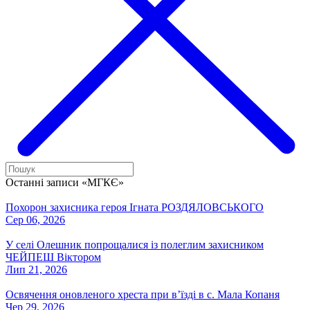
Останні записи «МГКЄ»
Похорон захисника героя Ігната РОЗДЯЛОВСЬКОГО
Сер 06, 2026
У селі Олешник попрощалися із полеглим захисником
ЧЕЙПЕШ Віктором
Лип 21, 2026
Освячення оновленого хреста при вʼїзді в с. Мала Копаня
Чер 29, 2026