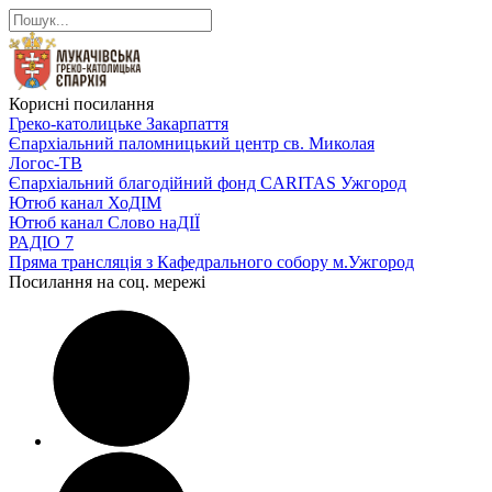
Корисні посилання
Греко-католицьке Закарпаття
Єпархіальний паломницький центр св. Миколая
Логос-ТВ
Єпархіальний благодійний фонд CARITAS Ужгород
Ютюб канал ХоДІМ
Ютюб канал Слово наДІЇ
РАДІО 7
Пряма трансляція з Кафедрального собору м.Ужгород
Посилання на соц. мережі