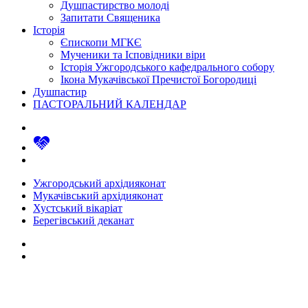
Душпастирство молоді
Запитати Священика
Історія
Єпископи МГКЄ
Мученики та Ісповідники віри
Історія Ужгородського кафедрального собору
Ікона Мукачівської Пречистої Богородиці
Душпастир
ПАСТОРАЛЬНИЙ КАЛЕНДАР
Ужгородський архідияконат
Мукачівський архідияконат
Хустський вікаріат
Берегівський деканат