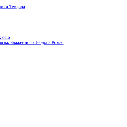
дики Теодора
 осіб
ія ім. Блаженного Теодора Ромжі