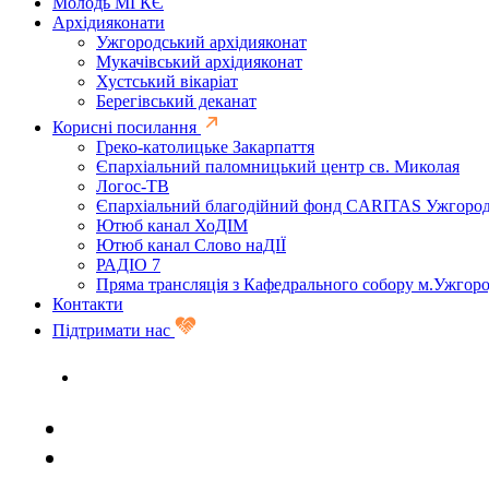
Молодь МГКЄ
Архідияконати
Ужгородський архідияконат
Мукачівський архідияконат
Хустський вікаріат
Берегівський деканат
Корисні посилання
Греко-католицьке Закарпаття
Єпархіальний паломницький центр св. Миколая
Логос-ТВ
Єпархіальний благодійний фонд CARITAS Ужгоро
Ютюб канал ХоДІМ
Ютюб канал Слово наДІЇ
РАДІО 7
Пряма трансляція з Кафедрального собору м.Ужгор
Контакти
Підтримати нас
Задати запитання священику