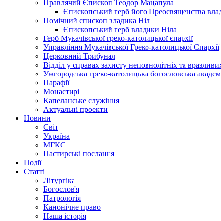
Правлячий Єпископ Теодор Мацапула
Єпископський герб його Преосвященства вла
Помічний єпископ владика Ніл
Єпископський герб владики Ніла
Герб Мукачівської греко-католицької єпархії
Управління Мукачівської Греко-католицької Єпархії
Церковний Трибунал
Відділ у справах захисту неповнолітніх та вразливих
Ужгородська греко-католицька богословська академ
Парафії
Монастирі
Капеланське служіння
Актуальні проекти
Новини
Світ
Україна
МГКЄ
Пастирські послання
Події
Статті
Літургіка
Богослов'я
Патрологія
Канонічне право
Наша історія