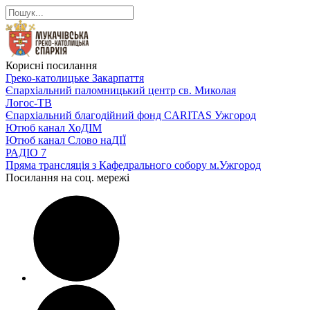
Корисні посилання
Греко-католицьке Закарпаття
Єпархіальний паломницький центр св. Миколая
Логос-ТВ
Єпархіальний благодійний фонд CARITAS Ужгород
Ютюб канал ХоДІМ
Ютюб канал Слово наДІЇ
РАДІО 7
Пряма трансляція з Кафедрального собору м.Ужгород
Посилання на соц. мережі