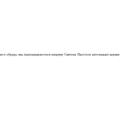
ого обряду, яка підпорядковується напряму Святому Престолу католицької церкви.