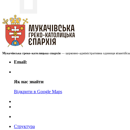
Мукачівська греко-католицька єпархія
— церковно-адміністративна одиниця візантійськ
Email:
Як нас знайти
Відкрити в Google Maps
Структура