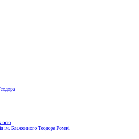
Теодора
 осіб
ія ім. Блаженного Теодора Ромжі