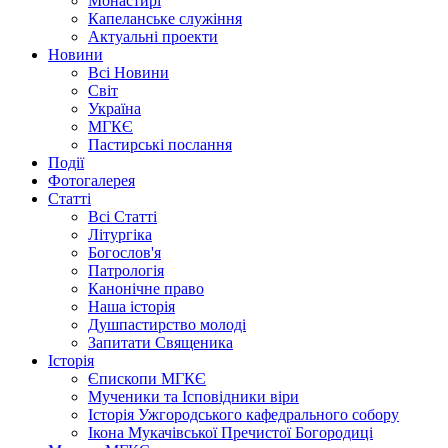
Монастирі
Капеланське служіння
Актуальні проекти
Новини
Всі Новини
Світ
Україна
МГКЄ
Пастирські послання
Події
Фотогалерея
Статті
Всі Статті
Літургіка
Богослов'я
Патрологія
Канонічне право
Наша історія
Душпастирство молоді
Запитати Священика
Історія
Єпископи МГКЄ
Мученики та Ісповідники віри
Історія Ужгородського кафедрального собору
Ікона Мукачівської Пречистої Богородиці