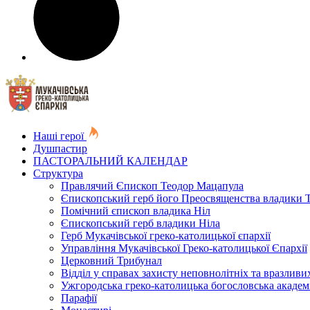
Наші герої
Душпастир
ПАСТОРАЛЬНИЙ КАЛЕНДАР
Структура
Правлячий Єпископ Теодор Мацапула
Єпископський герб його Преосвященства владики 
Помічний єпископ владика Ніл
Єпископський герб владики Ніла
Герб Мукачівської греко-католицької єпархії
Управління Мукачівської Греко-католицької Єпархії
Церковний Трибунал
Відділ у справах захисту неповнолітніх та вразливих
Ужгородська греко-католицька богословська академ
Парафії