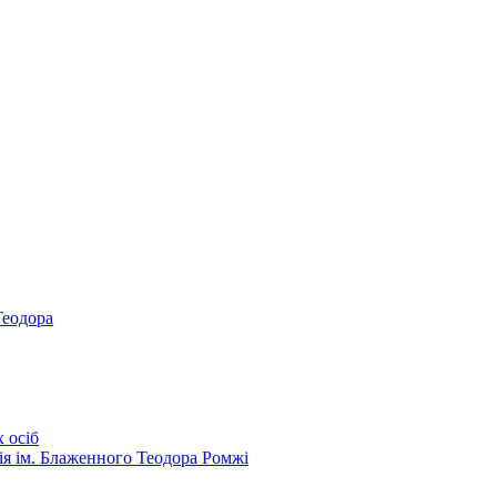
Теодора
 осіб
ія ім. Блаженного Теодора Ромжі