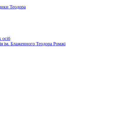
дики Теодора
 осіб
ія ім. Блаженного Теодора Ромжі