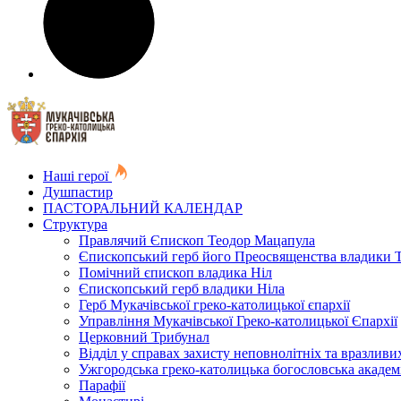
Наші герої
Душпастир
ПАСТОРАЛЬНИЙ КАЛЕНДАР
Структура
Правлячий Єпископ Теодор Мацапула
Єпископський герб його Преосвященства владики 
Помічний єпископ владика Ніл
Єпископський герб владики Ніла
Герб Мукачівської греко-католицької єпархії
Управління Мукачівської Греко-католицької Єпархії
Церковний Трибунал
Відділ у справах захисту неповнолітніх та вразливих
Ужгородська греко-католицька богословська академ
Парафії