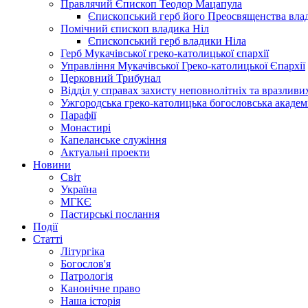
Правлячий Єпископ Теодор Мацапула
Єпископський герб його Преосвященства вла
Помічний єпископ владика Ніл
Єпископський герб владики Ніла
Герб Мукачівської греко-католицької єпархії
Управління Мукачівської Греко-католицької Єпархії
Церковний Трибунал
Відділ у справах захисту неповнолітніх та вразливих
Ужгородська греко-католицька богословська академ
Парафії
Монастирі
Капеланське служіння
Актуальні проекти
Новини
Світ
Україна
МГКЄ
Пастирські послання
Події
Статті
Літургіка
Богослов'я
Патрологія
Канонічне право
Наша історія