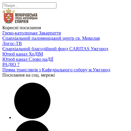
Корисні посилання
Греко-католицьке Закарпаття
Єпархіальний паломницький центр св. Миколая
Логос-ТВ
Єпархіальний благодійний фонд CARITAS Ужгород
Ютюб канал ХоДІМ
Ютюб канал Слово наДІЇ
РАДІО 7
Пряма трансляція з Кафедрального собору м.Ужгород
Посилання на соц. мережі