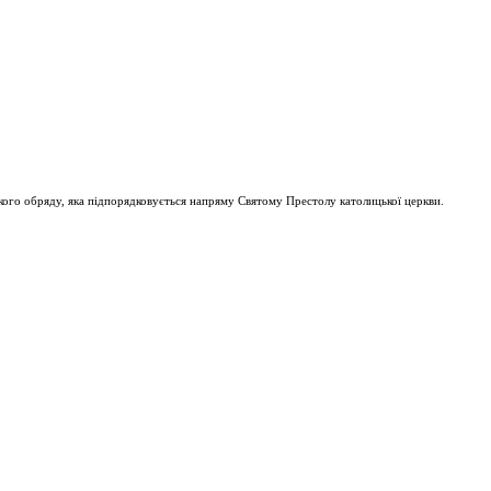
ого обряду, яка підпорядковується напряму Святому Престолу католицької церкви.