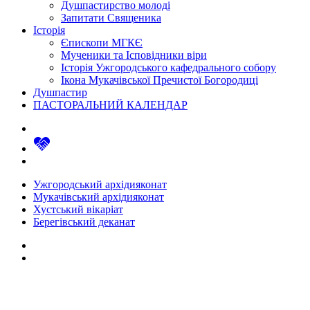
Душпастирство молоді
Запитати Священика
Історія
Єпископи МГКЄ
Мученики та Ісповідники віри
Історія Ужгородського кафедрального собору
Ікона Мукачівської Пречистої Богородиці
Душпастир
ПАСТОРАЛЬНИЙ КАЛЕНДАР
Ужгородський архідияконат
Мукачівський архідияконат
Хустський вікаріат
Берегівський деканат