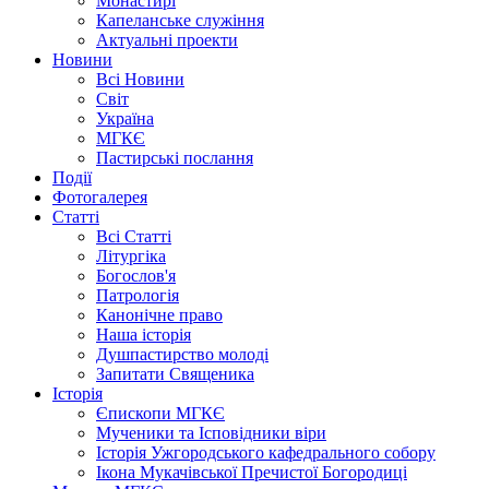
Монастирі
Капеланське служіння
Актуальні проекти
Новини
Всі Новини
Світ
Україна
МГКЄ
Пастирські послання
Події
Фотогалерея
Статті
Всі Статті
Літургіка
Богослов'я
Патрологія
Канонічне право
Наша історія
Душпастирство молоді
Запитати Священика
Історія
Єпископи МГКЄ
Мученики та Ісповідники віри
Історія Ужгородського кафедрального собору
Ікона Мукачівської Пречистої Богородиці