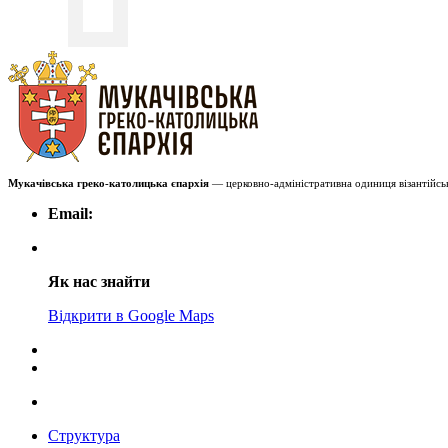
Мукачівська греко-католицька єпархія
— церковно-адміністративна одиниця візантійськ
Email:
Як нас знайти
Відкрити в Google Maps
Структура