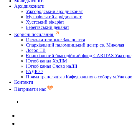
Молодь МГКЄ
Архідияконати
Ужгородський архідияконат
Мукачівський архідияконат
Хустський вікаріат
Берегівський деканат
Корисні посилання
Греко-католицьке Закарпаття
Єпархіальний паломницький центр св. Миколая
Логос-ТВ
Єпархіальний благодійний фонд CARITAS Ужгоро
Ютюб канал ХоДІМ
Ютюб канал Слово наДІЇ
РАДІО 7
Пряма трансляція з Кафедрального собору м.Ужгор
Контакти
Підтримати нас
Задати запитання священику