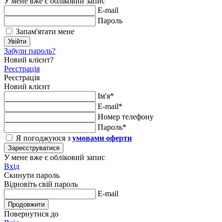
У мене вже є обліковий запис
E-mail
Пароль
Запам'ятати мене
Увійти
Забули пароль?
Новий клієнт?
Реєстрація
Реєстрація
Новий клієнт
Ім'я*
E-mail*
Номер телефону
Пароль*
Я погоджуюся з
умовами оферти
Зареєструватися
У мене вже є обліковий запис
Вхід
Скинути пароль
Відновіть свій пароль
E-mail
Продовжити
Повернутися до