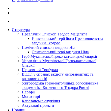
Структура
Правлячий Єпископ Теодор Мацапула
Єпископський герб його Преосвященства
владики Теодора
Помічний єпископ владика Ніл
Єпископський герб владики Ніла
Герб Мукачівської греко-католицької єпархії
Управління Мукачівської Греко-католицької
Єпархії
Церковний Трибунал
Відділ у справах захисту неповнолітніх та
вразливих осіб
Ужгородська греко-католицька богословська
академія ім. Блаженного Теодора Ромжі
Парафії
Монастирі
Капеланське служіння
Актуальні проекти
Новини