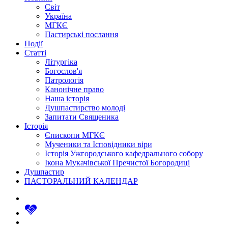
Світ
Україна
МГКЄ
Пастирські послання
Події
Статті
Літургіка
Богослов'я
Патрологія
Канонічне право
Наша історія
Душпастирство молоді
Запитати Священика
Історія
Єпископи МГКЄ
Мученики та Ісповідники віри
Історія Ужгородського кафедрального собору
Ікона Мукачівської Пречистої Богородиці
Душпастир
ПАСТОРАЛЬНИЙ КАЛЕНДАР