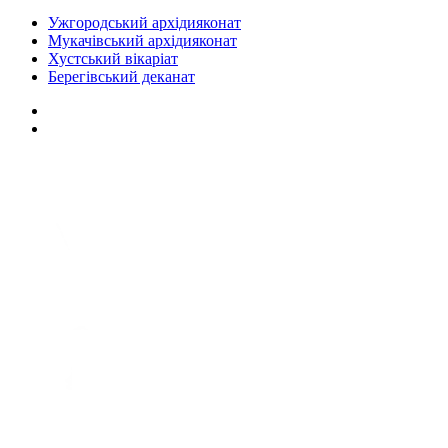
Ужгородський архідияконат
Мукачівський архідияконат
Хустський вікаріат
Берегівський деканат