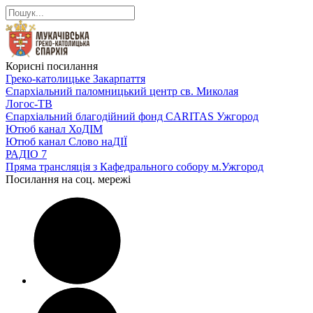
Корисні посилання
Греко-католицьке Закарпаття
Єпархіальний паломницький центр св. Миколая
Логос-ТВ
Єпархіальний благодійний фонд CARITAS Ужгород
Ютюб канал ХоДІМ
Ютюб канал Слово наДІЇ
РАДІО 7
Пряма трансляція з Кафедрального собору м.Ужгород
Посилання на соц. мережі