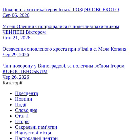
Похорон захисника героя Ігната РОЗДЯЛОВСЬКОГО
Сер 06, 2026
У селі Олешник попрощалися із полеглим захисником
ЧЕЙПЕШ Віктором
Лип 21, 2026
Освячення оновленого хреста при вʼїзді в с. Мала Копаня
Чер 29, 2026
Чин похорону у Виноградові, за полеглим воїном Ігорем
КОРОСТЕНСЬКИМ
Чер 26, 2026
Категорії
Пресцентр
Новини
Події
Слово дня
Статті
Історія
Сакральні пам’ятки
Відпустові місця
Пасторальні центри