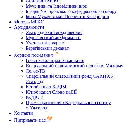
Єпископи МГКЄ
Мученики та Ісповідники віри
Історія Ужгородського кафедрального собору
Ікона Мукачівської Пречистої Богородиці
Молодь МГКЄ
Архідияконати
Ужгородський архідияконат
Мукачівський архідияконат
Хустський вікаріат
Берегівський деканат
Корисні посилання
Греко-католицьке Закарпаття
Єпархіальний паломницький центр св. Миколая
Логос-ТВ
Єпархіальний благодійний фонд CARITAS
Ужгород
Ютюб канал ХоДІМ
Ютюб канал Слово наДІЇ
РАДІО 7
Пряма трансляція з Кафедрального собору
м.Ужгород
Контакти
Підтримати нас