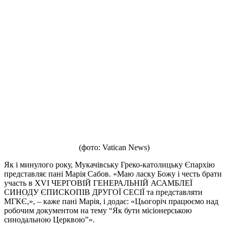
(фото: Vatican News)
Як і минулого року, Мукачівську Греко-католицьку Єпархію
представляє пані Марія Сабов. «Маю ласку Божу і честь брати
участь в XVI ЧЕРГОВІЙ ГЕНЕРАЛЬНІЙ АСАМБЛЕЇ
СИНОДУ ЄПИСКОПІВ ДРУГОЇ СЕСІЇ та представляти
МГКЄ,», – каже пані Марія, і додає: «Цьогоріч працюємо над
робочим документом на тему “Як бути місіонерською
синодальною Церквою”».