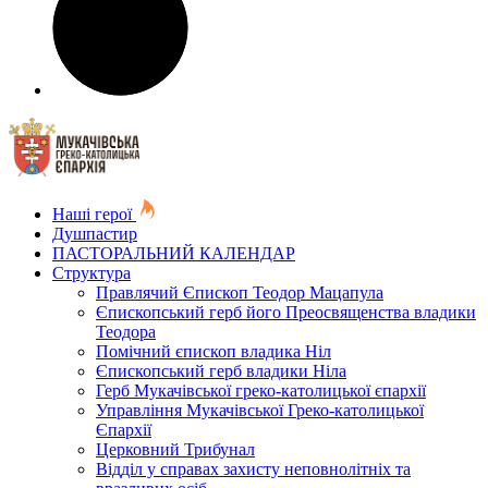
Наші герої
Душпастир
ПАСТОРАЛЬНИЙ КАЛЕНДАР
Структура
Правлячий Єпископ Теодор Мацапула
Єпископський герб його Преосвященства владики
Теодора
Помічний єпископ владика Ніл
Єпископський герб владики Ніла
Герб Мукачівської греко-католицької єпархії
Управління Мукачівської Греко-католицької
Єпархії
Церковний Трибунал
Відділ у справах захисту неповнолітніх та