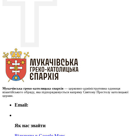
Мукачівська греко-католицька єпархія
— церковно-адміністративна одиниця
візантійського обряду, яка підпорядковується напряму Святому Престолу католицької
церкви.
Email:
Як нас знайти
Відкрити в Google Maps