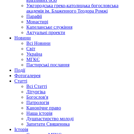
вразливих осіб
Ужгородська греко-католицька богословська
академія ім. Блаженного Теодора Ромжі
Парафії
Монастирі
Капеланське служіння
Актуальні проекти
Новини
Всі Новини
Світ
Україна
МГКЄ
Пастирські послання
Події
Фотогалерея
Статті
Всі Статті
Літургіка
Богослов'я
Патрологія
Канонічне право
Наша історія
Душпастирство молоді
Запитати Священика
Історія