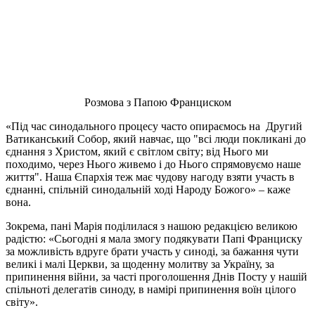
Розмова з Папою Франциском
«Під час синодального процесу часто опираємось на Другий
Ватиканський Собор, який навчає, що "всі люди покликані до
єднання з Христом, який є світлом світу; від Нього ми
походимо, через Нього живемо і до Нього спрямовуємо наше
життя". Наша Єпархія теж має чудову нагоду взяти участь в
єднанні, спільній синодальній ході Народу Божого» – каже
вона.
Зокрема, пані Марія поділилася з нашою редакцією великою
радістю: «Сьогодні я мала змогу подякувати Папі Франциску
за можливість вдруге брати участь у синоді, за бажання чути
великі і малі Церкви, за щоденну молитву за Україну, за
припинення війни, за часті проголошення Днів Посту у нашій
спільноті делегатів синоду, в намірі припинення воїн цілого
світу».