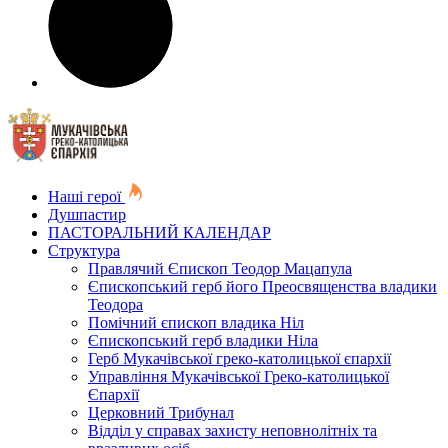
Наші герої
Душпастир
ПАСТОРАЛЬНИЙ КАЛЕНДАР
Структура
Правлячий Єпископ Теодор Мацапула
Єпископський герб його Преосвященства владики
Теодора
Помічний єпископ владика Ніл
Єпископський герб владики Ніла
Герб Мукачівської греко-католицької єпархії
Управління Мукачівської Греко-католицької
Єпархії
Церковний Трибунал
Відділ у справах захисту неповнолітніх та