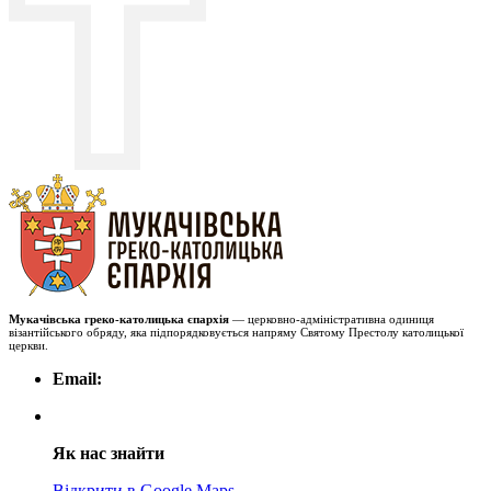
Мукачівська греко-католицька єпархія
— церковно-адміністративна одиниця
візантійського обряду, яка підпорядковується напряму Святому Престолу католицької
церкви.
Email:
Як нас знайти
Відкрити в Google Maps