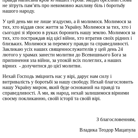
не зітруть пам’ять про невимовно жахливу біль і боротьбу
нашого народу.
У цей день ми не лише згадуємо, а й молимося. Молимося за
тих, хто віддав своє життя за Україну. Молимося за тих, хто і
сьогодні зі зброєю в руках боронить нашу землю. Молимося за
тих, хто постраждав від цієї війни, хто втратив своїх рідних і
близьких. Молимося за перемогу правди та справедливості.
Закликаю усіх наших священнослужителів у цей день 24
лютого у храмах занести молитви до Всевишнього Бога за
припинення зла війни, за упокій всіх полеглих, а наших
вірних - долучитися до цієї молитви.
Нехай Господь зміцнить нас у вірі, дарує нам силу і
витривалість у боротьбі за нашу свободу. Нехай благословить
нашу Україну миром, який буде оснований на правді та
справедливості. А ми, як народ, нехай залишимося вірними
своєму покликанню, своїй історії та своїй вірі.
З благословенням,
Владика Теодор Мацапула