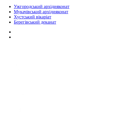
Ужгородський архідияконат
Мукачівський архідияконат
Хустський вікаріат
Берегівський деканат