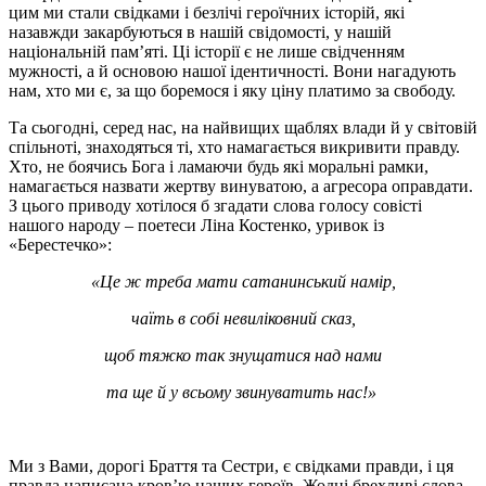
цим ми стали свідками і безлічі героїчних історій, які
назавжди закарбуються в нашій свідомості, у нашій
національній пам’яті. Ці історії є не лише свідченням
мужності, а й основою нашої ідентичності. Вони нагадують
нам, хто ми є, за що боремося і яку ціну платимо за свободу.
Та сьогодні, серед нас, на найвищих щаблях влади й у світовій
спільноті, знаходяться ті, хто намагається викривити правду.
Хто, не боячись Бога і ламаючи будь які моральні рамки,
намагається назвати жертву винуватою, а агресора оправдати.
З цього приводу хотілося б згадати слова голосу совісті
нашого народу – поетеси Ліна Костенко, уривок із
«Берестечко»:
«Це ж треба мати сатанинський намір,
чаїть в собі невиліковний сказ,
щоб тяжко так знущатися над нами
та ще й у всьому звинуватить нас!»
Ми з Вами, дорогі Браття та Сестри, є свідками правди, і ця
правда написана кров’ю наших героїв. Жодні брехливі слова