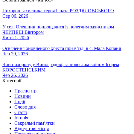
Похорон захисника героя Ігната РОЗДЯЛОВСЬКОГО
Сер 06, 2026
У селі Олешник попрощалися із полеглим захисником
ЧЕЙПЕШ Віктором
Лип 21, 2026
Освячення оновленого хреста при вʼїзді в с. Мала Копаня
Чер 29, 2026
Чин похорону у Виноградові, за полеглим воїном Ігорем
КОРОСТЕНСЬКИМ
Чер 26, 2026
Категорії
Пресцентр
Новини
Події
Слово дня
Статті
Історія
Сакральні пам’ятки
Відпустові місця
Пасторальні центри