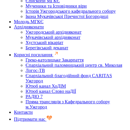
Єпископи МГКЄ
Мученики та Ісповідники віри
Історія Ужгородського кафедрального собору
Ікона Мукачівської Пречистої Богородиці
Молодь МГКЄ
Архідияконати
Ужгородський архідияконат
Мукачівський архідияконат
Хустський вікаріат
Берегівський деканат
Корисні посилання
Греко-католицьке Закарпаття
Єпархіальний паломницький центр св. Миколая
Логос-ТВ
Єпархіальний благодійний фонд CARITAS
Ужгород
Ютюб канал ХоДІМ
Ютюб канал Слово наДІЇ
РАДІО 7
Пряма трансляція з Кафедрального собору
м.Ужгород
Контакти
Підтримати нас