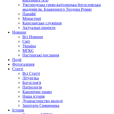
вразливих осіб
Ужгородська греко-католицька богословська
академія ім. Блаженного Теодора Ромжі
Парафії
Монастирі
Капеланське служіння
Актуальні проекти
Новини
Всі Новини
Світ
Україна
МГКЄ
Пастирські послання
Події
Фотогалерея
Статті
Всі Статті
Літургіка
Богослов'я
Патрологія
Канонічне право
Наша історія
Душпастирство молоді
Запитати Священика
Історія