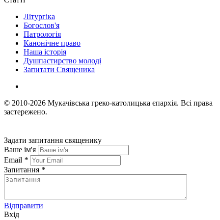
Літургіка
Богослов'я
Патрологія
Канонічне право
Наша історія
Душпастирство молоді
Запитати Священика
© 2010-2026
Мукачівська греко-католицька єпархія.
Всі права
застережено.
Задати запитання священику
Ваше ім'я
Email
*
Запитання
*
Відправити
Вхід