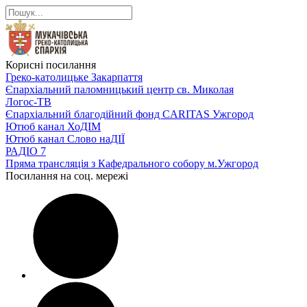
Корисні посилання
Греко-католицьке Закарпаття
Єпархіальний паломницький центр св. Миколая
Логос-ТВ
Єпархіальний благодійний фонд CARITAS Ужгород
Ютюб канал ХоДІМ
Ютюб канал Слово наДІЇ
РАДІО 7
Пряма трансляція з Кафедрального собору м.Ужгород
Посилання на соц. мережі