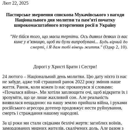
Лют 22, 2025
Пастирське звернення єпископа Мукачівського з нагоди
Національного дня молитви та пам’яті початку
широкомасштабного вторгнення росії в Україну
"Не бійся того, що маєш терпіти. Ось диявол деяких із вас
кине у в’язницю, щоб ви були випробувані...
Будь вірний до
смерті, і Я дам тобі вінець життя."
(Одкр 2, 10).
Дорогі у Христі Брати і Сестри!
24 лютого – Національний день молитви. Цю дату ніхто із нас
не забуде, адже той страшний ранок 2022 року змінив наше
життя. Ранок, коли кожен із нас прокинувся зі словами:
«Почалася війна». Ми хотіли заплющити очі, щоб відкрити їх і
зрозуміти, що це лише жахливий сон. Але реальність
виявилася нещадною: на нашу землю прийшла війна, і руками
російського агресора дотепер продовжує нести руйнування,
смерть і страждання нашому народові.
За ці роки ми стали свідками безлічі жертв: загиблих воїнів,
замордованих мирних жителів, скалічених доль. Але разом з