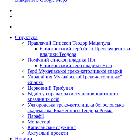
Структура
Правлячий Єпископ Теодор Мацапула
Єпископський герб його Преосвященства
владики Теодора
Помічний єпископ владика Ніл
Єпископський герб владики Ніла
Герб Мукачівської греко-католицької єпархії
Управління Мукачівської Греко-католицької
Єпархії
Церковний Трибунал
Відділ у справах захисту неповнолітніх та
вразливих осіб
Ужгородська греко-католицька богословська
академія ім. Блаженного Теодора Ромжі
Парафії
Монастирі
Капеланське служіння
Актуальні проекти
Новини