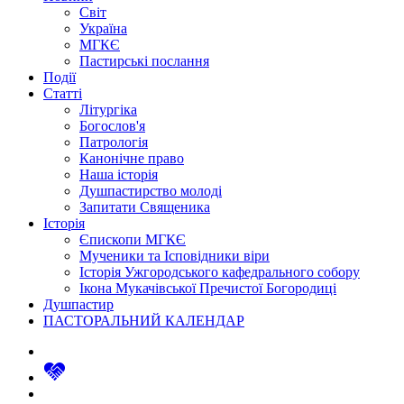
Світ
Україна
МГКЄ
Пастирські послання
Події
Статті
Літургіка
Богослов'я
Патрологія
Канонічне право
Наша історія
Душпастирство молоді
Запитати Священика
Історія
Єпископи МГКЄ
Мученики та Ісповідники віри
Історія Ужгородського кафедрального собору
Ікона Мукачівської Пречистої Богородиці
Душпастир
ПАСТОРАЛЬНИЙ КАЛЕНДАР