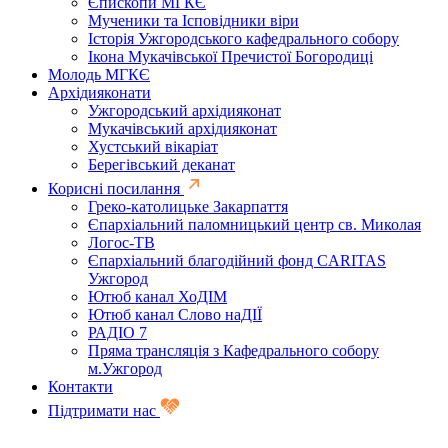
Єпископи МГКЄ
Мученики та Ісповідники віри
Історія Ужгородського кафедрального собору
Ікона Мукачівської Пречистої Богородиці
Молодь МГКЄ
Архідияконати
Ужгородський архідияконат
Мукачівський архідияконат
Хустський вікаріат
Берегівський деканат
Корисні посилання
Греко-католицьке Закарпаття
Єпархіальний паломницький центр св. Миколая
Логос-ТВ
Єпархіальний благодійний фонд CARITAS
Ужгород
Ютюб канал ХоДІМ
Ютюб канал Слово наДІЇ
РАДІО 7
Пряма трансляція з Кафедрального собору
м.Ужгород
Контакти
Підтримати нас