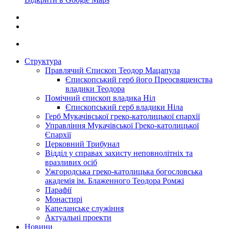
Структура
Правлячий Єпископ Теодор Мацапула
Єпископський герб його Преосвященства
владики Теодора
Помічний єпископ владика Ніл
Єпископський герб владики Ніла
Герб Мукачівської греко-католицької єпархії
Управління Мукачівської Греко-католицької
Єпархії
Церковний Трибунал
Відділ у справах захисту неповнолітніх та
вразливих осіб
Ужгородська греко-католицька богословська
академія ім. Блаженного Теодора Ромжі
Парафії
Монастирі
Капеланське служіння
Актуальні проекти
Новини