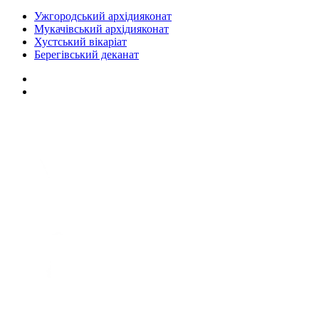
Ужгородський архідияконат
Мукачівський архідияконат
Хустський вікаріат
Берегівський деканат