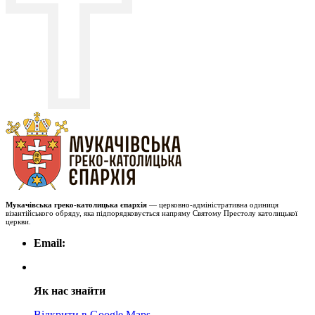
Мукачівська греко-католицька єпархія
— церковно-адміністративна одиниця
візантійського обряду, яка підпорядковується напряму Святому Престолу католицької
церкви.
Email:
Як нас знайти
Відкрити в Google Maps