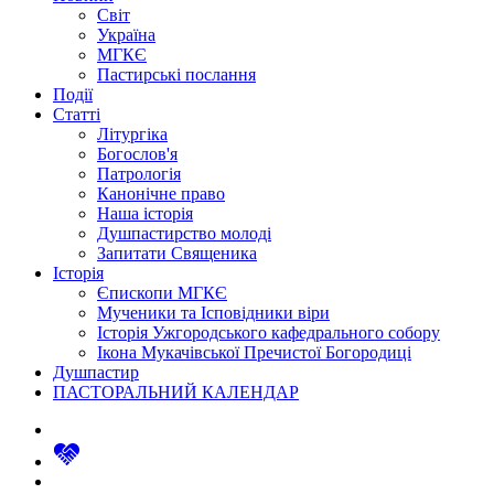
Світ
Україна
МГКЄ
Пастирські послання
Події
Статті
Літургіка
Богослов'я
Патрологія
Канонічне право
Наша історія
Душпастирство молоді
Запитати Священика
Історія
Єпископи МГКЄ
Мученики та Ісповідники віри
Історія Ужгородського кафедрального собору
Ікона Мукачівської Пречистої Богородиці
Душпастир
ПАСТОРАЛЬНИЙ КАЛЕНДАР