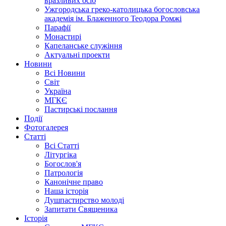
вразливих осіб
Ужгородська греко-католицька богословська
академія ім. Блаженного Теодора Ромжі
Парафії
Монастирі
Капеланське служіння
Актуальні проекти
Новини
Всі Новини
Світ
Україна
МГКЄ
Пастирські послання
Події
Фотогалерея
Статті
Всі Статті
Літургіка
Богослов'я
Патрологія
Канонічне право
Наша історія
Душпастирство молоді
Запитати Священика
Історія