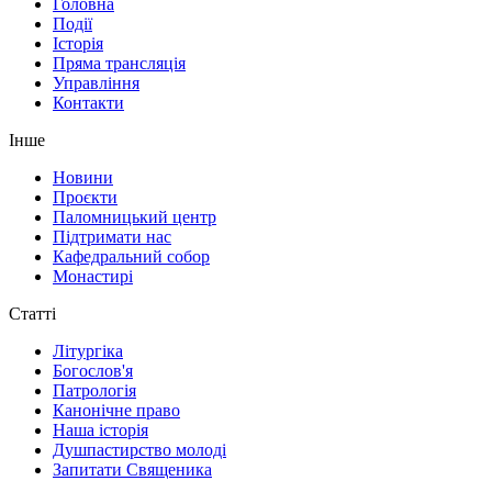
Головна
Події
Історія
Пряма трансляція
Управління
Контакти
Інше
Новини
Проєкти
Паломницький центр
Підтримати нас
Кафедральний собор
Монастирі
Статті
Літургіка
Богослов'я
Патрологія
Канонічне право
Наша історія
Душпастирство молоді
Запитати Священика