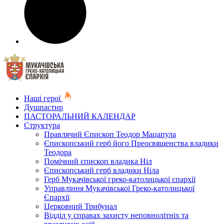
Наші герої
Душпастир
ПАСТОРАЛЬНИЙ КАЛЕНДАР
Структура
Правлячий Єпископ Теодор Мацапула
Єпископський герб його Преосвященства владики
Теодора
Помічний єпископ владика Ніл
Єпископський герб владики Ніла
Герб Мукачівської греко-католицької єпархії
Управління Мукачівської Греко-католицької
Єпархії
Церковний Трибунал
Відділ у справах захисту неповнолітніх та