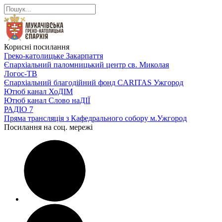
Корисні посилання
Греко-католицьке Закарпаття
Єпархіальний паломницький центр св. Миколая
Логос-ТВ
Єпархіальний благодійний фонд CARITAS Ужгород
Ютюб канал ХоДІМ
Ютюб канал Слово наДІЇ
РАДІО 7
Пряма трансляція з Кафедрального собору м.Ужгород
Посилання на соц. мережі