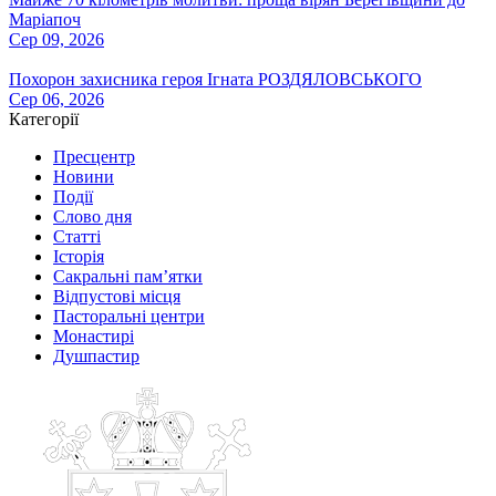
Маріапоч
Сер 09, 2026
Похорон захисника героя Ігната РОЗДЯЛОВСЬКОГО
Сер 06, 2026
Категорії
Пресцентр
Новини
Події
Слово дня
Статті
Історія
Сакральні пам’ятки
Відпустові місця
Пасторальні центри
Монастирі
Душпастир