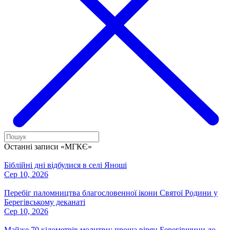
Останні записи «МГКЄ»
Біблійні дні відбулися в селі Яноші
Сер 10, 2026
Перебіг паломництва благословенної ікони Святої Родини у
Берегівському деканаті
Сер 10, 2026
Майже 70 кілометрів молитви: проща вірян Берегівщини до