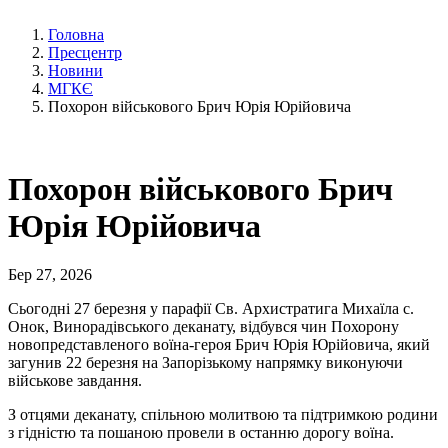
Головна
Пресцентр
Новини
МГКЄ
Похорон військового Брич Юрія Юрійовича
Похорон військового Брич
Юрія Юрійовича
Бер 27, 2026
Сьогодні 27 березня у парафії Св. Архистратига Михаїла с.
Онок, Винорадівського деканату, відбувся чин Похорону
новопредставленого воїна-героя Брич Юрія Юрійовича, який
загунив 22 березня на Запорізькому напрямку виконуючи
військове завдання.
З отцями деканату, спільною молитвою та підтримкою родини
з гідністю та пошаною провели в останню дорогу воїна.