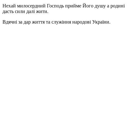
Нехай милосердний Господь прийме Його душу а родині
дасть сили далі жити.
Вдячні за дар життя та служіння народові України.