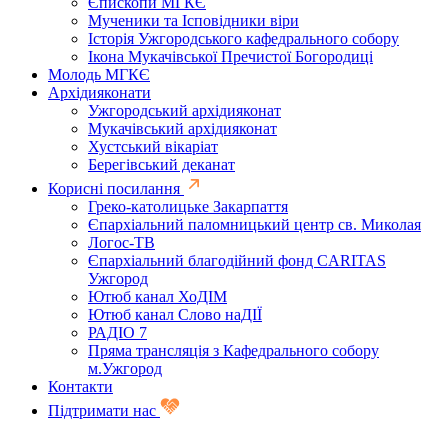
Єпископи МГКЄ
Мученики та Ісповідники віри
Історія Ужгородського кафедрального собору
Ікона Мукачівської Пречистої Богородиці
Молодь МГКЄ
Архідияконати
Ужгородський архідияконат
Мукачівський архідияконат
Хустський вікаріат
Берегівський деканат
Корисні посилання
Греко-католицьке Закарпаття
Єпархіальний паломницький центр св. Миколая
Логос-ТВ
Єпархіальний благодійний фонд CARITAS
Ужгород
Ютюб канал ХоДІМ
Ютюб канал Слово наДІЇ
РАДІО 7
Пряма трансляція з Кафедрального собору
м.Ужгород
Контакти
Підтримати нас