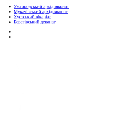
Ужгородський архідияконат
Мукачівський архідияконат
Хустський вікаріат
Берегівський деканат