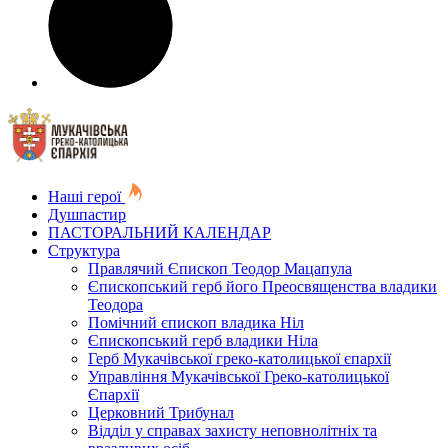
Наші герої
Душпастир
ПАСТОРАЛЬНИЙ КАЛЕНДАР
Структура
Правлячий Єпископ Теодор Мацапула
Єпископський герб його Преосвященства владики
Теодора
Помічний єпископ владика Ніл
Єпископський герб владики Ніла
Герб Мукачівської греко-католицької єпархії
Управління Мукачівської Греко-католицької
Єпархії
Церковний Трибунал
Відділ у справах захисту неповнолітніх та