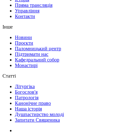
Пряма трансляція
Управління
Контакти
Інше
Новини
Проєкти
Паломницький центр
Підтримати нас
Кафедральний собор
Монастирі
Статті
Літургіка
Богослов'я
Патрологія
Канонічне право
Наша історія
Душпастирство молоді
Запитати Священика