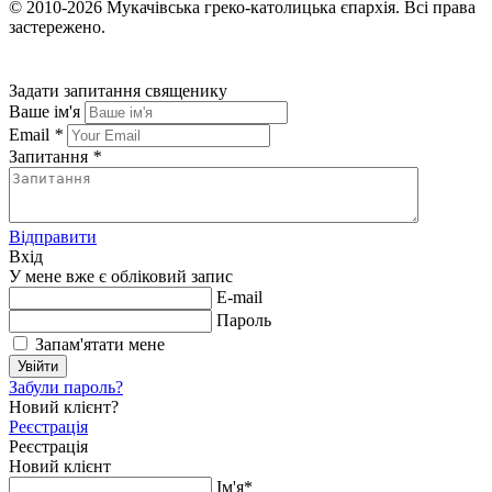
© 2010-2026
Мукачівська греко-католицька єпархія.
Всі права
застережено.
Задати запитання священику
Ваше ім'я
Email
*
Запитання
*
Відправити
Вхід
У мене вже є обліковий запис
E-mail
Пароль
Запам'ятати мене
Увійти
Забули пароль?
Новий клієнт?
Реєстрація
Реєстрація
Новий клієнт
Ім'я*