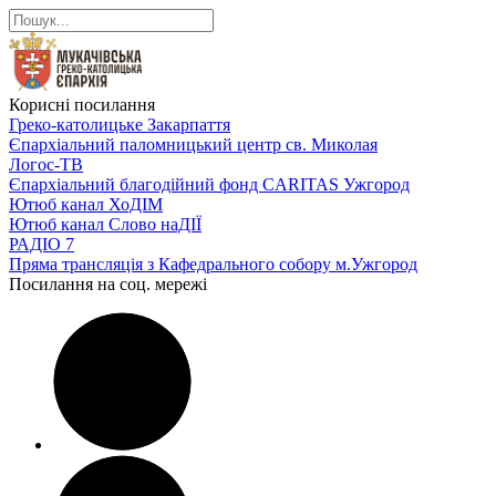
Корисні посилання
Греко-католицьке Закарпаття
Єпархіальний паломницький центр св. Миколая
Логос-ТВ
Єпархіальний благодійний фонд CARITAS Ужгород
Ютюб канал ХоДІМ
Ютюб канал Слово наДІЇ
РАДІО 7
Пряма трансляція з Кафедрального собору м.Ужгород
Посилання на соц. мережі