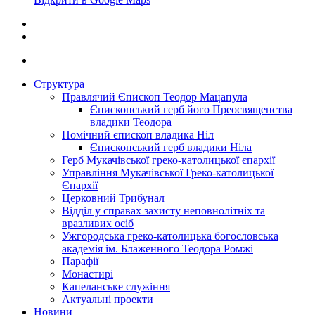
Структура
Правлячий Єпископ Теодор Мацапула
Єпископський герб його Преосвященства
владики Теодора
Помічний єпископ владика Ніл
Єпископський герб владики Ніла
Герб Мукачівської греко-католицької єпархії
Управління Мукачівської Греко-католицької
Єпархії
Церковний Трибунал
Відділ у справах захисту неповнолітніх та
вразливих осіб
Ужгородська греко-католицька богословська
академія ім. Блаженного Теодора Ромжі
Парафії
Монастирі
Капеланське служіння
Актуальні проекти
Новини