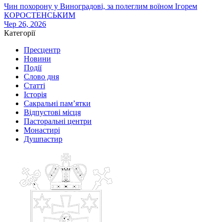
Чин похорону у Виноградові, за полеглим воїном Ігорем
КОРОСТЕНСЬКИМ
Чер 26, 2026
Категорії
Пресцентр
Новини
Події
Слово дня
Статті
Історія
Сакральні пам’ятки
Відпустові місця
Пасторальні центри
Монастирі
Душпастир