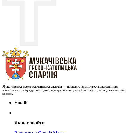
Мукачівська греко-католицька єпархія
— церковно-адміністративна одиниця
візантійського обряду, яка підпорядковується напряму Святому Престолу католицької
церкви.
Email:
Як нас знайти
Відкрити в Google Maps