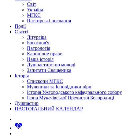
Світ
Україна
МГКЄ
Пастирські послання
Події
Статті
Літургіка
Богослов'я
Патрологія
Канонічне право
Наша історія
Душпастирство молоді
Запитати Священика
Історія
Єпископи МГКЄ
Мученики та Ісповідники віри
Історія Ужгородського кафедрального собору
Ікона Мукачівської Пречистої Богородиці
Душпастир
ПАСТОРАЛЬНИЙ КАЛЕНДАР