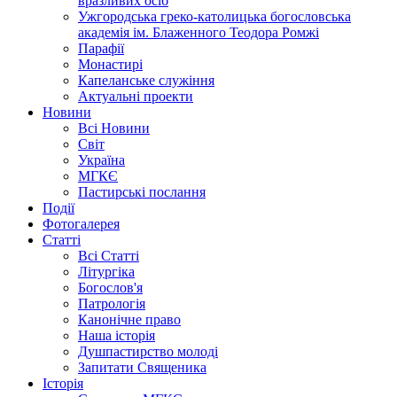
вразливих осіб
Ужгородська греко-католицька богословська
академія ім. Блаженного Теодора Ромжі
Парафії
Монастирі
Капеланське служіння
Актуальні проекти
Новини
Всі Новини
Світ
Україна
МГКЄ
Пастирські послання
Події
Фотогалерея
Статті
Всі Статті
Літургіка
Богослов'я
Патрологія
Канонічне право
Наша історія
Душпастирство молоді
Запитати Священика
Історія