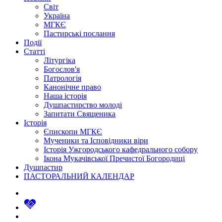
Світ
Україна
МГКЄ
Пастирські послання
Події
Статті
Літургіка
Богослов'я
Патрологія
Канонічне право
Наша історія
Душпастирство молоді
Запитати Священика
Історія
Єпископи МГКЄ
Мученики та Ісповідники віри
Історія Ужгородського кафедрального собору
Ікона Мукачівської Пречистої Богородиці
Душпастир
ПАСТОРАЛЬНИЙ КАЛЕНДАР