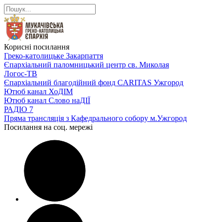
Корисні посилання
Греко-католицьке Закарпаття
Єпархіальний паломницький центр св. Миколая
Логос-ТВ
Єпархіальний благодійний фонд CARITAS Ужгород
Ютюб канал ХоДІМ
Ютюб канал Слово наДІЇ
РАДІО 7
Пряма трансляція з Кафедрального собору м.Ужгород
Посилання на соц. мережі