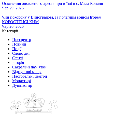
Освячення оновленого хреста при вʼїзді в с. Мала Копаня
Чер 29, 2026
Чин похорону у Виноградові, за полеглим воїном Ігорем
КОРОСТЕНСЬКИМ
Чер 26, 2026
Категорії
Пресцентр
Новини
Події
Слово дня
Статті
Історія
Сакральні пам’ятки
Відпустові місця
Пасторальні центри
Монастирі
Душпастир