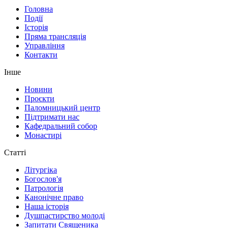
Головна
Події
Історія
Пряма трансляція
Управління
Контакти
Інше
Новини
Проєкти
Паломницький центр
Підтримати нас
Кафедральний собор
Монастирі
Статті
Літургіка
Богослов'я
Патрологія
Канонічне право
Наша історія
Душпастирство молоді
Запитати Священика