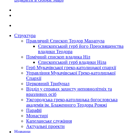
Структура
Правлячий Єпископ Теодор Мацапула
Єпископський герб його Преосвященства
владики Теодора
Помічний єпископ владика Ніл
Єпископський герб владики Ніла
Герб Мукачівської греко-католицької єпархії
Управління Мукачівської Греко-католицької
Єпархії
Церковний Трибунал
Відділ у справах захисту неповнолітніх та
вразливих осіб
Ужгородська греко-католицька богословська
академія ім. Блаженного Теодора Ромжі
Парафії
Монастирі
Капеланське служіння
Актуальні проекти
Новини