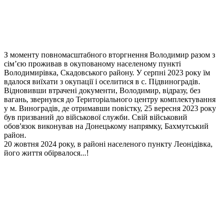
З моменту повномасштабного вторгнення Володимир разом з
сім’єю проживав в окупованому населеному пункті
Володимирівка, Скадовського району. У серпні 2023 року їм
вдалося виїхати з окупації і оселитися в с. Підвиноградів.
Відновивши втрачені документи, Володимир, відразу, без
вагань, звернувся до Територіального центру комплектування
у м. Виноградів, де отримавши повістку, 25 вересня 2023 року
був призваний до військової служби. Свій військовий
обов'язок виконував на Донецькому напрямку, Бахмутський
район.
20 жовтня 2024 року, в районі населеного пункту Леонідівка,
його життя обірвалося...!