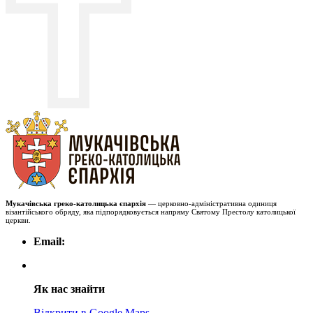
Мукачівська греко-католицька єпархія
— церковно-адміністративна одиниця
візантійського обряду, яка підпорядковується напряму Святому Престолу католицької
церкви.
Email:
Як нас знайти
Відкрити в Google Maps