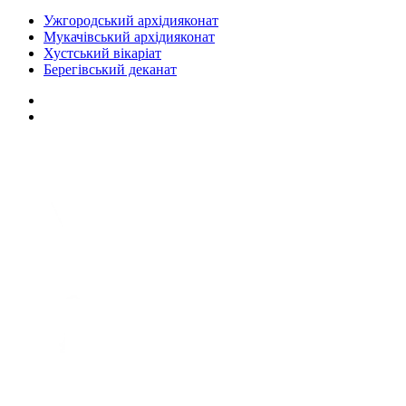
Ужгородський архідияконат
Мукачівський архідияконат
Хустський вікаріат
Берегівський деканат