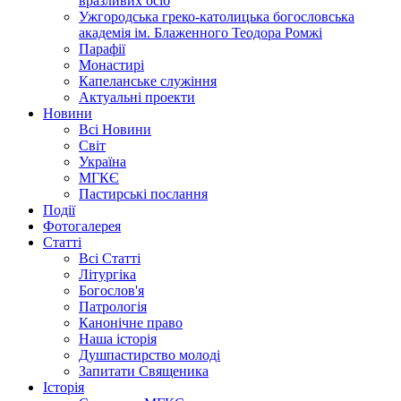
вразливих осіб
Ужгородська греко-католицька богословська
академія ім. Блаженного Теодора Ромжі
Парафії
Монастирі
Капеланське служіння
Актуальні проекти
Новини
Всі Новини
Світ
Україна
МГКЄ
Пастирські послання
Події
Фотогалерея
Статті
Всі Статті
Літургіка
Богослов'я
Патрологія
Канонічне право
Наша історія
Душпастирство молоді
Запитати Священика
Історія