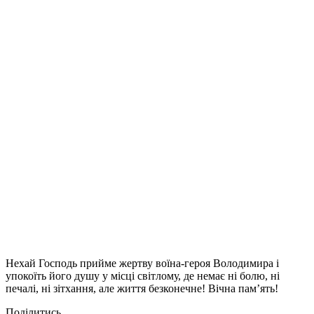
Нехай Господь прийме жертву воїна-героя Володимира і
упокоїть його душу у місці світлому, де немає ні болю, ні
печалі, ні зітхання, але життя безконечне! Вічна пам’ять!
Поділитись