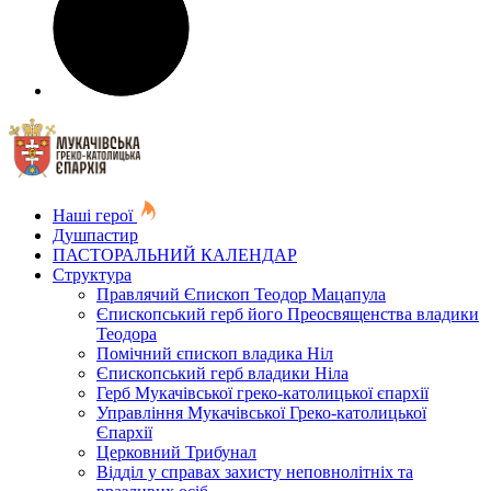
Наші герої
Душпастир
ПАСТОРАЛЬНИЙ КАЛЕНДАР
Структура
Правлячий Єпископ Теодор Мацапула
Єпископський герб його Преосвященства владики
Теодора
Помічний єпископ владика Ніл
Єпископський герб владики Ніла
Герб Мукачівської греко-католицької єпархії
Управління Мукачівської Греко-католицької
Єпархії
Церковний Трибунал
Відділ у справах захисту неповнолітніх та