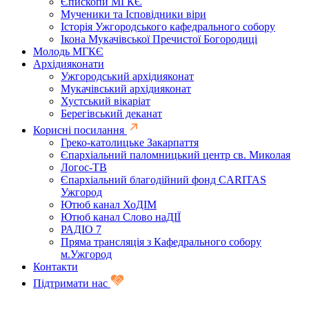
Єпископи МГКЄ
Мученики та Ісповідники віри
Історія Ужгородського кафедрального собору
Ікона Мукачівської Пречистої Богородиці
Молодь МГКЄ
Архідияконати
Ужгородський архідияконат
Мукачівський архідияконат
Хустський вікаріат
Берегівський деканат
Корисні посилання
Греко-католицьке Закарпаття
Єпархіальний паломницький центр св. Миколая
Логос-ТВ
Єпархіальний благодійний фонд CARITAS
Ужгород
Ютюб канал ХоДІМ
Ютюб канал Слово наДІЇ
РАДІО 7
Пряма трансляція з Кафедрального собору
м.Ужгород
Контакти
Підтримати нас