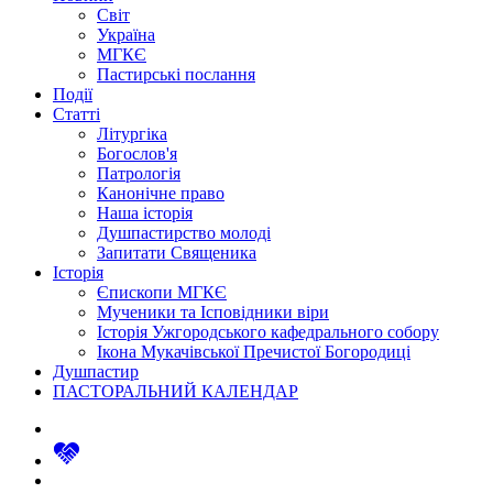
Світ
Україна
МГКЄ
Пастирські послання
Події
Статті
Літургіка
Богослов'я
Патрологія
Канонічне право
Наша історія
Душпастирство молоді
Запитати Священика
Історія
Єпископи МГКЄ
Мученики та Ісповідники віри
Історія Ужгородського кафедрального собору
Ікона Мукачівської Пречистої Богородиці
Душпастир
ПАСТОРАЛЬНИЙ КАЛЕНДАР