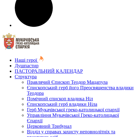
Наші герої
Душпастир
ПАСТОРАЛЬНИЙ КАЛЕНДАР
Структура
Правлячий Єпископ Теодор Мацапула
Єпископський герб його Преосвященства владики
Теодора
Помічний єпископ владика Ніл
Єпископський герб владики Ніла
Герб Мукачівської греко-католицької єпархії
Управління Мукачівської Греко-католицької
Єпархії
Церковний Трибунал
Відділ у справах захисту неповнолітніх та