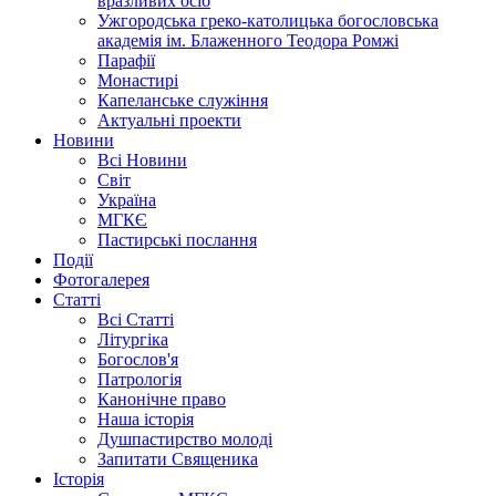
вразливих осіб
Ужгородська греко-католицька богословська
академія ім. Блаженного Теодора Ромжі
Парафії
Монастирі
Капеланське служіння
Актуальні проекти
Новини
Всі Новини
Світ
Україна
МГКЄ
Пастирські послання
Події
Фотогалерея
Статті
Всі Статті
Літургіка
Богослов'я
Патрологія
Канонічне право
Наша історія
Душпастирство молоді
Запитати Священика
Історія