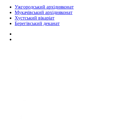
Ужгородський архідияконат
Мукачівський архідияконат
Хустський вікаріат
Берегівський деканат