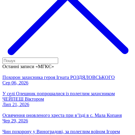
Останні записи «МГКЄ»
Похорон захисника героя Ігната РОЗДЯЛОВСЬКОГО
Сер 06, 2026
У селі Олешник попрощалися із полеглим захисником
ЧЕЙПЕШ Віктором
Лип 21, 2026
Освячення оновленого хреста при вʼїзді в с. Мала Копаня
Чер 29, 2026
Чин похорону у Виноградові, за полеглим воїном Ігорем