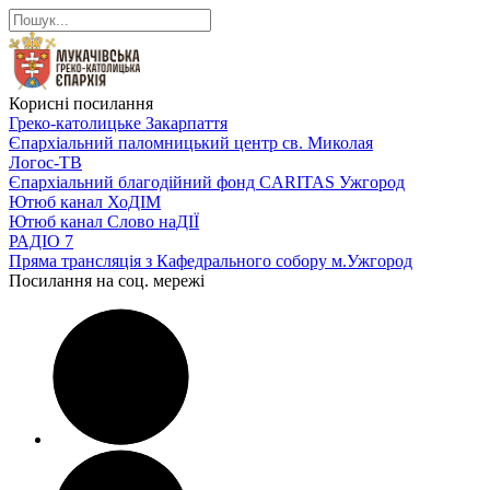
Корисні посилання
Греко-католицьке Закарпаття
Єпархіальний паломницький центр св. Миколая
Логос-ТВ
Єпархіальний благодійний фонд CARITAS Ужгород
Ютюб канал ХоДІМ
Ютюб канал Слово наДІЇ
РАДІО 7
Пряма трансляція з Кафедрального собору м.Ужгород
Посилання на соц. мережі