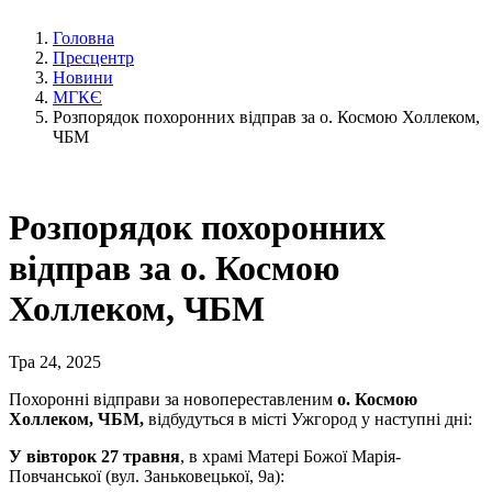
Головна
Пресцентр
Новини
МГКЄ
Розпорядок похоронних відправ за о. Космою Холлеком,
ЧБМ
Розпорядок похоронних
відправ за о. Космою
Холлеком, ЧБМ
Тра 24, 2025
Похоронні відправи за новопереставленим
о. Космою
Холлеком, ЧБМ,
відбудуться в місті Ужгород у наступні дні:
У вівторок 27 травня
, в храмі Матері Божої Марія-
Повчанської (вул. Заньковецької, 9а):