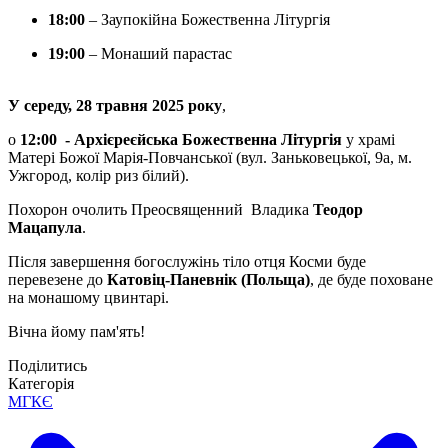
18:00
– Заупокійна Божественна Літургія
19:00
– Монаший парастас
У середу, 28 травня 2025 року
,
о
12:00 - Архієреєйська Божественна Літургія
у
храмі
Матері Божої Марія-Повчанської (вул. Заньковецької, 9а, м.
Ужгород, колір риз білий).
Похорон очолить Преосвященний
Владика
Теодор
Мацапула
.
Після завершення богослужінь тіло отця Косми буде
перевезене до
Катовіц-Паневнік (Польща)
, де буде поховане
на монашому цвинтарі.
Вічна йому пам'ять!
Поділитись
Категорія
МГКЄ