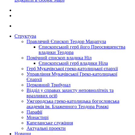
Структура
Правлячий Єпископ Теодор Мацапула
Єпископський герб його Преосвященства
владики Теодора
Помічний єпископ владика Ніл
Єпископський герб владики Ніла
Герб Мукачівської греко-католицької єпархії
Управління Мукачівської Греко-католицької
Єпархії
Церковний Трибунал
Відділ у справах захисту неповнолітніх та
вразливих осіб
Ужгородська греко-католицька богословська
академія ім. Блаженного Теодора Ромжі
Парафії
Монастирі
Капеланське служіння
Актуальні проекти
Новини