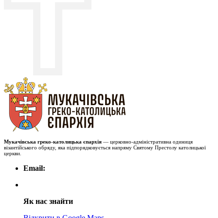
Мукачівська греко-католицька єпархія
— церковно-адміністративна одиниця
візантійського обряду, яка підпорядковується напряму Святому Престолу католицької
церкви.
Email:
Як нас знайти
Відкрити в Google Maps