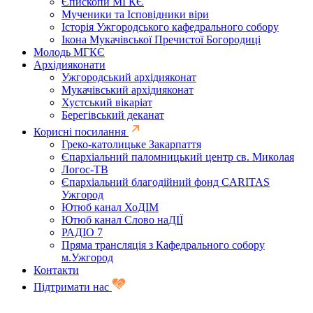
Єпископи МГКЄ
Мученики та Ісповідники віри
Історія Ужгородського кафедрального собору
Ікона Мукачівської Пречистої Богородиці
Молодь МГКЄ
Архідияконати
Ужгородський архідияконат
Мукачівський архідияконат
Хустський вікаріат
Берегівський деканат
Корисні посилання
Греко-католицьке Закарпаття
Єпархіальний паломницький центр св. Миколая
Логос-ТВ
Єпархіальний благодійний фонд CARITAS
Ужгород
Ютюб канал ХоДІМ
Ютюб канал Слово наДІЇ
РАДІО 7
Пряма трансляція з Кафедрального собору
м.Ужгород
Контакти
Підтримати нас