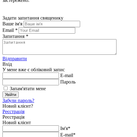
застережено.
Задати запитання священику
Ваше ім'я
Email
*
Запитання
*
Відправити
Вхід
У мене вже є обліковий запис
E-mail
Пароль
Запам'ятати мене
Увійти
Забули пароль?
Новий клієнт?
Реєстрація
Реєстрація
Новий клієнт
Ім'я*
E-mail*