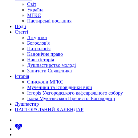
Світ
Україна
МГКЄ
Пастирські послання
Події
Статті
Літургіка
Богослов'я
Патрологія
Канонічне право
Наша історія
Душпастирство молоді
Запитати Священика
Історія
Єпископи МГКЄ
Мученики та Ісповідники віри
Історія Ужгородського кафедрального собору
Ікона Мукачівської Пречистої Богородиці
Душпастир
ПАСТОРАЛЬНИЙ КАЛЕНДАР