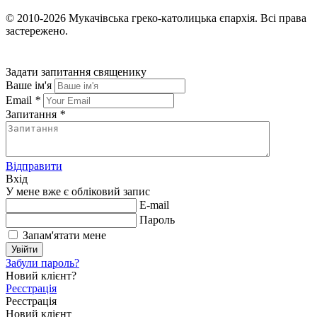
© 2010-2026
Мукачівська греко-католицька єпархія.
Всі права
застережено.
Задати запитання священику
Ваше ім'я
Email
*
Запитання
*
Відправити
Вхід
У мене вже є обліковий запис
E-mail
Пароль
Запам'ятати мене
Увійти
Забули пароль?
Новий клієнт?
Реєстрація
Реєстрація
Новий клієнт