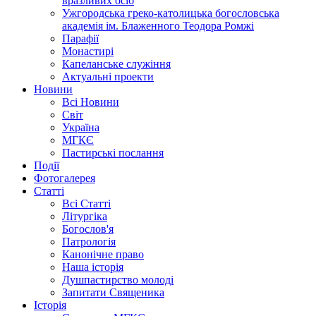
вразливих осіб
Ужгородська греко-католицька богословська
академія ім. Блаженного Теодора Ромжі
Парафії
Монастирі
Капеланське служіння
Актуальні проекти
Новини
Всі Новини
Світ
Україна
МГКЄ
Пастирські послання
Події
Фотогалерея
Статті
Всі Статті
Літургіка
Богослов'я
Патрологія
Канонічне право
Наша історія
Душпастирство молоді
Запитати Священика
Історія