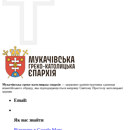
Мукачівська греко-католицька єпархія
— церковно-адміністративна одиниця
візантійського обряду, яка підпорядковується напряму Святому Престолу католицької
церкви.
Email:
Як нас знайти
Відкрити в Google Maps