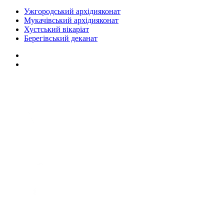
Ужгородський архідияконат
Мукачівський архідияконат
Хустський вікаріат
Берегівський деканат