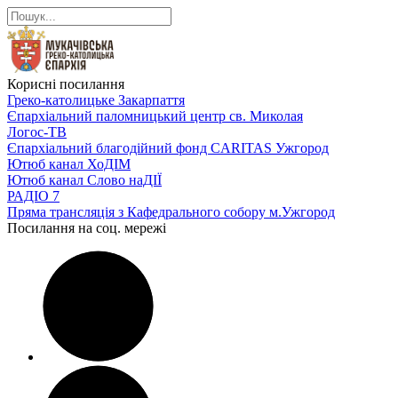
Корисні посилання
Греко-католицьке Закарпаття
Єпархіальний паломницький центр св. Миколая
Логос-ТВ
Єпархіальний благодійний фонд CARITAS Ужгород
Ютюб канал ХоДІМ
Ютюб канал Слово наДІЇ
РАДІО 7
Пряма трансляція з Кафедрального собору м.Ужгород
Посилання на соц. мережі