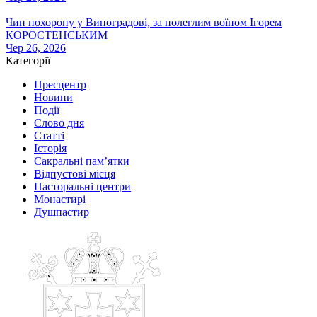
Чин похорону у Виноградові, за полеглим воїном Ігорем
КОРОСТЕНСЬКИМ
Чер 26, 2026
Категорії
Пресцентр
Новини
Події
Слово дня
Статті
Історія
Сакральні пам’ятки
Відпустові місця
Пасторальні центри
Монастирі
Душпастир