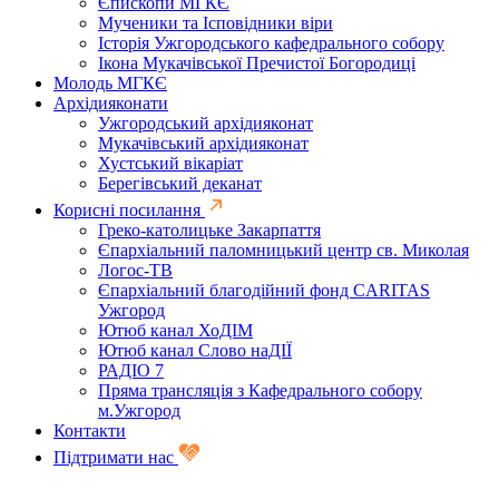
Єпископи МГКЄ
Мученики та Ісповідники віри
Історія Ужгородського кафедрального собору
Ікона Мукачівської Пречистої Богородиці
Молодь МГКЄ
Архідияконати
Ужгородський архідияконат
Мукачівський архідияконат
Хустський вікаріат
Берегівський деканат
Корисні посилання
Греко-католицьке Закарпаття
Єпархіальний паломницький центр св. Миколая
Логос-ТВ
Єпархіальний благодійний фонд CARITAS
Ужгород
Ютюб канал ХоДІМ
Ютюб канал Слово наДІЇ
РАДІО 7
Пряма трансляція з Кафедрального собору
м.Ужгород
Контакти
Підтримати нас