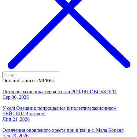
Останні записи «МГКЄ»
Похорон захисника героя Ігната РОЗДЯЛОВСЬКОГО
Сер 06, 2026
У селі Олешник попрощалися із полеглим захисником
ЧЕЙПЕШ Віктором
Лип 21, 2026
Освячення оновленого хреста при вʼїзді в с. Мала Копаня
Чер 29, 2026