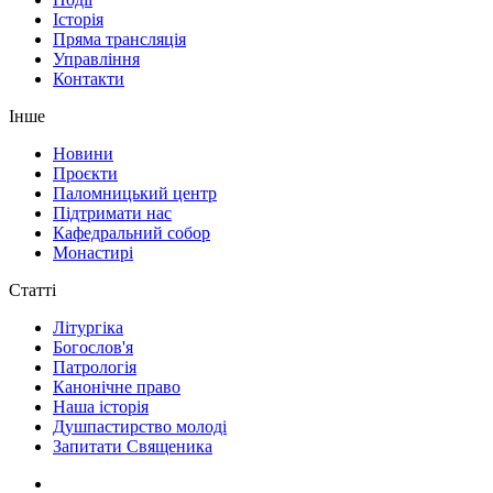
Історія
Пряма трансляція
Управління
Контакти
Інше
Новини
Проєкти
Паломницький центр
Підтримати нас
Кафедральний собор
Монастирі
Статті
Літургіка
Богослов'я
Патрологія
Канонічне право
Наша історія
Душпастирство молоді
Запитати Священика