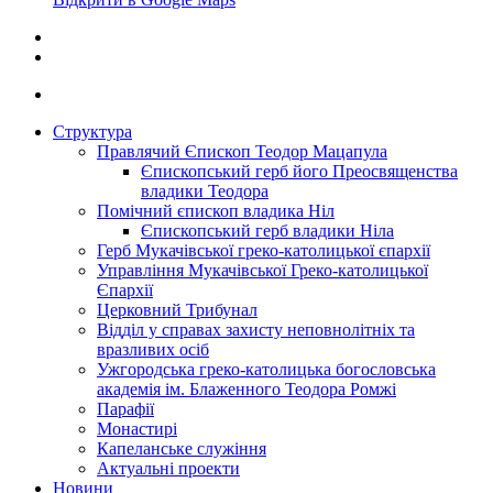
Структура
Правлячий Єпископ Теодор Мацапула
Єпископський герб його Преосвященства
владики Теодора
Помічний єпископ владика Ніл
Єпископський герб владики Ніла
Герб Мукачівської греко-католицької єпархії
Управління Мукачівської Греко-католицької
Єпархії
Церковний Трибунал
Відділ у справах захисту неповнолітніх та
вразливих осіб
Ужгородська греко-католицька богословська
академія ім. Блаженного Теодора Ромжі
Парафії
Монастирі
Капеланське служіння
Актуальні проекти
Новини