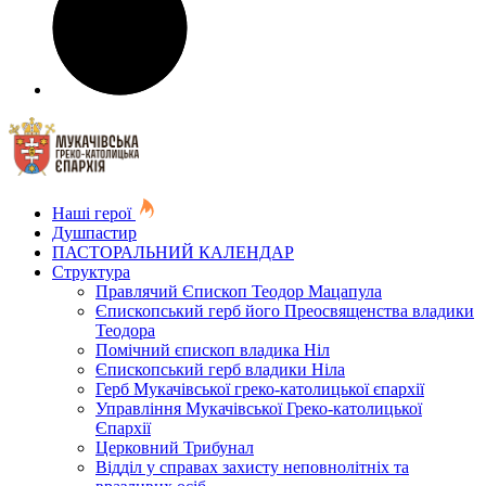
Наші герої
Душпастир
ПАСТОРАЛЬНИЙ КАЛЕНДАР
Структура
Правлячий Єпископ Теодор Мацапула
Єпископський герб його Преосвященства владики
Теодора
Помічний єпископ владика Ніл
Єпископський герб владики Ніла
Герб Мукачівської греко-католицької єпархії
Управління Мукачівської Греко-католицької
Єпархії
Церковний Трибунал
Відділ у справах захисту неповнолітніх та