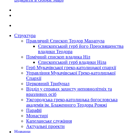
Структура
Правлячий Єпископ Теодор Мацапула
Єпископський герб його Преосвященства
владики Теодора
Помічний єпископ владика Ніл
Єпископський герб владики Ніла
Герб Мукачівської греко-католицької єпархії
Управління Мукачівської Греко-католицької
Єпархії
Церковний Трибунал
Відділ у справах захисту неповнолітніх та
вразливих осіб
Ужгородська греко-католицька богословська
академія ім. Блаженного Теодора Ромжі
Парафії
Монастирі
Капеланське служіння
Актуальні проекти
Новини