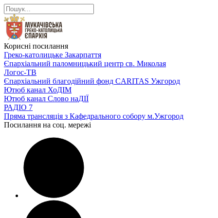
Корисні посилання
Греко-католицьке Закарпаття
Єпархіальний паломницький центр св. Миколая
Логос-ТВ
Єпархіальний благодійний фонд CARITAS Ужгород
Ютюб канал ХоДІМ
Ютюб канал Слово наДІЇ
РАДІО 7
Пряма трансляція з Кафедрального собору м.Ужгород
Посилання на соц. мережі