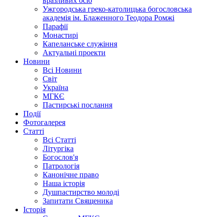
вразливих осіб
Ужгородська греко-католицька богословська
академія ім. Блаженного Теодора Ромжі
Парафії
Монастирі
Капеланське служіння
Актуальні проекти
Новини
Всі Новини
Світ
Україна
МГКЄ
Пастирські послання
Події
Фотогалерея
Статті
Всі Статті
Літургіка
Богослов'я
Патрологія
Канонічне право
Наша історія
Душпастирство молоді
Запитати Священика
Історія