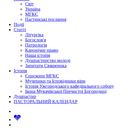
Світ
Україна
МГКЄ
Пастирські послання
Події
Статті
Літургіка
Богослов'я
Патрологія
Канонічне право
Наша історія
Душпастирство молоді
Запитати Священика
Історія
Єпископи МГКЄ
Мученики та Ісповідники віри
Історія Ужгородського кафедрального собору
Ікона Мукачівської Пречистої Богородиці
Душпастир
ПАСТОРАЛЬНИЙ КАЛЕНДАР