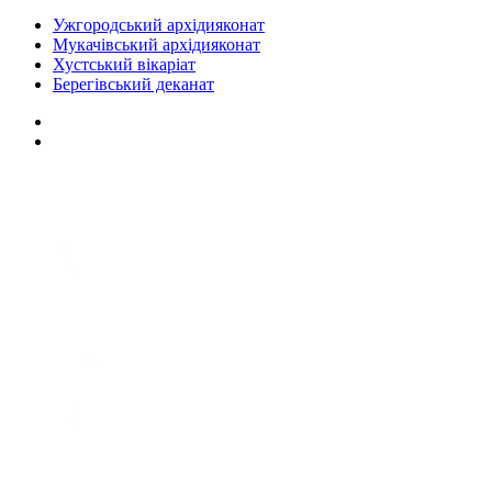
Ужгородський архідияконат
Мукачівський архідияконат
Хустський вікаріат
Берегівський деканат