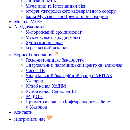
Єпископи МГКЄ
Мученики та Ісповідники віри
Історія Ужгородського кафедрального собору
Ікона Мукачівської Пречистої Богородиці
Молодь МГКЄ
Архідияконати
Ужгородський архідияконат
Мукачівський архідияконат
Хустський вікаріат
Берегівський деканат
Корисні посилання
Греко-католицьке Закарпаття
Єпархіальний паломницький центр св. Миколая
Логос-ТВ
Єпархіальний благодійний фонд CARITAS
Ужгород
Ютюб канал ХоДІМ
Ютюб канал Слово наДІЇ
РАДІО 7
Пряма трансляція з Кафедрального собору
м.Ужгород
Контакти
Підтримати нас