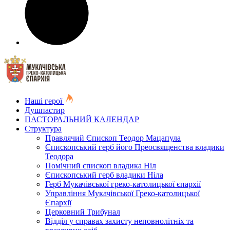
Наші герої
Душпастир
ПАСТОРАЛЬНИЙ КАЛЕНДАР
Структура
Правлячий Єпископ Теодор Мацапула
Єпископський герб його Преосвященства владики
Теодора
Помічний єпископ владика Ніл
Єпископський герб владики Ніла
Герб Мукачівської греко-католицької єпархії
Управління Мукачівської Греко-католицької
Єпархії
Церковний Трибунал
Відділ у справах захисту неповнолітніх та