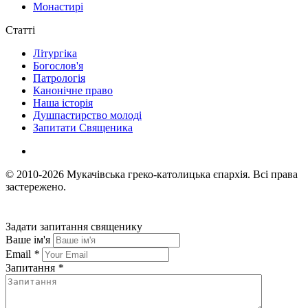
Монастирі
Статті
Літургіка
Богослов'я
Патрологія
Канонічне право
Наша історія
Душпастирство молоді
Запитати Священика
© 2010-2026
Мукачівська греко-католицька єпархія.
Всі права
застережено.
Задати запитання священику
Ваше ім'я
Email
*
Запитання
*