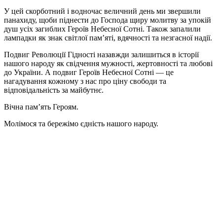
У цей скорботний і водночас величний день ми звершили
панахиду, щоби піднести до Господа щиру молитву за упокій
душ усіх загиблих Героїв Небесної Сотні. Також запалили
лампадки як знак світлої пам’яті, вдячності та незгасної надії.
Подвиг Революції Гідності назавжди залишиться в історії
нашого народу як свідчення мужності, жертовності та любові
до України. А подвиг Героїв Небесної Сотні — це
нагадування кожному з нас про ціну свободи та
відповідальність за майбутнє.
Вічна пам’ять Героям.
Молімося та бережімо єдність нашого народу.