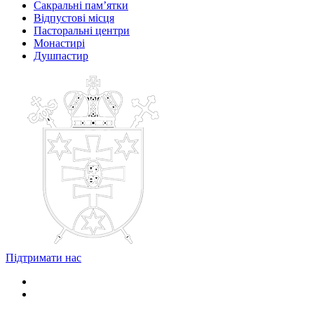
Сакральні пам’ятки
Відпустові місця
Пасторальні центри
Монастирі
Душпастир
Підтримати нас