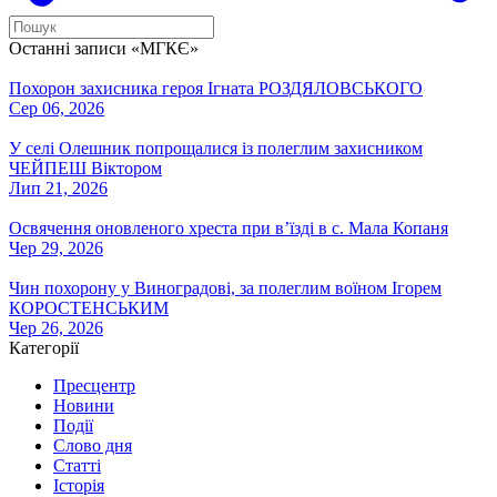
Останні записи «МГКЄ»
Похорон захисника героя Ігната РОЗДЯЛОВСЬКОГО
Сер 06, 2026
У селі Олешник попрощалися із полеглим захисником
ЧЕЙПЕШ Віктором
Лип 21, 2026
Освячення оновленого хреста при вʼїзді в с. Мала Копаня
Чер 29, 2026
Чин похорону у Виноградові, за полеглим воїном Ігорем
КОРОСТЕНСЬКИМ
Чер 26, 2026
Категорії
Пресцентр
Новини
Події
Слово дня
Статті
Історія