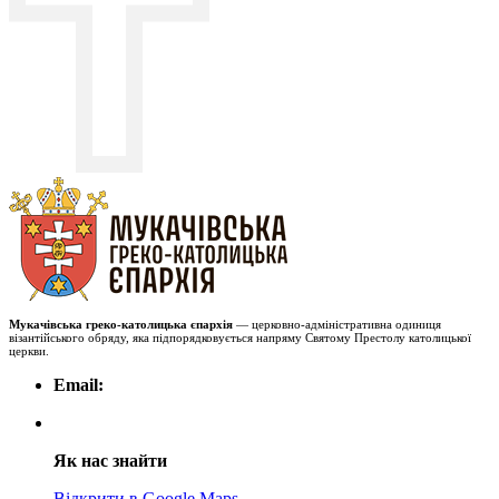
Мукачівська греко-католицька єпархія
— церковно-адміністративна одиниця
візантійського обряду, яка підпорядковується напряму Святому Престолу католицької
церкви.
Email:
Як нас знайти
Відкрити в Google Maps