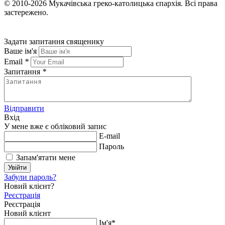
© 2010-2026
Мукачівська греко-католицька єпархія.
Всі права
застережено.
Задати запитання священику
Ваше ім'я
Email
*
Запитання
*
Відправити
Вхід
У мене вже є обліковий запис
E-mail
Пароль
Запам'ятати мене
Увійти
Забули пароль?
Новий клієнт?
Реєстрація
Реєстрація
Новий клієнт
Ім'я*