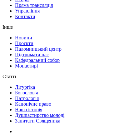
Пряма трансляція
Управління
Контакти
Інше
Новини
Проєкти
Паломницький центр
Підтримати нас
Кафедральний собор
Монастирі
Статті
Літургіка
Богослов'я
Патрологія
Канонічне право
Наша історія
Душпастирство молоді
Запитати Священика