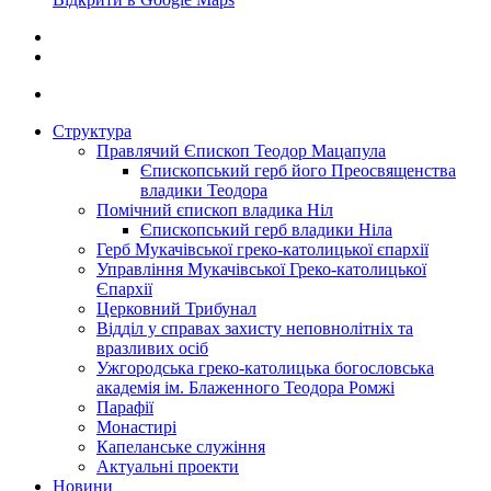
Структура
Правлячий Єпископ Теодор Мацапула
Єпископський герб його Преосвященства
владики Теодора
Помічний єпископ владика Ніл
Єпископський герб владики Ніла
Герб Мукачівської греко-католицької єпархії
Управління Мукачівської Греко-католицької
Єпархії
Церковний Трибунал
Відділ у справах захисту неповнолітніх та
вразливих осіб
Ужгородська греко-католицька богословська
академія ім. Блаженного Теодора Ромжі
Парафії
Монастирі
Капеланське служіння
Актуальні проекти
Новини