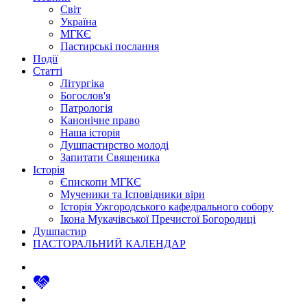
Світ
Україна
МГКЄ
Пастирські послання
Події
Статті
Літургіка
Богослов'я
Патрологія
Канонічне право
Наша історія
Душпастирство молоді
Запитати Священика
Історія
Єпископи МГКЄ
Мученики та Ісповідники віри
Історія Ужгородського кафедрального собору
Ікона Мукачівської Пречистої Богородиці
Душпастир
ПАСТОРАЛЬНИЙ КАЛЕНДАР