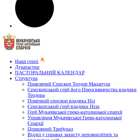
Наші герої
Душпастир
ПАСТОРАЛЬНИЙ КАЛЕНДАР
Структура
Правлячий Єпископ Теодор Мацапула
Єпископський герб його Преосвященства владики
Теодора
Помічний єпископ владика Ніл
Єпископський герб владики Ніла
Герб Мукачівської греко-католицької єпархії
Управління Мукачівської Греко-католицької
Єпархії
Церковний Трибунал
Відділ у справах захисту неповнолітніх та