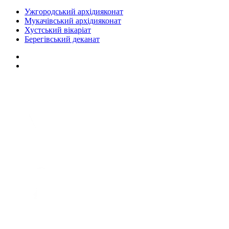
Ужгородський архідияконат
Мукачівський архідияконат
Хустський вікаріат
Берегівський деканат