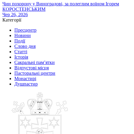
Чин похорону у Виноградові, за полеглим воїном Ігорем
КОРОСТЕНСЬКИМ
Чер 26, 2026
Категорії
Пресцентр
Новини
Події
Слово дня
Статті
Історія
Сакральні пам’ятки
Відпустові місця
Пасторальні центри
Монастирі
Душпастир