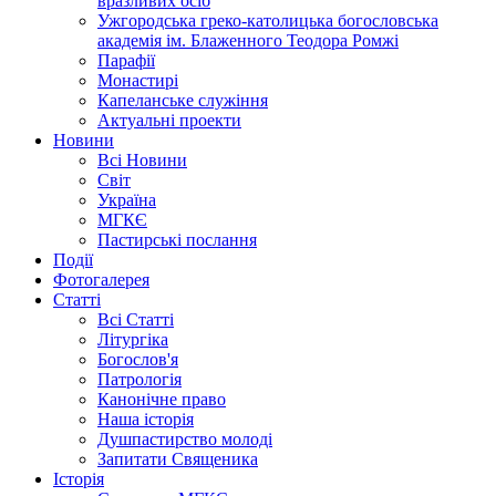
вразливих осіб
Ужгородська греко-католицька богословська
академія ім. Блаженного Теодора Ромжі
Парафії
Монастирі
Капеланське служіння
Актуальні проекти
Новини
Всі Новини
Світ
Україна
МГКЄ
Пастирські послання
Події
Фотогалерея
Статті
Всі Статті
Літургіка
Богослов'я
Патрологія
Канонічне право
Наша історія
Душпастирство молоді
Запитати Священика
Історія