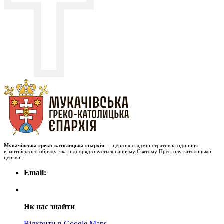
Мукачівська греко-католицька єпархія
— церковно-адміністративна одиниця
візантійського обряду, яка підпорядковується напряму Святому Престолу католицької
церкви.
Email:
Як нас знайти
Відкрити в Google Maps