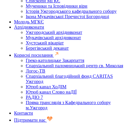
Єпископи МГКЄ
Мученики та Ісповідники віри
Історія Ужгородського кафедрального собору
Ікона Мукачівської Пречистої Богородиці
Молодь МГКЄ
Архідияконати
Ужгородський архідияконат
Мукачівський архідияконат
Хустський вікаріат
Берегівський деканат
Корисні посилання
Греко-католицьке Закарпаття
Єпархіальний паломницький центр св. Миколая
Логос-ТВ
Єпархіальний благодійний фонд CARITAS
Ужгород
Ютюб канал ХоДІМ
Ютюб канал Слово наДІЇ
РАДІО 7
Пряма трансляція з Кафедрального собору
м.Ужгород
Контакти
Підтримати нас