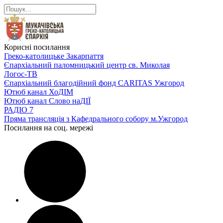
Корисні посилання
Греко-католицьке Закарпаття
Єпархіальний паломницький центр св. Миколая
Логос-ТВ
Єпархіальний благодійний фонд CARITAS Ужгород
Ютюб канал ХоДІМ
Ютюб канал Слово наДІЇ
РАДІО 7
Пряма трансляція з Кафедрального собору м.Ужгород
Посилання на соц. мережі