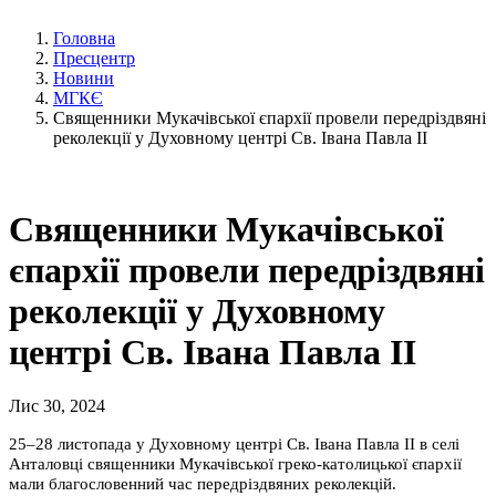
Головна
Пресцентр
Новини
МГКЄ
Священники Мукачівської єпархії провели передріздвяні
реколекції у Духовному центрі Св. Івана Павла ІІ
Священники Мукачівської
єпархії провели передріздвяні
реколекції у Духовному
центрі Св. Івана Павла ІІ
Лис 30, 2024
25–28 листопада у Духовному центрі Св. Івана Павла ІІ в селі
Анталовці священники Мукачівської греко-католицької єпархії
мали благословенний час передріздвяних реколекцій.