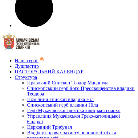
Наші герої
Душпастир
ПАСТОРАЛЬНИЙ КАЛЕНДАР
Структура
Правлячий Єпископ Теодор Мацапула
Єпископський герб його Преосвященства владики
Теодора
Помічний єпископ владика Ніл
Єпископський герб владики Ніла
Герб Мукачівської греко-католицької єпархії
Управління Мукачівської Греко-католицької
Єпархії
Церковний Трибунал
Відділ у справах захисту неповнолітніх та