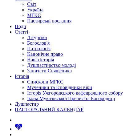
Світ
Україна
МГКЄ
Пастирські послання
Події
Статті
Літургіка
Богослов'я
Патрологія
Канонічне право
Наша історія
Душпастирство молоді
Запитати Священика
Історія
Єпископи МГКЄ
Мученики та Ісповідники віри
Історія Ужгородського кафедрального собору
Ікона Мукачівської Пречистої Богородиці
Душпастир
ПАСТОРАЛЬНИЙ КАЛЕНДАР