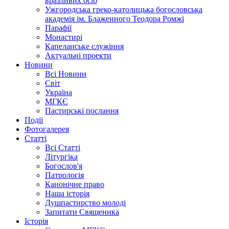
вразливих осіб
Ужгородська греко-католицька богословська
академія ім. Блаженного Теодора Ромжі
Парафії
Монастирі
Капеланське служіння
Актуальні проекти
Новини
Всі Новини
Світ
Україна
МГКЄ
Пастирські послання
Події
Фотогалерея
Статті
Всі Статті
Літургіка
Богослов'я
Патрологія
Канонічне право
Наша історія
Душпастирство молоді
Запитати Священика
Історія