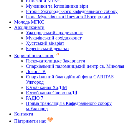
Єпископи МГКЄ
Мученики та Ісповідники віри
Історія Ужгородського кафедрального собору
Ікона Мукачівської Пречистої Богородиці
Молодь МГКЄ
Архідияконати
Ужгородський архідияконат
Мукачівський архідияконат
Хустський вікаріат
Берегівський деканат
Корисні посилання
Греко-католицьке Закарпаття
Єпархіальний паломницький центр св. Миколая
Логос-ТВ
Єпархіальний благодійний фонд CARITAS
Ужгород
Ютюб канал ХоДІМ
Ютюб канал Слово наДІЇ
РАДІО 7
Пряма трансляція з Кафедрального собору
м.Ужгород
Контакти
Підтримати нас