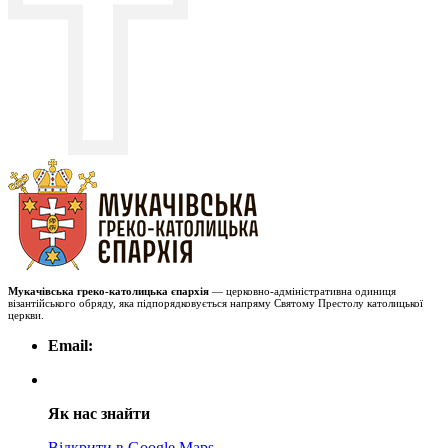
Мукачівська греко-католицька єпархія
— церковно-адміністративна одиниця
візантійського обряду, яка підпорядковується напряму Святому Престолу католицької
церкви.
Email:
Як нас знайти
Відкрити в Google Maps