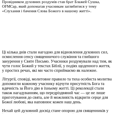
Провідником духовних роздумів став брат Блажей Сушка,
OFMCap, який допомагав учасникам заглибитися у тему
«Слухання і бачення Слова Божого в нашому житті».
Ці кілька днів стали нагодою для відновлення духовних сил,
осмислення сенсу священничого служіння та глибшого
занурення у Святе Письмо. Учасники роздумували над тим, як
чути голос Божий у текстах Біблії, у подіях щоденного життя,
у простих речах, які ми часто сприймаємо як належне.
Літургії, сповіді, молитовне правило та тиха особиста молитва
допомогли кожному учаснику відчути присутність Бога та
вдячність за Його дію в їхньому житті. Ці реколекції стали
також нагадуванням, що передріздвяний час — це не лише
приготування до свята, але й можливість відкрити серце для
Божої любові, яка наповнює кожен наш день.
Нехай цей духовний досвід стане опорою для священників у