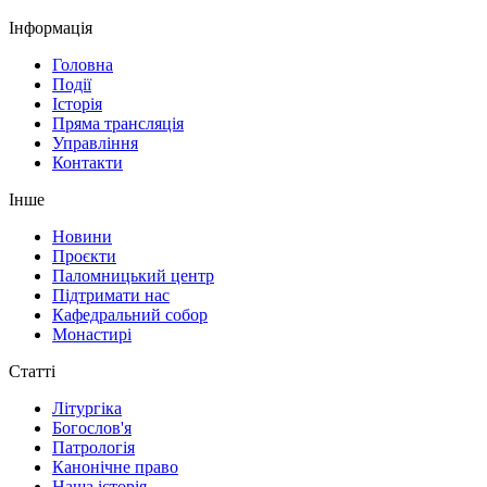
Інформація
Головна
Події
Історія
Пряма трансляція
Управління
Контакти
Інше
Новини
Проєкти
Паломницький центр
Підтримати нас
Кафедральний собор
Монастирі
Статті
Літургіка
Богослов'я
Патрологія
Канонічне право
Наша історія