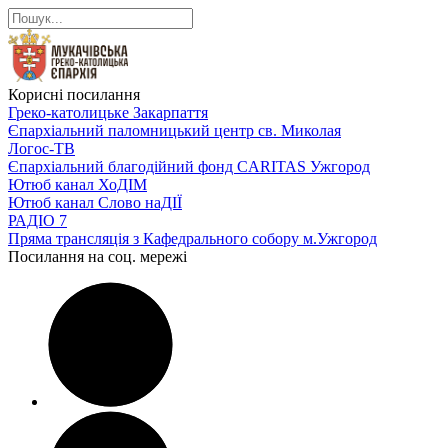
Корисні посилання
Греко-католицьке Закарпаття
Єпархіальний паломницький центр св. Миколая
Логос-ТВ
Єпархіальний благодійний фонд CARITAS Ужгород
Ютюб канал ХоДІМ
Ютюб канал Слово наДІЇ
РАДІО 7
Пряма трансляція з Кафедрального собору м.Ужгород
Посилання на соц. мережі