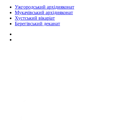
Ужгородський архідияконат
Мукачівський архідияконат
Хустський вікаріат
Берегівський деканат