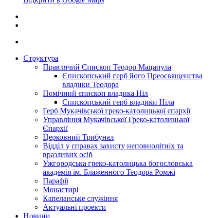
Структура
Правлячий Єпископ Теодор Мацапула
Єпископський герб його Преосвященства
владики Теодора
Помічний єпископ владика Ніл
Єпископський герб владики Ніла
Герб Мукачівської греко-католицької єпархії
Управління Мукачівської Греко-католицької
Єпархії
Церковний Трибунал
Відділ у справах захисту неповнолітніх та
вразливих осіб
Ужгородська греко-католицька богословська
академія ім. Блаженного Теодора Ромжі
Парафії
Монастирі
Капеланське служіння
Актуальні проекти
Новини