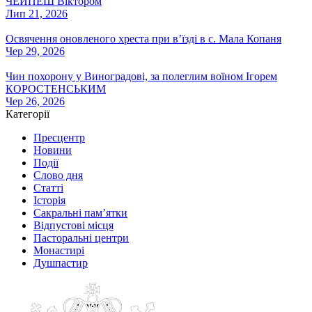
ЧЕЙПЕШ Віктором
Лип 21, 2026
Освячення оновленого хреста при вʼїзді в с. Мала Копаня
Чер 29, 2026
Чин похорону у Виноградові, за полеглим воїном Ігорем
КОРОСТЕНСЬКИМ
Чер 26, 2026
Категорії
Пресцентр
Новини
Події
Слово дня
Статті
Історія
Сакральні пам’ятки
Відпустові місця
Пасторальні центри
Монастирі
Душпастир