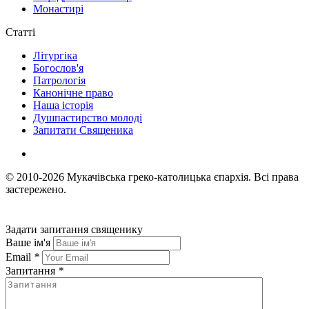
Монастирі
Статті
Літургіка
Богослов'я
Патрологія
Канонічне право
Наша історія
Душпастирство молоді
Запитати Священика
© 2010-2026
Мукачівська греко-католицька єпархія.
Всі права
застережено.
Задати запитання священику
Ваше ім'я
Email
*
Запитання
*