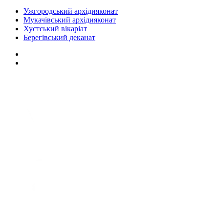
Ужгородський архідияконат
Мукачівський архідияконат
Хустський вікаріат
Берегівський деканат