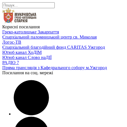
Корисні посилання
Греко-католицьке Закарпаття
Єпархіальний паломницький центр св. Миколая
Логос-ТВ
Єпархіальний благодійний фонд CARITAS Ужгород
Ютюб канал ХоДІМ
Ютюб канал Слово наДІЇ
РАДІО 7
Пряма трансляція з Кафедрального собору м.Ужгород
Посилання на соц. мережі