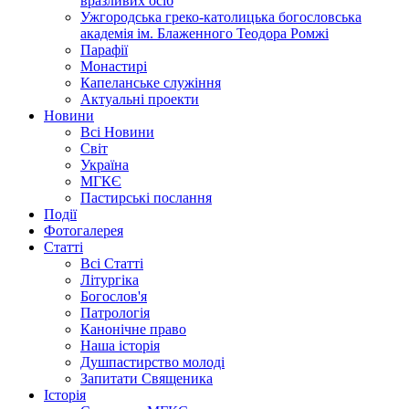
вразливих осіб
Ужгородська греко-католицька богословська
академія ім. Блаженного Теодора Ромжі
Парафії
Монастирі
Капеланське служіння
Актуальні проекти
Новини
Всі Новини
Світ
Україна
МГКЄ
Пастирські послання
Події
Фотогалерея
Статті
Всі Статті
Літургіка
Богослов'я
Патрологія
Канонічне право
Наша історія
Душпастирство молоді
Запитати Священика
Історія