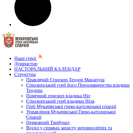
Наші герої
Душпастир
ПАСТОРАЛЬНИЙ КАЛЕНДАР
Структура
Правлячий Єпископ Теодор Мацапула
Єпископський герб його Преосвященства владики
Теодора
Помічний єпископ владика Ніл
Єпископський герб владики Ніла
Герб Мукачівської греко-католицької єпархії
Управління Мукачівської Греко-католицької
Єпархії
Церковний Трибунал
Відділ у справах захисту неповнолітніх та