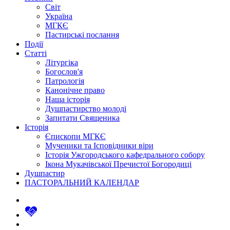
Світ
Україна
МГКЄ
Пастирські послання
Події
Статті
Літургіка
Богослов'я
Патрологія
Канонічне право
Наша історія
Душпастирство молоді
Запитати Священика
Історія
Єпископи МГКЄ
Мученики та Ісповідники віри
Історія Ужгородського кафедрального собору
Ікона Мукачівської Пречистої Богородиці
Душпастир
ПАСТОРАЛЬНИЙ КАЛЕНДАР