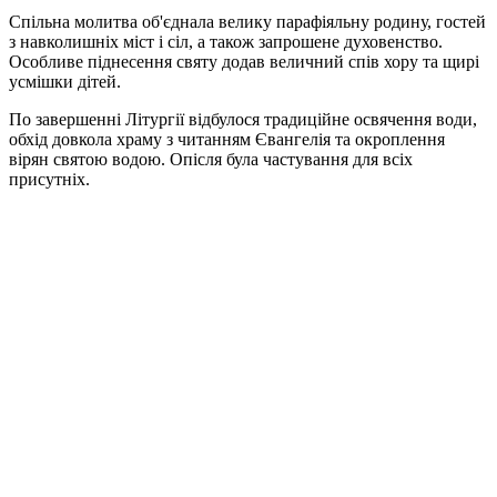
Спільна молитва об'єднала велику парафіяльну родину, гостей
з навколишніх міст і сіл, а також запрошене духовенство.
Особливе піднесення святу додав величний спів хору та щирі
усмішки дітей.
По завершенні Літургії відбулося традиційне освячення води,
обхід довкола храму з читанням Євангелія та окроплення
вірян святою водою. Опісля була частування для всіх
присутніх.