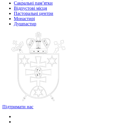
Сакральні пам’ятки
Відпустові місця
Пасторальні центри
Монастирі
Душпастир
Підтримати нас