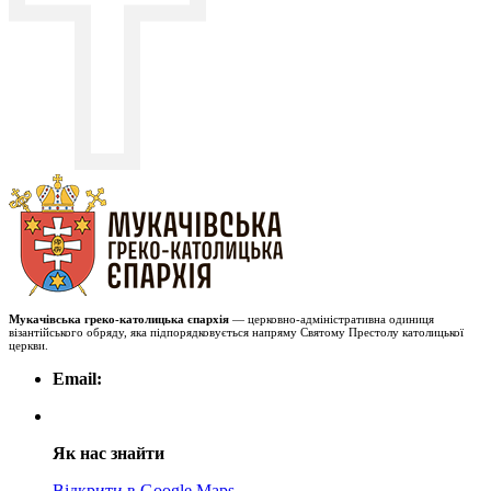
Мукачівська греко-католицька єпархія
— церковно-адміністративна одиниця
візантійського обряду, яка підпорядковується напряму Святому Престолу католицької
церкви.
Email:
Як нас знайти
Відкрити в Google Maps