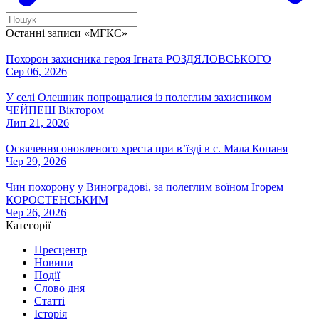
Останні записи «МГКЄ»
Похорон захисника героя Ігната РОЗДЯЛОВСЬКОГО
Сер 06, 2026
У селі Олешник попрощалися із полеглим захисником
ЧЕЙПЕШ Віктором
Лип 21, 2026
Освячення оновленого хреста при вʼїзді в с. Мала Копаня
Чер 29, 2026
Чин похорону у Виноградові, за полеглим воїном Ігорем
КОРОСТЕНСЬКИМ
Чер 26, 2026
Категорії
Пресцентр
Новини
Події
Слово дня
Статті
Історія