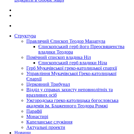
Структура
Правлячий Єпископ Теодор Мацапула
Єпископський герб його Преосвященства
владики Теодора
Помічний єпископ владика Ніл
Єпископський герб владики Ніла
Герб Мукачівської греко-католицької єпархії
Управління Мукачівської Греко-католицької
Єпархії
Церковний Трибунал
Відділ у справах захисту неповнолітніх та
вразливих осіб
Ужгородська греко-католицька богословська
академія ім. Блаженного Теодора Ромжі
Парафії
Монастирі
Капеланське служіння
Актуальні проекти
Новини