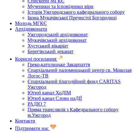
Єпископи МГКЄ
Мученики та Ісповідники віри
Історія Ужгородського кафедрального собору
Ікона Мукачівської Пречистої Богородиці
Молодь МГКЄ
Архідияконати
Ужгородський архідияконат
Мукачівський архідияконат
Хустський вікаріат
Берегівський деканат
Корисні посилання
Греко-католицьке Закарпаття
Єпархіальний паломницький центр св. Миколая
Логос-ТВ
Єпархіальний благодійний фонд CARITAS
Ужгород
Ютюб канал ХоДІМ
Ютюб канал Слово наДІЇ
РАДІО 7
Пряма трансляція з Кафедрального собору
м.Ужгород
Контакти
Підтримати нас