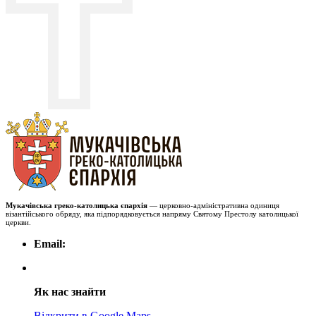
Мукачівська греко-католицька єпархія
— церковно-адміністративна одиниця
візантійського обряду, яка підпорядковується напряму Святому Престолу католицької
церкви.
Email:
Як нас знайти
Відкрити в Google Maps