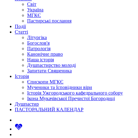
Світ
Україна
МГКЄ
Пастирські послання
Події
Статті
Літургіка
Богослов'я
Патрологія
Канонічне право
Наша історія
Душпастирство молоді
Запитати Священика
Історія
Єпископи МГКЄ
Мученики та Ісповідники віри
Історія Ужгородського кафедрального собору
Ікона Мукачівської Пречистої Богородиці
Душпастир
ПАСТОРАЛЬНИЙ КАЛЕНДАР