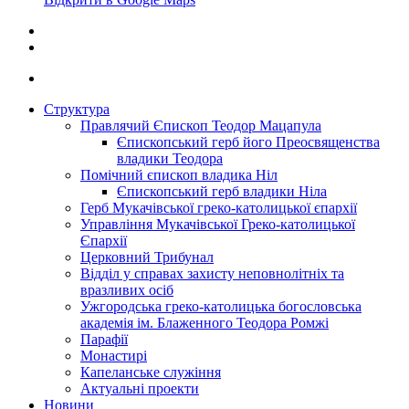
Структура
Правлячий Єпископ Теодор Мацапула
Єпископський герб його Преосвященства
владики Теодора
Помічний єпископ владика Ніл
Єпископський герб владики Ніла
Герб Мукачівської греко-католицької єпархії
Управління Мукачівської Греко-католицької
Єпархії
Церковний Трибунал
Відділ у справах захисту неповнолітніх та
вразливих осіб
Ужгородська греко-католицька богословська
академія ім. Блаженного Теодора Ромжі
Парафії
Монастирі
Капеланське служіння
Актуальні проекти
Новини