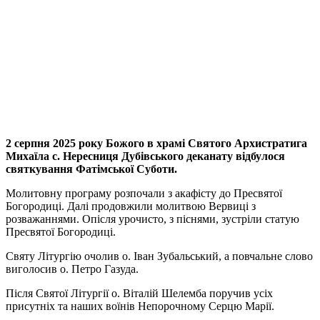
2 серпня 2025 року Божого в храмі Святого Архистратига
Михаїла с. Нересниця Дубівського деканату відбулося
святкування Фатімської Суботи.
Молитовну програму розпочали з акафісту до Пресвятої
Богородиці. Далі продовжили молитвою Вервиці з
розважаннями. Опісля урочисто, з піснями, зустріли статую
Пресвятої Богородиці.
Святу Літургію очолив о. Іван Зубальський, а повчальне слово
виголосив о. Петро Газуда.
Після Святої Літургії о. Віталій Шелемба поручив усіх
присутніх та наших воїнів Непорочному Серцю Марії.