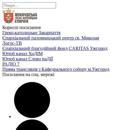
Корисні посилання
Греко-католицьке Закарпаття
Єпархіальний паломницький центр св. Миколая
Логос-ТВ
Єпархіальний благодійний фонд CARITAS Ужгород
Ютюб канал ХоДІМ
Ютюб канал Слово наДІЇ
РАДІО 7
Пряма трансляція з Кафедрального собору м.Ужгород
Посилання на соц. мережі