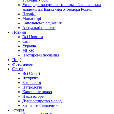
вразливих осіб
Ужгородська греко-католицька богословська
академія ім. Блаженного Теодора Ромжі
Парафії
Монастирі
Капеланське служіння
Актуальні проекти
Новини
Всі Новини
Світ
Україна
МГКЄ
Пастирські послання
Події
Фотогалерея
Статті
Всі Статті
Літургіка
Богослов'я
Патрологія
Канонічне право
Наша історія
Душпастирство молоді
Запитати Священика
Історія