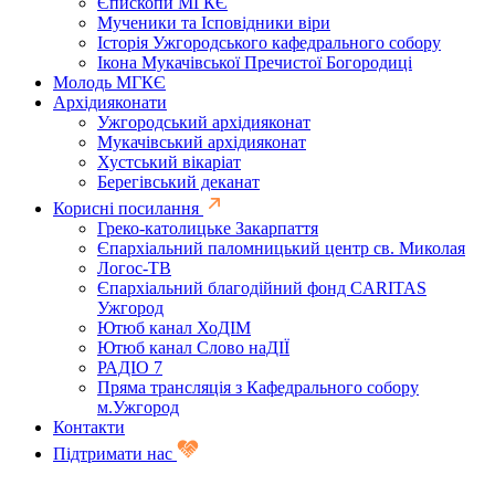
Єпископи МГКЄ
Мученики та Ісповідники віри
Історія Ужгородського кафедрального собору
Ікона Мукачівської Пречистої Богородиці
Молодь МГКЄ
Архідияконати
Ужгородський архідияконат
Мукачівський архідияконат
Хустський вікаріат
Берегівський деканат
Корисні посилання
Греко-католицьке Закарпаття
Єпархіальний паломницький центр св. Миколая
Логос-ТВ
Єпархіальний благодійний фонд CARITAS
Ужгород
Ютюб канал ХоДІМ
Ютюб канал Слово наДІЇ
РАДІО 7
Пряма трансляція з Кафедрального собору
м.Ужгород
Контакти
Підтримати нас