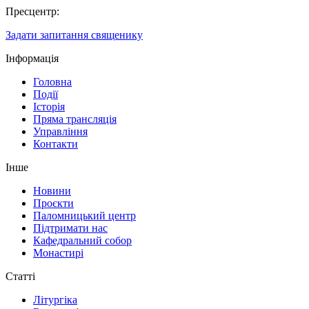
Пресцентр:
Задати запитання священику
Інформація
Головна
Події
Історія
Пряма трансляція
Управління
Контакти
Інше
Новини
Проєкти
Паломницький центр
Підтримати нас
Кафедральний собор
Монастирі
Статті
Літургіка