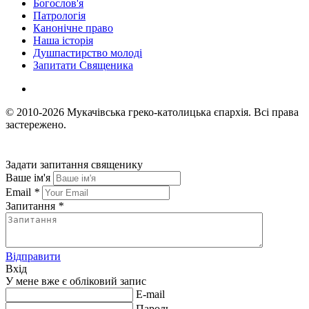
Богослов'я
Патрологія
Канонічне право
Наша історія
Душпастирство молоді
Запитати Священика
© 2010-2026
Мукачівська греко-католицька єпархія.
Всі права
застережено.
Задати запитання священику
Ваше ім'я
Email
*
Запитання
*
Відправити
Вхід
У мене вже є обліковий запис
E-mail
Пароль