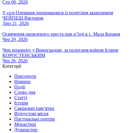
Сер 06, 2026
У селі Олешник попрощалися із полеглим захисником
ЧЕЙПЕШ Віктором
Лип 21, 2026
Освячення оновленого хреста при вʼїзді в с. Мала Копаня
Чер 29, 2026
Чин похорону у Виноградові, за полеглим воїном Ігорем
КОРОСТЕНСЬКИМ
Чер 26, 2026
Категорії
Пресцентр
Новини
Події
Слово дня
Статті
Історія
Сакральні пам’ятки
Відпустові місця
Пасторальні центри
Монастирі
Душпастир