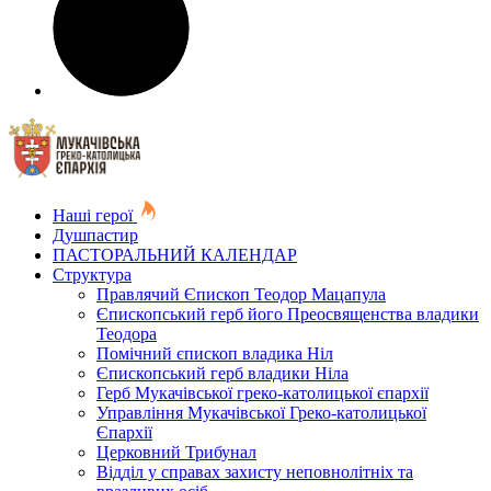
Наші герої
Душпастир
ПАСТОРАЛЬНИЙ КАЛЕНДАР
Структура
Правлячий Єпископ Теодор Мацапула
Єпископський герб його Преосвященства владики
Теодора
Помічний єпископ владика Ніл
Єпископський герб владики Ніла
Герб Мукачівської греко-католицької єпархії
Управління Мукачівської Греко-католицької
Єпархії
Церковний Трибунал
Відділ у справах захисту неповнолітніх та