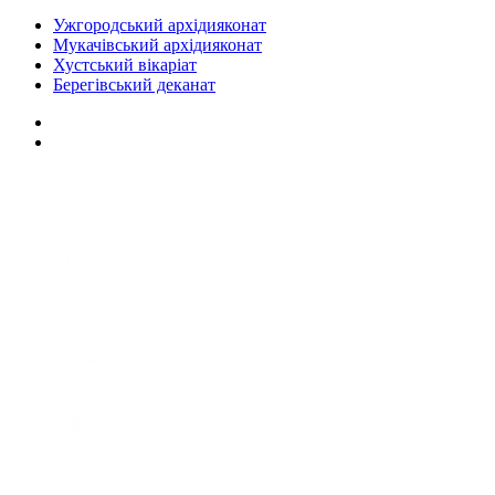
Ужгородський архідияконат
Мукачівський архідияконат
Хустський вікаріат
Берегівський деканат