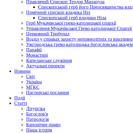
Правлячий Єпископ Теодор Мацапула
Єпископський герб його Преосвященства вла
Помічний єпископ владика Ніл
Єпископський герб владики Ніла
Герб Мукачівської греко-католицької єпархії
Управління Мукачівської Греко-католицької Єпархії
Церковний Трибунал
Відділ у справах захисту неповнолітніх та вразливих
Ужгородська греко-католицька богословська академ
Парафії
Монастирі
Капеланське служіння
Актуальні проекти
Новини
Світ
Україна
МГКЄ
Пастирські послання
Події
Статті
Літургіка
Богослов'я
Патрологія
Канонічне право
Наша історія