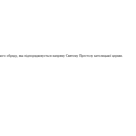
ого обряду, яка підпорядковується напряму Святому Престолу католицької церкви.