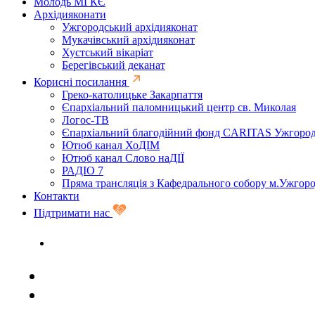
Молодь МГКЄ
Архідияконати
Ужгородський архідияконат
Мукачівський архідияконат
Хустський вікаріат
Берегівський деканат
Корисні посилання
Греко-католицьке Закарпаття
Єпархіальний паломницький центр св. Миколая
Логос-ТВ
Єпархіальний благодійний фонд CARITAS Ужгоро
Ютюб канал ХоДІМ
Ютюб канал Слово наДІЇ
РАДІО 7
Пряма трансляція з Кафедрального собору м.Ужгор
Контакти
Підтримати нас
Задати запитання священику