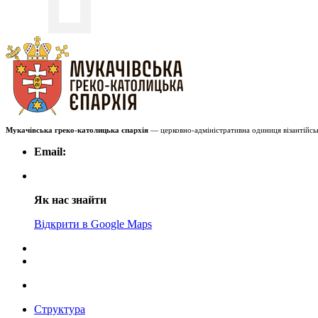
Мукачівська греко-католицька єпархія
— церковно-адміністративна одиниця візантійськ
Email:
Як нас знайти
Відкрити в Google Maps
Структура