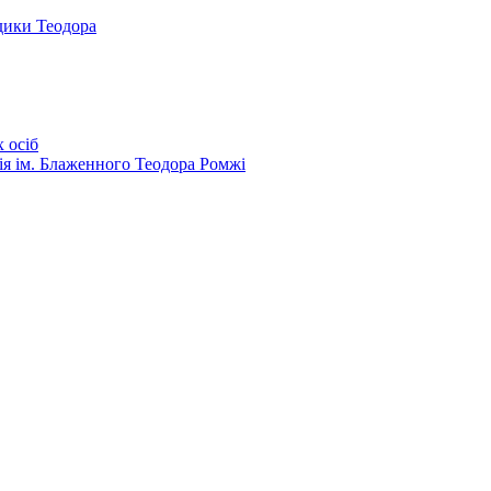
дики Теодора
 осіб
ія ім. Блаженного Теодора Ромжі