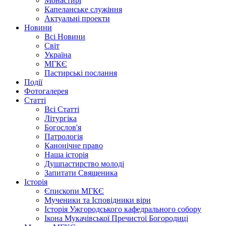
Монастирі
Капеланське служіння
Актуальні проекти
Новини
Всі Новини
Світ
Україна
МГКЄ
Пастирські послання
Події
Фотогалерея
Статті
Всі Статті
Літургіка
Богослов'я
Патрологія
Канонічне право
Наша історія
Душпастирство молоді
Запитати Священика
Історія
Єпископи МГКЄ
Мученики та Ісповідники віри
Історія Ужгородського кафедрального собору
Ікона Мукачівської Пречистої Богородиці