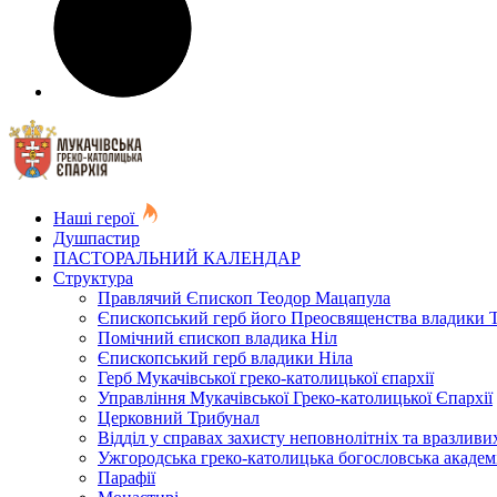
Наші герої
Душпастир
ПАСТОРАЛЬНИЙ КАЛЕНДАР
Структура
Правлячий Єпископ Теодор Мацапула
Єпископський герб його Преосвященства владики 
Помічний єпископ владика Ніл
Єпископський герб владики Ніла
Герб Мукачівської греко-католицької єпархії
Управління Мукачівської Греко-католицької Єпархії
Церковний Трибунал
Відділ у справах захисту неповнолітніх та вразливих
Ужгородська греко-католицька богословська академ
Парафії