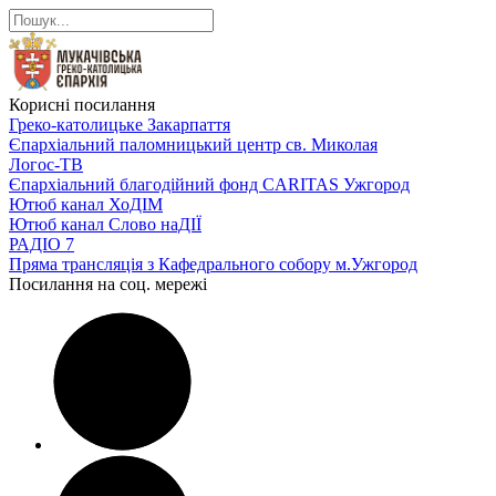
Корисні посилання
Греко-католицьке Закарпаття
Єпархіальний паломницький центр св. Миколая
Логос-ТВ
Єпархіальний благодійний фонд CARITAS Ужгород
Ютюб канал ХоДІМ
Ютюб канал Слово наДІЇ
РАДІО 7
Пряма трансляція з Кафедрального собору м.Ужгород
Посилання на соц. мережі