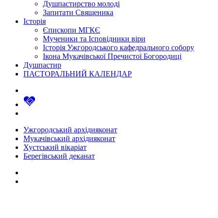
Душпастирство молоді
Запитати Священика
Історія
Єпископи МГКЄ
Мученики та Ісповідники віри
Історія Ужгородського кафедрального собору
Ікона Мукачівської Пречистої Богородиці
Душпастир
ПАСТОРАЛЬНИЙ КАЛЕНДАР
Ужгородський архідияконат
Мукачівський архідияконат
Хустський вікаріат
Берегівський деканат