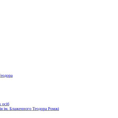
Теодора
 осіб
ія ім. Блаженного Теодора Ромжі