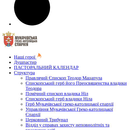
Наші герої
Душпастир
ПАСТОРАЛЬНИЙ КАЛЕНДАР
Структура
Правлячий Єпископ Теодор Мацапула
Єпископський герб його Преосвященства владики
Теодора
Помічний єпископ владика Ніл
Єпископський герб владики Ніла
Герб Мукачівської греко-католицької єпархії
Управління Мукачівської Греко-католицької
Єпархії
Церковний Трибунал
Відділ у справах захисту неповнолітніх та