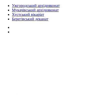
Ужгородський архідияконат
Мукачівський архідияконат
Хустський вікаріат
Берегівський деканат