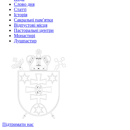
Слово дня
Статті
Історія
Сакральні пам’ятки
Відпустові місця
Пасторальні центри
Монастирі
Душпастир
Підтримати нас