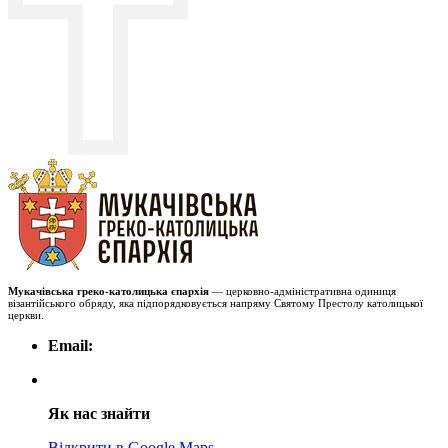
Мукачівська греко-католицька єпархія
— церковно-адміністративна одиниця
візантійського обряду, яка підпорядковується напряму Святому Престолу католицької
церкви.
Email:
Як нас знайти
Відкрити в Google Maps