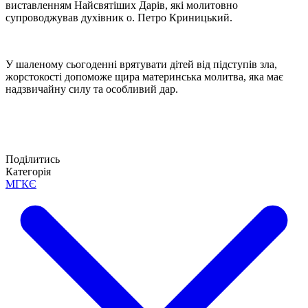
виставленням Найсвятіших Дарів, які молитовно
супроводжував духівник о. Петро Криницький.
У шаленому сьогоденні врятувати дітей від підступів зла,
жорстокості допоможе щира материнська молитва, яка має
надзвичайну силу та особливий дар.
Поділитись
Категорія
МГКЄ