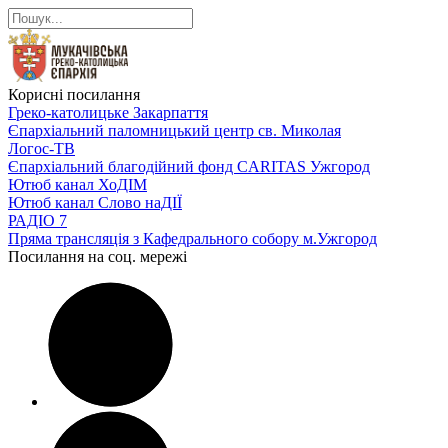
Корисні посилання
Греко-католицьке Закарпаття
Єпархіальний паломницький центр св. Миколая
Логос-ТВ
Єпархіальний благодійний фонд CARITAS Ужгород
Ютюб канал ХоДІМ
Ютюб канал Слово наДІЇ
РАДІО 7
Пряма трансляція з Кафедрального собору м.Ужгород
Посилання на соц. мережі