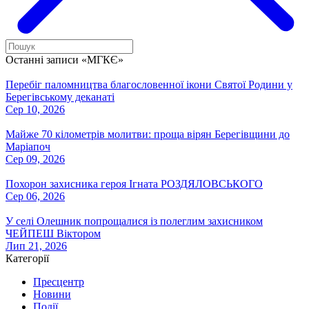
Останні записи «МГКЄ»
Перебіг паломництва благословенної ікони Святої Родини у
Берегівському деканаті
Сер 10, 2026
Майже 70 кілометрів молитви: проща вірян Берегівщини до
Маріапоч
Сер 09, 2026
Похорон захисника героя Ігната РОЗДЯЛОВСЬКОГО
Сер 06, 2026
У селі Олешник попрощалися із полеглим захисником
ЧЕЙПЕШ Віктором
Лип 21, 2026
Категорії
Пресцентр
Новини
Події