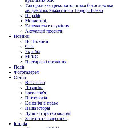
вразливих осіб
Ужгородська греко-католицька богословська
академія ім. Блаженного Теодора Ромжі
Парафії
Монастирі
Капеланське служіння
Актуальні проекти
Новини
Всі Новини
Світ
Україна
МГКЄ
Пастирські послання
Події
Фотогалерея
Статті
Всі Статті
Літургіка
Богослов'я
Патрологія
Канонічне право
Наша історія
Душпастирство молоді
Запитати Священика
Історія