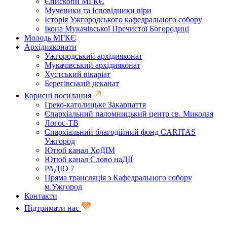
Єпископи МГКЄ
Мученики та Ісповідники віри
Історія Ужгородського кафедрального собору
Ікона Мукачівської Пречистої Богородиці
Молодь МГКЄ
Архідияконати
Ужгородський архідияконат
Мукачівський архідияконат
Хустський вікаріат
Берегівський деканат
Корисні посилання
Греко-католицьке Закарпаття
Єпархіальний паломницький центр св. Миколая
Логос-ТВ
Єпархіальний благодійний фонд CARITAS
Ужгород
Ютюб канал ХоДІМ
Ютюб канал Слово наДІЇ
РАДІО 7
Пряма трансляція з Кафедрального собору
м.Ужгород
Контакти
Підтримати нас