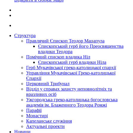
Структура
Правлячий Єпископ Теодор Мацапула
Єпископський герб його Преосвященства
владики Теодора
Помічний єпископ владика Ніл
Єпископський герб владики Ніла
Герб Мукачівської греко-католицької єпархії
Управління Мукачівської Греко-католицької
Єпархії
Церковний Трибунал
Відділ у справах захисту неповнолітніх та
вразливих осіб
Ужгородська греко-католицька богословська
академія ім. Блаженного Теодора Ромжі
Парафії
Монастирі
Капеланське служіння
Актуальні проекти
Новини