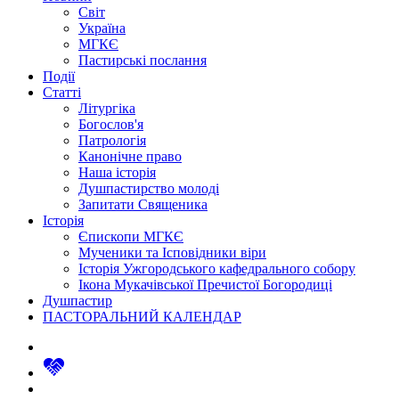
Світ
Україна
МГКЄ
Пастирські послання
Події
Статті
Літургіка
Богослов'я
Патрологія
Канонічне право
Наша історія
Душпастирство молоді
Запитати Священика
Історія
Єпископи МГКЄ
Мученики та Ісповідники віри
Історія Ужгородського кафедрального собору
Ікона Мукачівської Пречистої Богородиці
Душпастир
ПАСТОРАЛЬНИЙ КАЛЕНДАР