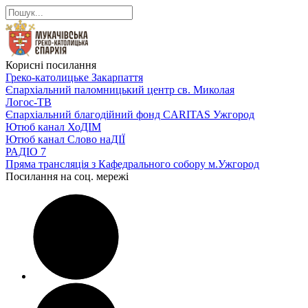
Корисні посилання
Греко-католицьке Закарпаття
Єпархіальний паломницький центр св. Миколая
Логос-ТВ
Єпархіальний благодійний фонд CARITAS Ужгород
Ютюб канал ХоДІМ
Ютюб канал Слово наДІЇ
РАДІО 7
Пряма трансляція з Кафедрального собору м.Ужгород
Посилання на соц. мережі