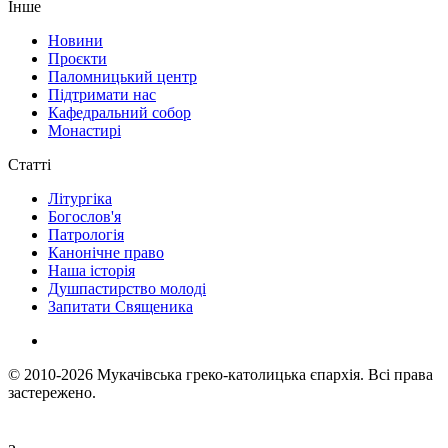
Інше
Новини
Проєкти
Паломницький центр
Підтримати нас
Кафедральний собор
Монастирі
Статті
Літургіка
Богослов'я
Патрологія
Канонічне право
Наша історія
Душпастирство молоді
Запитати Священика
© 2010-2026
Мукачівська греко-католицька єпархія.
Всі права
застережено.