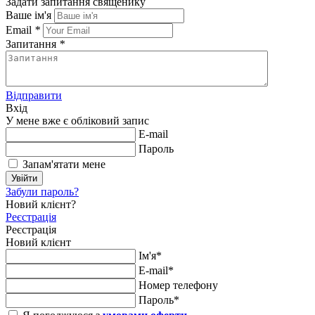
Задати запитання священику
Ваше ім'я
Email
*
Запитання
*
Відправити
Вхід
У мене вже є обліковий запис
E-mail
Пароль
Запам'ятати мене
Увійти
Забули пароль?
Новий клієнт?
Реєстрація
Реєстрація
Новий клієнт
Ім'я*
E-mail*
Номер телефону
Пароль*