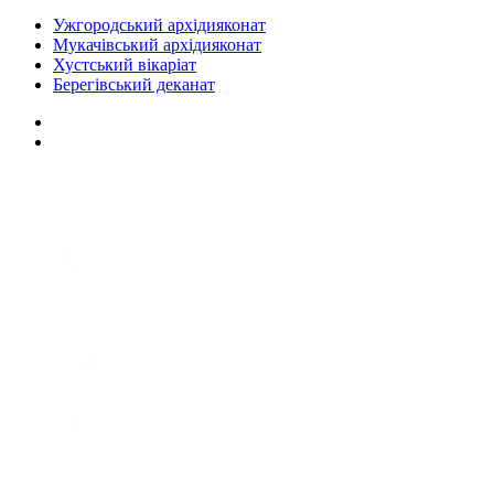
Ужгородський архідияконат
Мукачівський архідияконат
Хустський вікаріат
Берегівський деканат