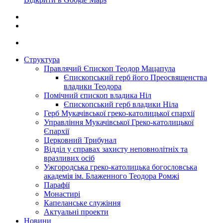
Структура
Правлячий Єпископ Теодор Мацапула
Єпископський герб його Преосвященства
владики Теодора
Помічний єпископ владика Ніл
Єпископський герб владики Ніла
Герб Мукачівської греко-католицької єпархії
Управління Мукачівської Греко-католицької
Єпархії
Церковний Трибунал
Відділ у справах захисту неповнолітніх та
вразливих осіб
Ужгородська греко-католицька богословська
академія ім. Блаженного Теодора Ромжі
Парафії
Монастирі
Капеланське служіння
Актуальні проекти
Новини