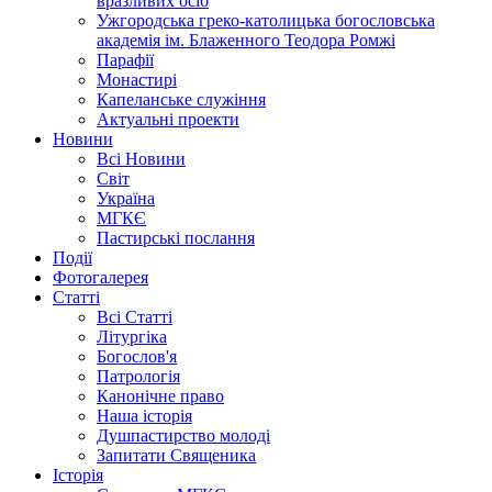
вразливих осіб
Ужгородська греко-католицька богословська
академія ім. Блаженного Теодора Ромжі
Парафії
Монастирі
Капеланське служіння
Актуальні проекти
Новини
Всі Новини
Світ
Україна
МГКЄ
Пастирські послання
Події
Фотогалерея
Статті
Всі Статті
Літургіка
Богослов'я
Патрологія
Канонічне право
Наша історія
Душпастирство молоді
Запитати Священика
Історія