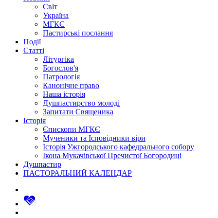
Світ
Україна
МГКЄ
Пастирські послання
Події
Статті
Літургіка
Богослов'я
Патрологія
Канонічне право
Наша історія
Душпастирство молоді
Запитати Священика
Історія
Єпископи МГКЄ
Мученики та Ісповідники віри
Історія Ужгородського кафедрального собору
Ікона Мукачівської Пречистої Богородиці
Душпастир
ПАСТОРАЛЬНИЙ КАЛЕНДАР