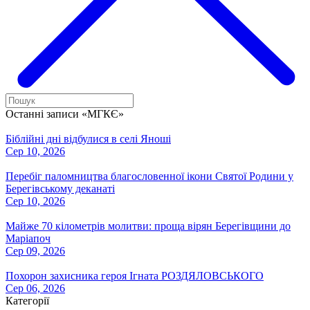
Останні записи «МГКЄ»
Біблійні дні відбулися в селі Яноші
Сер 10, 2026
Перебіг паломництва благословенної ікони Святої Родини у
Берегівському деканаті
Сер 10, 2026
Майже 70 кілометрів молитви: проща вірян Берегівщини до
Маріапоч
Сер 09, 2026
Похорон захисника героя Ігната РОЗДЯЛОВСЬКОГО
Сер 06, 2026
Категорії