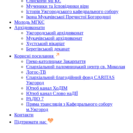
Єпископи МГКЄ
Мученики та Ісповідники віри
Історія Ужгородського кафедрального собору
Ікона Мукачівської Пречистої Богородиці
Молодь МГКЄ
Архідияконати
Ужгородський архідияконат
Мукачівський архідияконат
Хустський вікаріат
Берегівський деканат
Корисні посилання
Греко-католицьке Закарпаття
Єпархіальний паломницький центр св. Миколая
Логос-ТВ
Єпархіальний благодійний фонд CARITAS
Ужгород
Ютюб канал ХоДІМ
Ютюб канал Слово наДІЇ
РАДІО 7
Пряма трансляція з Кафедрального собору
м.Ужгород
Контакти
Підтримати нас