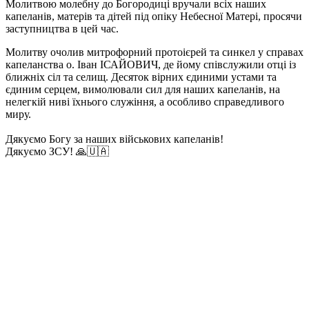
Молитвою молебну до Богородиці вручали всіх наших
капеланів, матерів та дітей під опіку Небесної Матері, просячи
заступництва в цей час.
Молитву очолив митрофорний протоієрей та синкел у справах
капеланства о. Іван ІСАЙОВИЧ, де йому співслужили отці із
ближніх сіл та селищ. Десяток вірних єдиними устами та
єдиним серцем, вимолювали сил для наших капеланів, на
нелегкій ниві їхнього служіння, а особливо справедливого
миру.
Дякуємо Богу за наших військових капеланів!
Дякуємо ЗСУ! 🙏🇺🇦