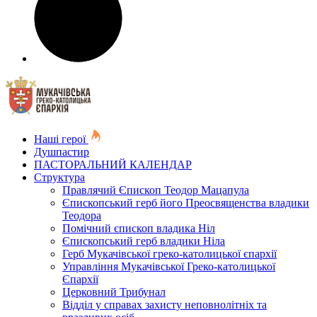
Наші герої
Душпастир
ПАСТОРАЛЬНИЙ КАЛЕНДАР
Структура
Правлячий Єпископ Теодор Мацапула
Єпископський герб його Преосвященства владики
Теодора
Помічний єпископ владика Ніл
Єпископський герб владики Ніла
Герб Мукачівської греко-католицької єпархії
Управління Мукачівської Греко-католицької
Єпархії
Церковний Трибунал
Відділ у справах захисту неповнолітніх та