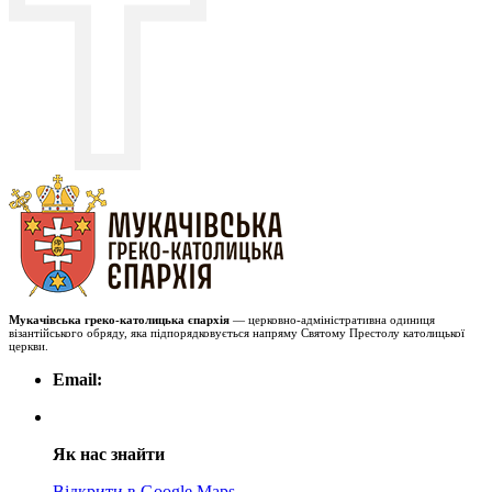
Мукачівська греко-католицька єпархія
— церковно-адміністративна одиниця
візантійського обряду, яка підпорядковується напряму Святому Престолу католицької
церкви.
Email:
Як нас знайти
Відкрити в Google Maps