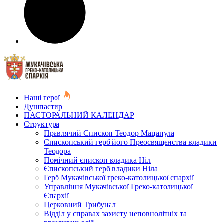
Наші герої
Душпастир
ПАСТОРАЛЬНИЙ КАЛЕНДАР
Структура
Правлячий Єпископ Теодор Мацапула
Єпископський герб його Преосвященства владики
Теодора
Помічний єпископ владика Ніл
Єпископський герб владики Ніла
Герб Мукачівської греко-католицької єпархії
Управління Мукачівської Греко-католицької
Єпархії
Церковний Трибунал
Відділ у справах захисту неповнолітніх та