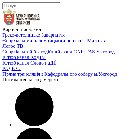
Корисні посилання
Греко-католицьке Закарпаття
Єпархіальний паломницький центр св. Миколая
Логос-ТВ
Єпархіальний благодійний фонд CARITAS Ужгород
Ютюб канал ХоДІМ
Ютюб канал Слово наДІЇ
РАДІО 7
Пряма трансляція з Кафедрального собору м.Ужгород
Посилання на соц. мережі