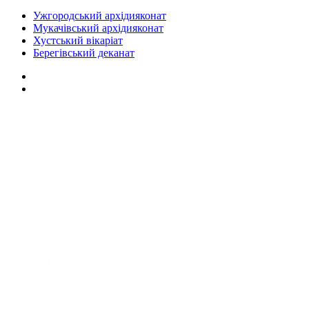
Ужгородський архідияконат
Мукачівський архідияконат
Хустський вікаріат
Берегівський деканат