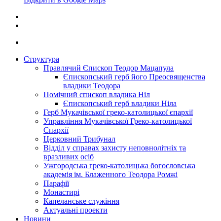
Структура
Правлячий Єпископ Теодор Мацапула
Єпископський герб його Преосвященства
владики Теодора
Помічний єпископ владика Ніл
Єпископський герб владики Ніла
Герб Мукачівської греко-католицької єпархії
Управління Мукачівської Греко-католицької
Єпархії
Церковний Трибунал
Відділ у справах захисту неповнолітніх та
вразливих осіб
Ужгородська греко-католицька богословська
академія ім. Блаженного Теодора Ромжі
Парафії
Монастирі
Капеланське служіння
Актуальні проекти
Новини