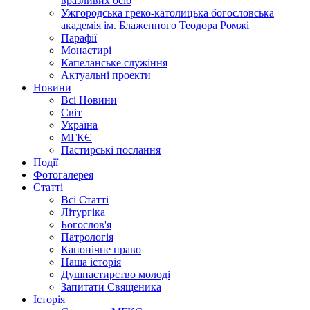
вразливих осіб
Ужгородська греко-католицька богословська
академія ім. Блаженного Теодора Ромжі
Парафії
Монастирі
Капеланське служіння
Актуальні проекти
Новини
Всі Новини
Світ
Україна
МГКЄ
Пастирські послання
Події
Фотогалерея
Статті
Всі Статті
Літургіка
Богослов'я
Патрологія
Канонічне право
Наша історія
Душпастирство молоді
Запитати Священика
Історія