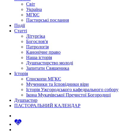
Світ
Україна
МГКЄ
Пастирські послання
Події
Статті
Літургіка
Богослов'я
Патрологія
Канонічне право
Наша історія
Душпастирство молоді
Запитати Священика
Історія
Єпископи МГКЄ
Мученики та Ісповідники віри
Історія Ужгородського кафедрального собору
Ікона Мукачівської Пречистої Богородиці
Душпастир
ПАСТОРАЛЬНИЙ КАЛЕНДАР