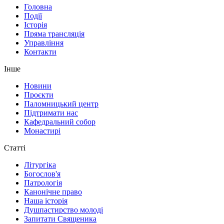
Головна
Події
Історія
Пряма трансляція
Управління
Контакти
Інше
Новини
Проєкти
Паломницький центр
Підтримати нас
Кафедральний собор
Монастирі
Статті
Літургіка
Богослов'я
Патрологія
Канонічне право
Наша історія
Душпастирство молоді
Запитати Священика