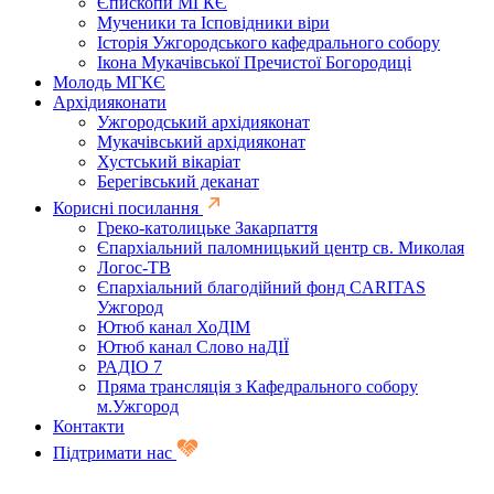
Єпископи МГКЄ
Мученики та Ісповідники віри
Історія Ужгородського кафедрального собору
Ікона Мукачівської Пречистої Богородиці
Молодь МГКЄ
Архідияконати
Ужгородський архідияконат
Мукачівський архідияконат
Хустський вікаріат
Берегівський деканат
Корисні посилання
Греко-католицьке Закарпаття
Єпархіальний паломницький центр св. Миколая
Логос-ТВ
Єпархіальний благодійний фонд CARITAS
Ужгород
Ютюб канал ХоДІМ
Ютюб канал Слово наДІЇ
РАДІО 7
Пряма трансляція з Кафедрального собору
м.Ужгород
Контакти
Підтримати нас