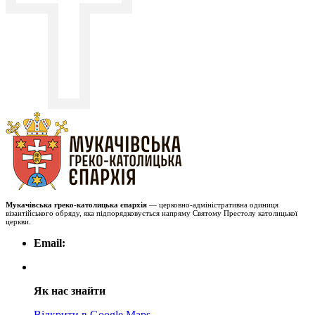
Мукачівська греко-католицька єпархія
— церковно-адміністративна одиниця
візантійського обряду, яка підпорядковується напряму Святому Престолу католицької
церкви.
Email:
Як нас знайти
Відкрити в Google Maps