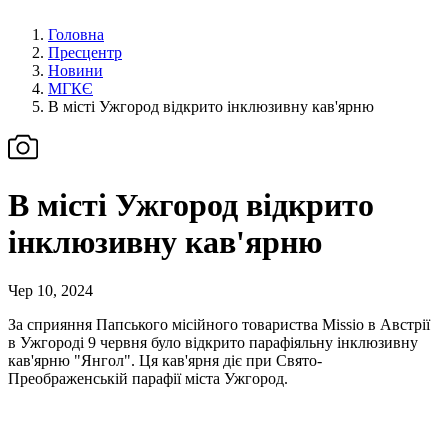
Головна
Пресцентр
Новини
МГКЄ
В місті Ужгород відкрито інклюзивну кав'ярню
В місті Ужгород відкрито
інклюзивну кав'ярню
Чер 10, 2024
За сприяння Папського місійного товариства Missio в Австрії
в Ужгороді 9 червня було відкрито парафіяльну інклюзивну
кав'ярню "Янгол". Ця кав'ярня діє при Свято-
Преображенській парафії міста Ужгород.