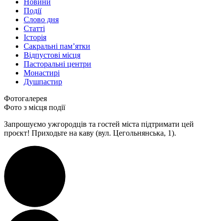
Новини
Події
Слово дня
Статті
Історія
Сакральні пам’ятки
Відпустові місця
Пасторальні центри
Монастирі
Душпастир
Фотогалерея
Фото з місця події
Запрошуємо ужгородців та гостей міста підтримати цей
проєкт! Приходьте на каву (вул. Цегольнянська, 1).