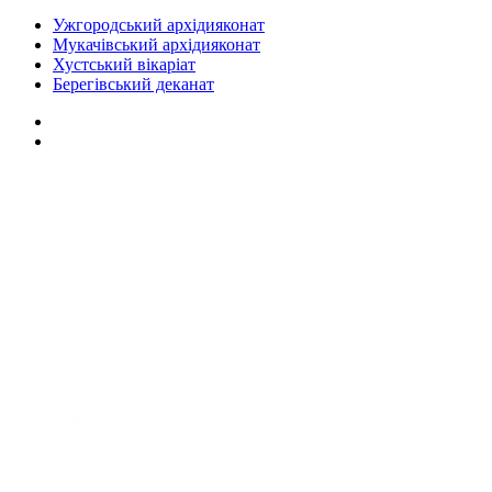
Ужгородський архідияконат
Мукачівський архідияконат
Хустський вікаріат
Берегівський деканат