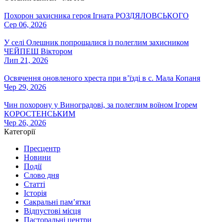
Похорон захисника героя Ігната РОЗДЯЛОВСЬКОГО
Сер 06, 2026
У селі Олешник попрощалися із полеглим захисником
ЧЕЙПЕШ Віктором
Лип 21, 2026
Освячення оновленого хреста при вʼїзді в с. Мала Копаня
Чер 29, 2026
Чин похорону у Виноградові, за полеглим воїном Ігорем
КОРОСТЕНСЬКИМ
Чер 26, 2026
Категорії
Пресцентр
Новини
Події
Слово дня
Статті
Історія
Сакральні пам’ятки
Відпустові місця
Пасторальні центри