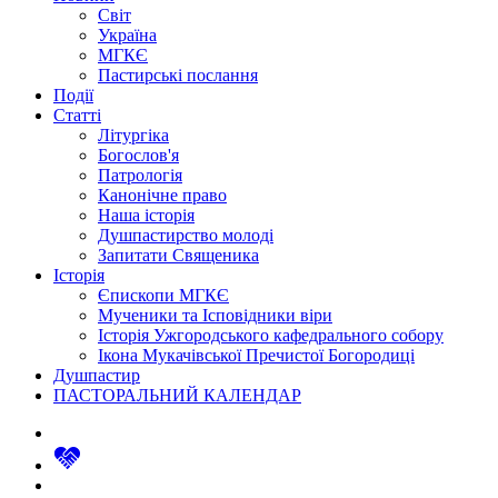
Світ
Україна
МГКЄ
Пастирські послання
Події
Статті
Літургіка
Богослов'я
Патрологія
Канонічне право
Наша історія
Душпастирство молоді
Запитати Священика
Історія
Єпископи МГКЄ
Мученики та Ісповідники віри
Історія Ужгородського кафедрального собору
Ікона Мукачівської Пречистої Богородиці
Душпастир
ПАСТОРАЛЬНИЙ КАЛЕНДАР