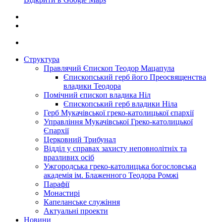
Структура
Правлячий Єпископ Теодор Мацапула
Єпископський герб його Преосвященства
владики Теодора
Помічний єпископ владика Ніл
Єпископський герб владики Ніла
Герб Мукачівської греко-католицької єпархії
Управління Мукачівської Греко-католицької
Єпархії
Церковний Трибунал
Відділ у справах захисту неповнолітніх та
вразливих осіб
Ужгородська греко-католицька богословська
академія ім. Блаженного Теодора Ромжі
Парафії
Монастирі
Капеланське служіння
Актуальні проекти
Новини