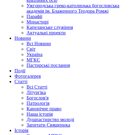
вразливих осіб
Ужгородська греко-католицька богословська
академія ім. Блаженного Теодора Ромжі
Парафії
Монастирі
Капеланське служіння
Актуальні проекти
Новини
Всі Новини
Світ
Україна
МГКЄ
Пастирські послання
Події
Фотогалерея
Статті
Всі Статті
Літургіка
Богослов'я
Патрологія
Канонічне право
Наша історія
Душпастирство молоді
Запитати Священика
Історія