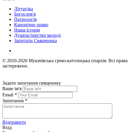
Літургіка
Богослов'я
Патрологія
Канонічне право
Наша історія
Душпастирство молоді
Запитати Священика
© 2010-2026
Мукачівська греко-католицька єпархія.
Всі права
застережено.
Задати запитання священику
Ваше ім'я
Email
*
Запитання
*
Відправити
Вхід