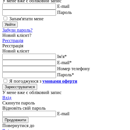
У мене вже є обліковий запис
E-mail
Пароль
Запам'ятати мене
Увійти
Забули пароль?
Новий клієнт?
Реєстрація
Реєстрація
Новий клієнт
Ім'я*
E-mail*
Номер телефону
Пароль*
Я погоджуюся з
умовами оферти
Зареєструватися
У мене вже є обліковий запис
Вхід
Скинути пароль
Відновіть свій пароль
E-mail
Продовжити
Повернутися до