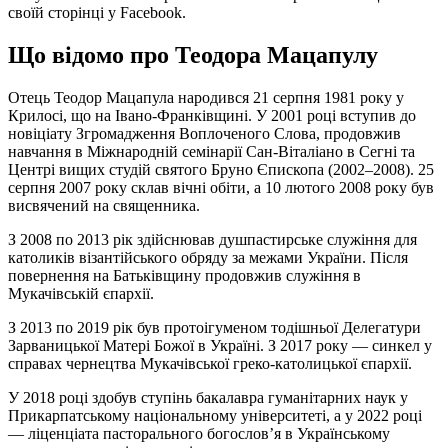
своїй сторінці у Facebook.
Що відомо про Теодора Мацапулу
Отець Теодор Мацапула народився 21 серпня 1981 року у
Крилосі, що на Івано-Франківщині. У 2001 році вступив до
новіціату Згромадження Воплоченого Слова, продовжив
навчання в Міжнародній семінарії Сан-Віталіано в Сегні та
Центрі вищих студій святого Бруно Єпископа (2002–2008). 25
серпня 2007 року склав вічні обіти, а 10 лютого 2008 року був
висвячений на священника.
З 2008 по 2013 рік здійснював душпастирське служіння для
католиків візантійського обряду за межами України. Після
повернення на Батьківщину продовжив служіння в
Мукачівській єпархії.
З 2013 по 2019 рік був протоігуменом тодішньої Делегатури
Зарваницької Матері Божої в Україні. З 2017 року — синкел у
справах чернецтва Мукачівської греко-католицької єпархії.
У 2018 році здобув ступінь бакалавра гуманітарних наук у
Прикарпатському національному університеті, а у 2022 році
— ліценціата пасторального богослов’я в Українському