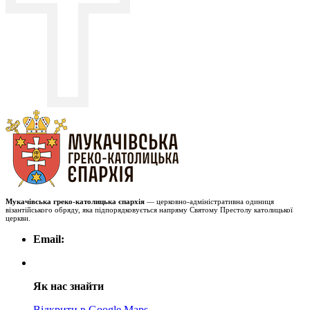
Мукачівська греко-католицька єпархія
— церковно-адміністративна одиниця
візантійського обряду, яка підпорядковується напряму Святому Престолу католицької
церкви.
Email:
Як нас знайти
Відкрити в Google Maps