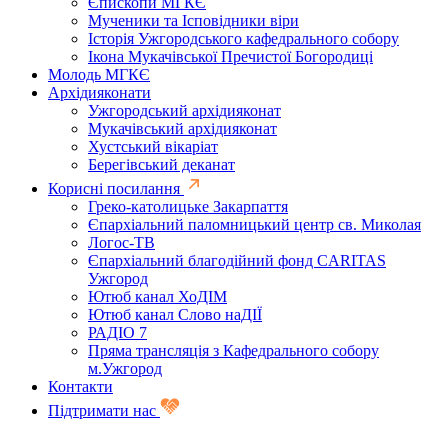
Єпископи МГКЄ
Мученики та Ісповідники віри
Історія Ужгородського кафедрального собору
Ікона Мукачівської Пречистої Богородиці
Молодь МГКЄ
Архідияконати
Ужгородський архідияконат
Мукачівський архідияконат
Хустський вікаріат
Берегівський деканат
Корисні посилання
Греко-католицьке Закарпаття
Єпархіальний паломницький центр св. Миколая
Логос-ТВ
Єпархіальний благодійний фонд CARITAS
Ужгород
Ютюб канал ХоДІМ
Ютюб канал Слово наДІЇ
РАДІО 7
Пряма трансляція з Кафедрального собору
м.Ужгород
Контакти
Підтримати нас