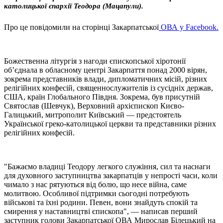
католицької єпархії Теодора (Мацапули).
Про це повідомили на сторінці Закарпатської
ОВА у Facebook.
Божественна літургія з нагоди єпископської хіротонії
об’єднала в обласному центрі Закарпаття понад 2000 вірян,
зокрема представників влади, дипломатичних місій, різних
релігійних конфесій, священнослужителів із сусідніх держав,
США, країн Глобального Півдня. Зокрема, був присутній
Святослав (Шевчук), Верховний архієпископ Києво-
Галицький, митрополит Київський — предстоятель
Української греко-католицької церкви та представники різних
релігійних конфесій.
"Бажаємо владиці Теодору легкого служіння, сил та наснаги
для духовного заступництва закарпатців у непрості часи, коли
чимало з нас рятуються від болю, що несе війна, саме
молитвою. Особливої підтримки сьогодні потребують
військові та їхні родини. Певен, вони знайдуть спокій та
смирення у наставництві єпископа", — написав перший
заступник голови Закарпатської ОВА Мирослав Білецький на