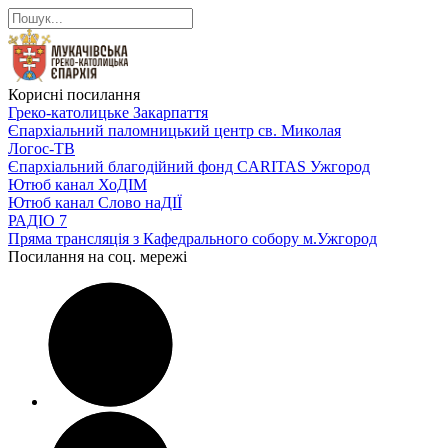
Корисні посилання
Греко-католицьке Закарпаття
Єпархіальний паломницький центр св. Миколая
Логос-ТВ
Єпархіальний благодійний фонд CARITAS Ужгород
Ютюб канал ХоДІМ
Ютюб канал Слово наДІЇ
РАДІО 7
Пряма трансляція з Кафедрального собору м.Ужгород
Посилання на соц. мережі