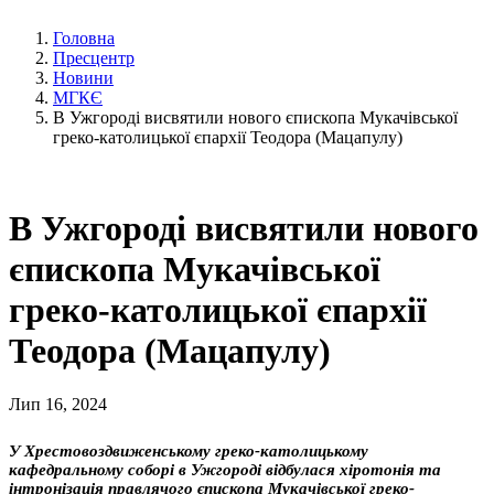
Головна
Пресцентр
Новини
МГКЄ
В Ужгороді висвятили нового єпископа Мукачівської
греко-католицької єпархії Теодора (Мацапулу)
В Ужгороді висвятили нового
єпископа Мукачівської
греко-католицької єпархії
Теодора (Мацапулу)
Лип 16, 2024
У Хрестовоздвиженському греко-католицькому
кафедральному соборі в Ужгороді відбулася хіротонія та
інтронізація правлячого єпископа Мукачівської греко-