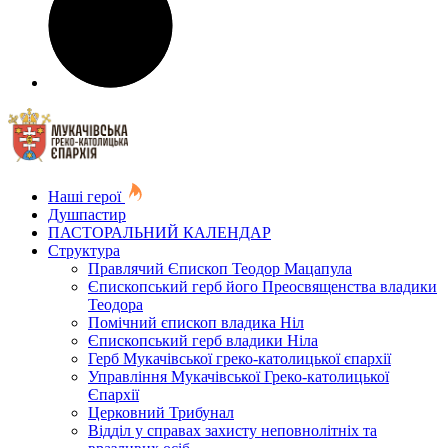
Наші герої
Душпастир
ПАСТОРАЛЬНИЙ КАЛЕНДАР
Структура
Правлячий Єпископ Теодор Мацапула
Єпископський герб його Преосвященства владики
Теодора
Помічний єпископ владика Ніл
Єпископський герб владики Ніла
Герб Мукачівської греко-католицької єпархії
Управління Мукачівської Греко-католицької
Єпархії
Церковний Трибунал
Відділ у справах захисту неповнолітніх та