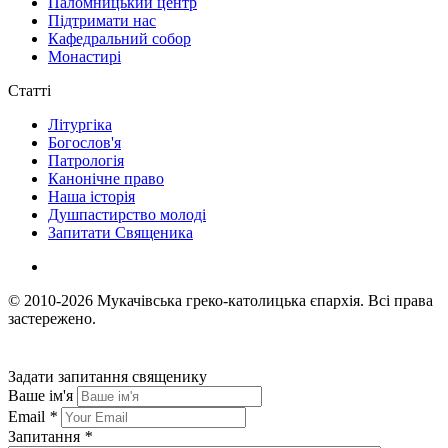
Паломницький центр
Підтримати нас
Кафедральний собор
Монастирі
Статті
Літургіка
Богослов'я
Патрологія
Канонічне право
Наша історія
Душпастирство молоді
Запитати Священика
© 2010-2026
Мукачівська греко-католицька єпархія.
Всі права
застережено.
Задати запитання священику
Ваше ім'я
Email
*
Запитання
*