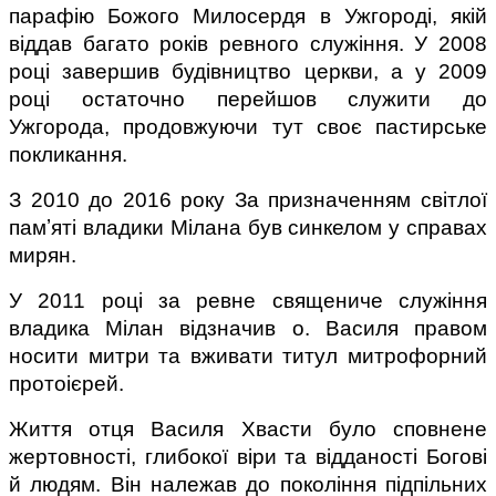
парафію Божого Милосердя в Ужгороді, якій 
віддав багато років ревного служіння. У 2008 
році завершив будівництво церкви, а у 2009 
році остаточно перейшов служити до 
Ужгорода, продовжуючи тут своє пастирське 
покликання.
З 2010 до 2016 року За призначенням світлої 
памʼяті владики Мілана був синкелом у справах 
мирян.
У 2011 році за ревне священиче служіння 
владика Мілан відзначив о. Василя правом 
носити митри та вживати титул митрофорний 
протоієрей.
Життя отця Василя Хвасти було сповнене 
жертовності, глибокої віри та відданості Богові 
й людям. Він належав до покоління підпільних 