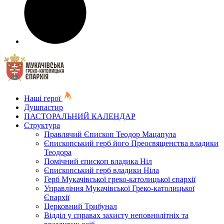
Наші герої
Душпастир
ПАСТОРАЛЬНИЙ КАЛЕНДАР
Структура
Правлячий Єпископ Теодор Мацапула
Єпископський герб його Преосвященства владики
Теодора
Помічний єпископ владика Ніл
Єпископський герб владики Ніла
Герб Мукачівської греко-католицької єпархії
Управління Мукачівської Греко-католицької
Єпархії
Церковний Трибунал
Відділ у справах захисту неповнолітніх та