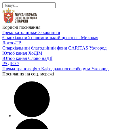
Корисні посилання
Греко-католицьке Закарпаття
Єпархіальний паломницький центр св. Миколая
Логос-ТВ
Єпархіальний благодійний фонд CARITAS Ужгород
Ютюб канал ХоДІМ
Ютюб канал Слово наДІЇ
РАДІО 7
Пряма трансляція з Кафедрального собору м.Ужгород
Посилання на соц. мережі