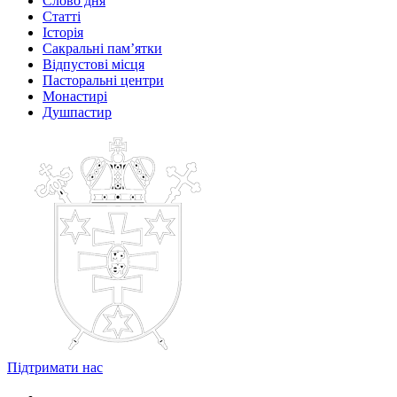
Слово дня
Статті
Історія
Сакральні пам’ятки
Відпустові місця
Пасторальні центри
Монастирі
Душпастир
Підтримати нас