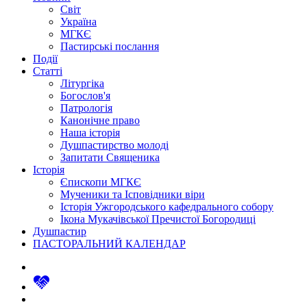
Світ
Україна
МГКЄ
Пастирські послання
Події
Статті
Літургіка
Богослов'я
Патрологія
Канонічне право
Наша історія
Душпастирство молоді
Запитати Священика
Історія
Єпископи МГКЄ
Мученики та Ісповідники віри
Історія Ужгородського кафедрального собору
Ікона Мукачівської Пречистої Богородиці
Душпастир
ПАСТОРАЛЬНИЙ КАЛЕНДАР