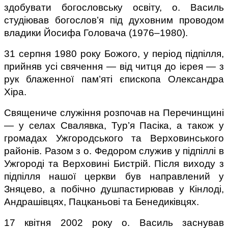
здобувати богословську освіту, о. Василь 
студіював богослов’я під духовним проводом 
владики Йосифа Головача (1976–1980).
31 серпня 1980 року Божого, у період підпілля, 
прийняв усі свячення — від читця до ієрея — з 
рук блаженної пам’яті єпископа Олександра 
Хіра.
Священиче служіння розпочав на Перечинщині 
— у селах Свалявка, Тур’я Пасіка, а також у 
громадах Ужгородського та Верховинського 
районів. Разом з о. Федором служив у підпіллі в 
Ужгороді та Верховині Бистрій. Після виходу з 
підпілля нашої церкви був направлений у 
Зняцево, а побічно душпастирював у Кінлоді, 
Андрашівцях, Пацканьові та Бенедиківцях.
17 квітня 2002 року о. Василь заснував 