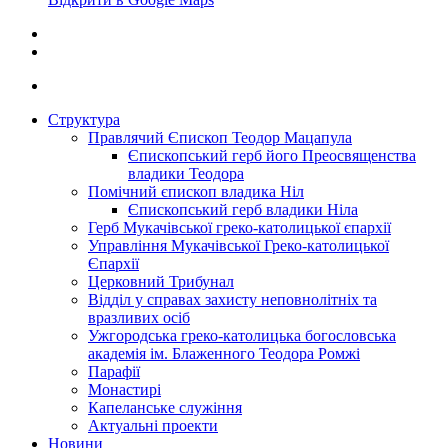
Структура
Правлячий Єпископ Теодор Мацапула
Єпископський герб його Преосвященства
владики Теодора
Помічний єпископ владика Ніл
Єпископський герб владики Ніла
Герб Мукачівської греко-католицької єпархії
Управління Мукачівської Греко-католицької
Єпархії
Церковний Трибунал
Відділ у справах захисту неповнолітніх та
вразливих осіб
Ужгородська греко-католицька богословська
академія ім. Блаженного Теодора Ромжі
Парафії
Монастирі
Капеланське служіння
Актуальні проекти
Новини