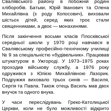
Свалявського району в побожній родині 
хліборобів. Батьки, Юрій Іванович та Олена 
Михайлівна (з роду Копосович), виховали 
шістьох дітей, серед яких троє стали 
священниками, а двоє — монахинями.
Після закінчення восьми класів Плосківської 
середньої школи у 1970 році навчався в 
Свалявському професійно-технічному училищі 
№ 9 за спеціальністю «будівельник». Працював 
штукатуром в Ужгороді. У 1973–1975 роках 
проходив військову службу, а 1976 року 
одружився з Юлією Михайлівною Лазорик. 
Подружжя виховало трьох синів — Василя, 
Сергія та Павла. Також отець Василь мав двох 
внучок та одного внука.
У часи переслідувань Греко-Католицької 
Церкви, коли не було можливості відкрито 