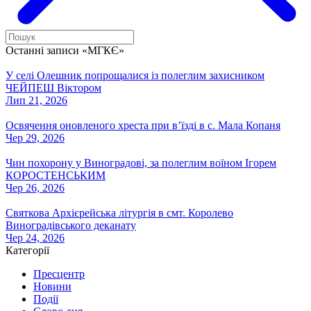
Останні записи «МГКЄ»
У селі Олешник попрощалися із полеглим захисником
ЧЕЙПЕШ Віктором
Лип 21, 2026
Освячення оновленого хреста при вʼїзді в с. Мала Копаня
Чер 29, 2026
Чин похорону у Виноградові, за полеглим воїном Ігорем
КОРОСТЕНСЬКИМ
Чер 26, 2026
Святкова Архієрейська літургія в смт. Королево
Виноградівського деканату
Чер 24, 2026
Категорії
Пресцентр
Новини
Події