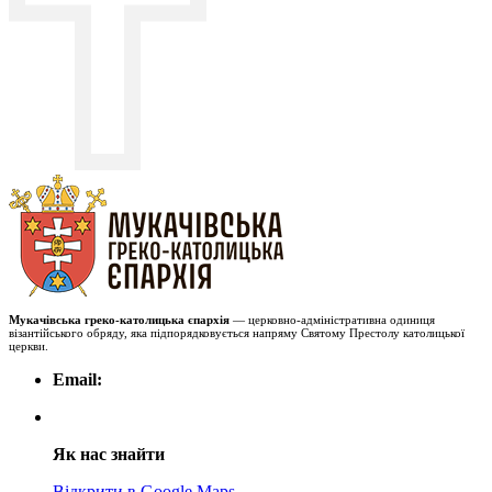
Мукачівська греко-католицька єпархія
— церковно-адміністративна одиниця
візантійського обряду, яка підпорядковується напряму Святому Престолу католицької
церкви.
Email:
Як нас знайти
Відкрити в Google Maps