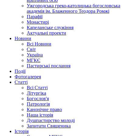
вразливих осіб
Ужгородська греко-католицька богословська
академія ім. Блаженного Теодора Ромжі
Парафії
Монастирі
Капеланське служіння
Актуальні проекти
Новини
Всі Новини
Світ
Україна
МГКЄ
Пастирські послання
Події
Фотогалерея
Статті
Всі Статті
Літургіка
Богослов'я
Патрологія
Канонічне право
Наша історія
Душпастирство молоді
Запитати Священика
Історія