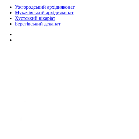
Ужгородський архідияконат
Мукачівський архідияконат
Хустський вікаріат
Берегівський деканат