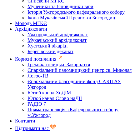
Єпископи МГКЄ
Мученики та Ісповідники віри
Історія Ужгородського кафедрального собору
Ікона Мукачівської Пречистої Богородиці
Молодь МГКЄ
Архідияконати
Ужгородський архідияконат
Мукачівський архідияконат
Хустський вікаріат
Берегівський деканат
Корисні посилання
Греко-католицьке Закарпаття
Єпархіальний паломницький центр св. Миколая
Логос-ТВ
Єпархіальний благодійний фонд CARITAS
Ужгород
Ютюб канал ХоДІМ
Ютюб канал Слово наДІЇ
РАДІО 7
Пряма трансляція з Кафедрального собору
м.Ужгород
Контакти
Підтримати нас