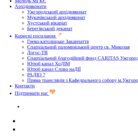
Молодь МГКЄ
Архідияконати
Ужгородський архідияконат
Мукачівський архідияконат
Хустський вікаріат
Берегівський деканат
Корисні посилання
Греко-католицьке Закарпаття
Єпархіальний паломницький центр св. Миколая
Логос-ТВ
Єпархіальний благодійний фонд CARITAS Ужгоро
Ютюб канал ХоДІМ
Ютюб канал Слово наДІЇ
РАДІО 7
Пряма трансляція з Кафедрального собору м.Ужгор
Контакти
Підтримати нас
Задати запитання священику