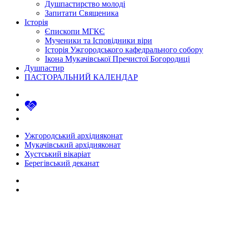
Душпастирство молоді
Запитати Священика
Історія
Єпископи МГКЄ
Мученики та Ісповідники віри
Історія Ужгородського кафедрального собору
Ікона Мукачівської Пречистої Богородиці
Душпастир
ПАСТОРАЛЬНИЙ КАЛЕНДАР
Ужгородський архідияконат
Мукачівський архідияконат
Хустський вікаріат
Берегівський деканат