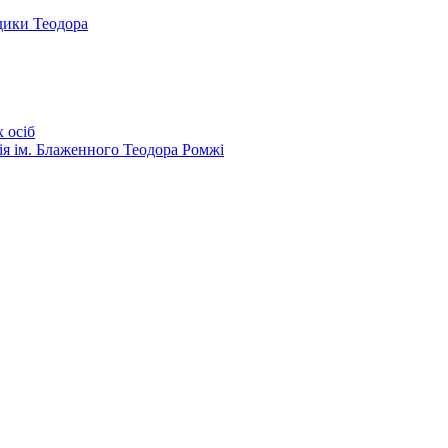
дики Теодора
 осіб
ія ім. Блаженного Теодора Ромжі