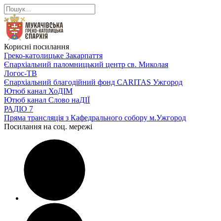
Корисні посилання
Греко-католицьке Закарпаття
Єпархіальний паломницький центр св. Миколая
Логос-ТВ
Єпархіальний благодійний фонд CARITAS Ужгород
Ютюб канал ХоДІМ
Ютюб канал Слово наДІЇ
РАДІО 7
Пряма трансляція з Кафедрального собору м.Ужгород
Посилання на соц. мережі