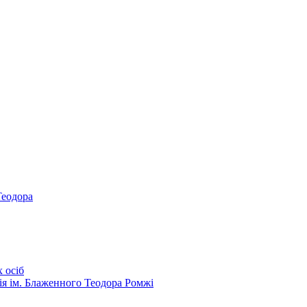
Теодора
 осіб
ія ім. Блаженного Теодора Ромжі