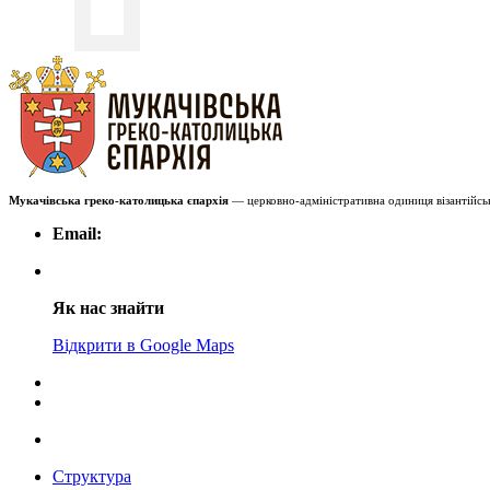
Мукачівська греко-католицька єпархія
— церковно-адміністративна одиниця візантійськ
Email:
Як нас знайти
Відкрити в Google Maps
Структура