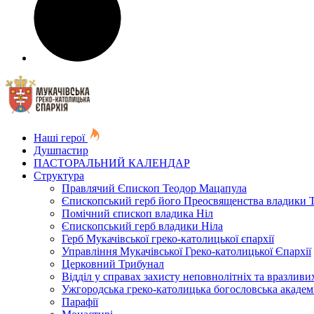
Наші герої
Душпастир
ПАСТОРАЛЬНИЙ КАЛЕНДАР
Структура
Правлячий Єпископ Теодор Мацапула
Єпископський герб його Преосвященства владики 
Помічний єпископ владика Ніл
Єпископський герб владики Ніла
Герб Мукачівської греко-католицької єпархії
Управління Мукачівської Греко-католицької Єпархії
Церковний Трибунал
Відділ у справах захисту неповнолітніх та вразливих
Ужгородська греко-католицька богословська академ
Парафії