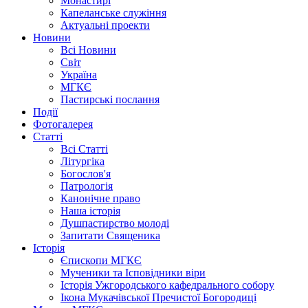
Монастирі
Капеланське служіння
Актуальні проекти
Новини
Всі Новини
Світ
Україна
МГКЄ
Пастирські послання
Події
Фотогалерея
Статті
Всі Статті
Літургіка
Богослов'я
Патрологія
Канонічне право
Наша історія
Душпастирство молоді
Запитати Священика
Історія
Єпископи МГКЄ
Мученики та Ісповідники віри
Історія Ужгородського кафедрального собору
Ікона Мукачівської Пречистої Богородиці