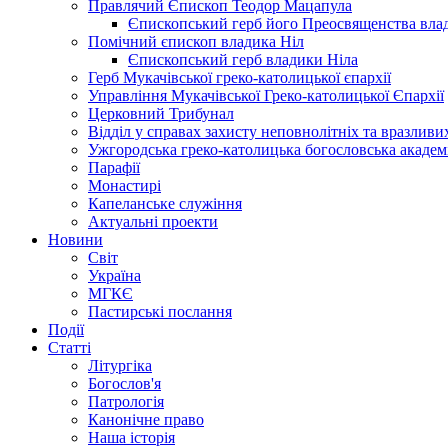
Правлячий Єпископ Теодор Мацапула
Єпископський герб його Преосвященства вла
Помічний єпископ владика Ніл
Єпископський герб владики Ніла
Герб Мукачівської греко-католицької єпархії
Управління Мукачівської Греко-католицької Єпархії
Церковний Трибунал
Відділ у справах захисту неповнолітніх та вразливих
Ужгородська греко-католицька богословська академ
Парафії
Монастирі
Капеланське служіння
Актуальні проекти
Новини
Світ
Україна
МГКЄ
Пастирські послання
Події
Статті
Літургіка
Богослов'я
Патрологія
Канонічне право
Наша історія