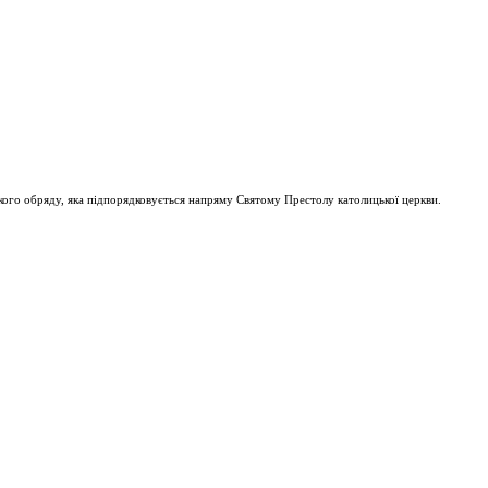
ого обряду, яка підпорядковується напряму Святому Престолу католицької церкви.