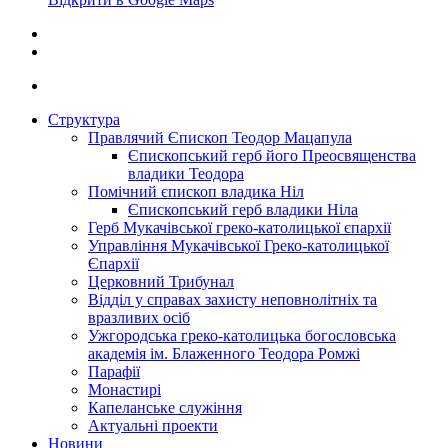
Структура
Правлячий Єпископ Теодор Мацапула
Єпископський герб його Преосвященства
владики Теодора
Помічний єпископ владика Ніл
Єпископський герб владики Ніла
Герб Мукачівської греко-католицької єпархії
Управління Мукачівської Греко-католицької
Єпархії
Церковний Трибунал
Відділ у справах захисту неповнолітніх та
вразливих осіб
Ужгородська греко-католицька богословська
академія ім. Блаженного Теодора Ромжі
Парафії
Монастирі
Капеланське служіння
Актуальні проекти
Новини