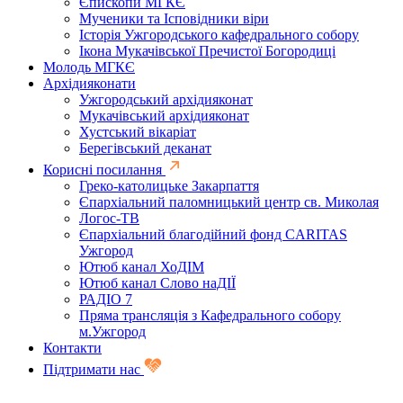
Єпископи МГКЄ
Мученики та Ісповідники віри
Історія Ужгородського кафедрального собору
Ікона Мукачівської Пречистої Богородиці
Молодь МГКЄ
Архідияконати
Ужгородський архідияконат
Мукачівський архідияконат
Хустський вікаріат
Берегівський деканат
Корисні посилання
Греко-католицьке Закарпаття
Єпархіальний паломницький центр св. Миколая
Логос-ТВ
Єпархіальний благодійний фонд CARITAS
Ужгород
Ютюб канал ХоДІМ
Ютюб канал Слово наДІЇ
РАДІО 7
Пряма трансляція з Кафедрального собору
м.Ужгород
Контакти
Підтримати нас