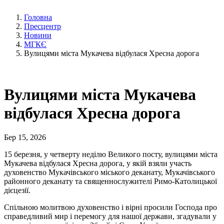
Головна
Пресцентр
Новини
МГКЄ
Вулицями міста Мукачева відбулася Хресна дорога
Вулицями міста Мукачева
відбулася Хресна дорога
Бер 15, 2026
15 березня, у четверту неділю Великого посту, вулицями міста
Мукачева відбулася Хресна дорога, у якій взяли участь
духовенство Мукачівського міського деканату, Мукачівського
районного деканату та священнослужителі Римо-Католицької
дієцезії.
Спільною молитвою духовенство і вірні просили Господа про
справедливий мир і перемогу для нашої держави, згадували у