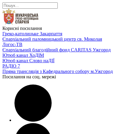
Корисні посилання
Греко-католицьке Закарпаття
Єпархіальний паломницький центр св. Миколая
Логос-ТВ
Єпархіальний благодійний фонд CARITAS Ужгород
Ютюб канал ХоДІМ
Ютюб канал Слово наДІЇ
РАДІО 7
Пряма трансляція з Кафедрального собору м.Ужгород
Посилання на соц. мережі