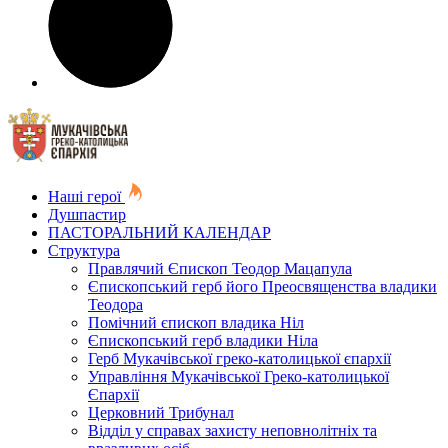
Наші герої
Душпастир
ПАСТОРАЛЬНИЙ КАЛЕНДАР
Структура
Правлячий Єпископ Теодор Мацапула
Єпископський герб його Преосвященства владики
Теодора
Помічний єпископ владика Ніл
Єпископський герб владики Ніла
Герб Мукачівської греко-католицької єпархії
Управління Мукачівської Греко-католицької
Єпархії
Церковний Трибунал
Відділ у справах захисту неповнолітніх та