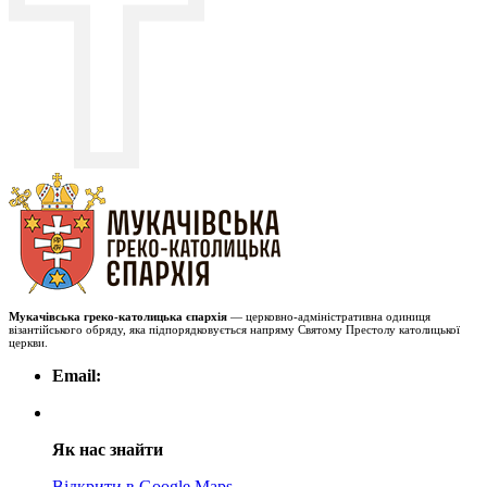
Мукачівська греко-католицька єпархія
— церковно-адміністративна одиниця
візантійського обряду, яка підпорядковується напряму Святому Престолу католицької
церкви.
Email:
Як нас знайти
Відкрити в Google Maps