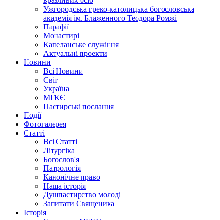
вразливих осіб
Ужгородська греко-католицька богословська
академія ім. Блаженного Теодора Ромжі
Парафії
Монастирі
Капеланське служіння
Актуальні проекти
Новини
Всі Новини
Світ
Україна
МГКЄ
Пастирські послання
Події
Фотогалерея
Статті
Всі Статті
Літургіка
Богослов'я
Патрологія
Канонічне право
Наша історія
Душпастирство молоді
Запитати Священика
Історія