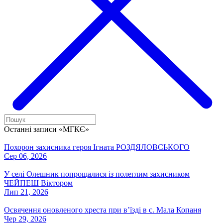
Останні записи «МГКЄ»
Похорон захисника героя Ігната РОЗДЯЛОВСЬКОГО
Сер 06, 2026
У селі Олешник попрощалися із полеглим захисником
ЧЕЙПЕШ Віктором
Лип 21, 2026
Освячення оновленого хреста при вʼїзді в с. Мала Копаня
Чер 29, 2026