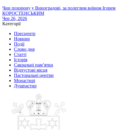
Чин похорону у Виноградові, за полеглим воїном Ігорем
КОРОСТЕНСЬКИМ
Чер 26, 2026
Категорії
Пресцентр
Новини
Події
Слово дня
Статті
Історія
Сакральні пам’ятки
Відпустові місця
Пасторальні центри
Монастирі
Душпастир