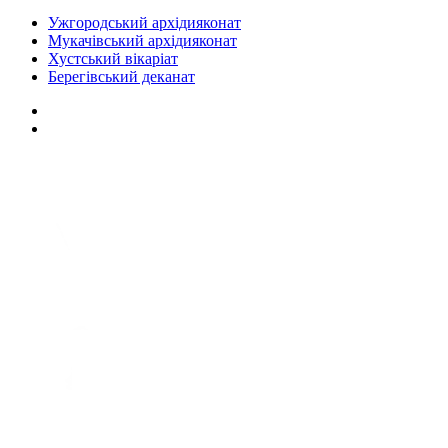
Ужгородський архідияконат
Мукачівський архідияконат
Хустський вікаріат
Берегівський деканат