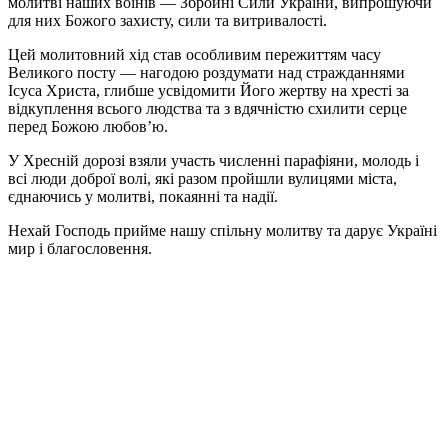
молитві наших воїнів — Збройні Сили України, випрошуючи
для них Божого захисту, сили та витривалості.
Цей молитовний хід став особливим пережиттям часу
Великого посту — нагодою роздумати над стражданнями
Ісуса Христа, глибше усвідомити Його жертву на хресті за
відкуплення всього людства та з вдячністю схилити серце
перед Божою любов’ю.
У Хресній дорозі взяли участь численні парафіяни, молодь і
всі люди доброї волі, які разом пройшли вулицями міста,
єднаючись у молитві, покаянні та надії.
Нехай Господь прийме нашу спільну молитву та дарує Україні
мир і благословення.