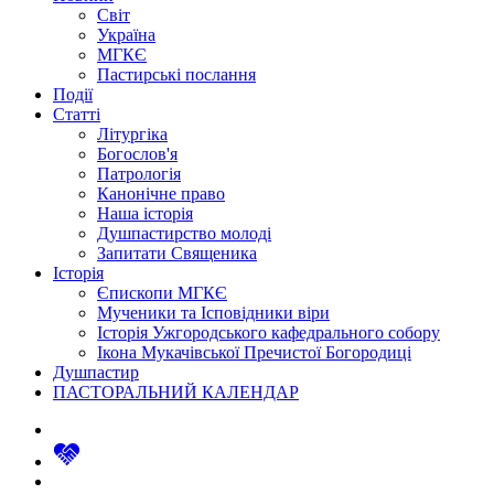
Світ
Україна
МГКЄ
Пастирські послання
Події
Статті
Літургіка
Богослов'я
Патрологія
Канонічне право
Наша історія
Душпастирство молоді
Запитати Священика
Історія
Єпископи МГКЄ
Мученики та Ісповідники віри
Історія Ужгородського кафедрального собору
Ікона Мукачівської Пречистої Богородиці
Душпастир
ПАСТОРАЛЬНИЙ КАЛЕНДАР