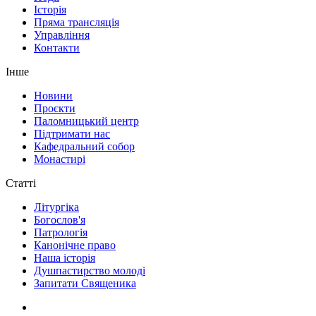
Історія
Пряма трансляція
Управління
Контакти
Інше
Новини
Проєкти
Паломницький центр
Підтримати нас
Кафедральний собор
Монастирі
Статті
Літургіка
Богослов'я
Патрологія
Канонічне право
Наша історія
Душпастирство молоді
Запитати Священика