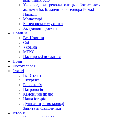
вразливих осіб
Ужгородська греко-католицька богословська
академія ім. Блаженного Теодора Ромжі
Парафії
Монастирі
Капеланське служіння
Актуальні проекти
Новини
Всі Новини
Світ
Україна
МГКЄ
Пастирські послання
Події
Фотогалерея
Статті
Всі Статті
Літургіка
Богослов'я
Патрологія
Канонічне право
Наша історія
Душпастирство молоді
Запитати Священика
Історія