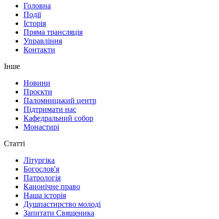
Головна
Події
Історія
Пряма трансляція
Управління
Контакти
Інше
Новини
Проєкти
Паломницький центр
Підтримати нас
Кафедральний собор
Монастирі
Статті
Літургіка
Богослов'я
Патрологія
Канонічне право
Наша історія
Душпастирство молоді
Запитати Священика