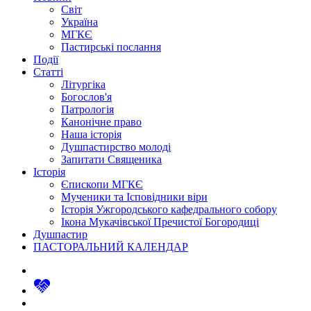
Світ
Україна
МГКЄ
Пастирські послання
Події
Статті
Літургіка
Богослов'я
Патрологія
Канонічне право
Наша історія
Душпастирство молоді
Запитати Священика
Історія
Єпископи МГКЄ
Мученики та Ісповідники віри
Історія Ужгородського кафедрального собору
Ікона Мукачівської Пречистої Богородиці
Душпастир
ПАСТОРАЛЬНИЙ КАЛЕНДАР