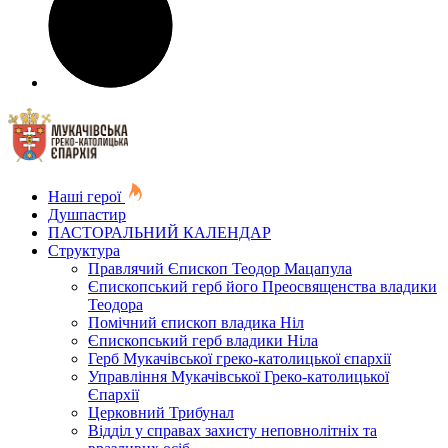
Наші герої
Душпастир
ПАСТОРАЛЬНИЙ КАЛЕНДАР
Структура
Правлячий Єпископ Теодор Мацапула
Єпископський герб його Преосвященства владики
Теодора
Помічний єпископ владика Ніл
Єпископський герб владики Ніла
Герб Мукачівської греко-католицької єпархії
Управління Мукачівської Греко-католицької
Єпархії
Церковний Трибунал
Відділ у справах захисту неповнолітніх та