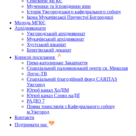
Єпископи МГКЄ
Мученики та Ісповідники віри
Історія Ужгородського кафедрального собору
Ікона Мукачівської Пречистої Богородиці
Молодь МГКЄ
Архідияконати
Ужгородський архідияконат
Мукачівський архідияконат
Хустський вікаріат
Берегівський деканат
Корисні посилання
Греко-католицьке Закарпаття
Єпархіальний паломницький центр св. Миколая
Логос-ТВ
Єпархіальний благодійний фонд CARITAS
Ужгород
Ютюб канал ХоДІМ
Ютюб канал Слово наДІЇ
РАДІО 7
Пряма трансляція з Кафедрального собору
м.Ужгород
Контакти
Підтримати нас