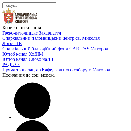
Корисні посилання
Греко-католицьке Закарпаття
Єпархіальний паломницький центр св. Миколая
Логос-ТВ
Єпархіальний благодійний фонд CARITAS Ужгород
Ютюб канал ХоДІМ
Ютюб канал Слово наДІЇ
РАДІО 7
Пряма трансляція з Кафедрального собору м.Ужгород
Посилання на соц. мережі