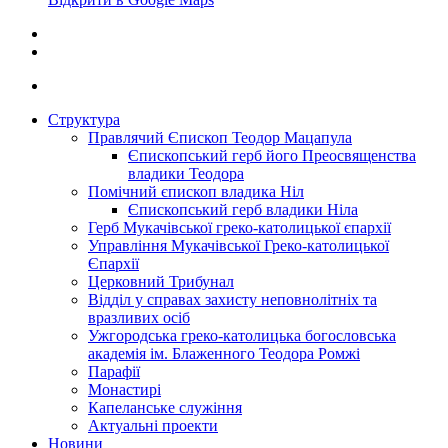
Структура
Правлячий Єпископ Теодор Мацапула
Єпископський герб його Преосвященства
владики Теодора
Помічний єпископ владика Ніл
Єпископський герб владики Ніла
Герб Мукачівської греко-католицької єпархії
Управління Мукачівської Греко-католицької
Єпархії
Церковний Трибунал
Відділ у справах захисту неповнолітніх та
вразливих осіб
Ужгородська греко-католицька богословська
академія ім. Блаженного Теодора Ромжі
Парафії
Монастирі
Капеланське служіння
Актуальні проекти
Новини