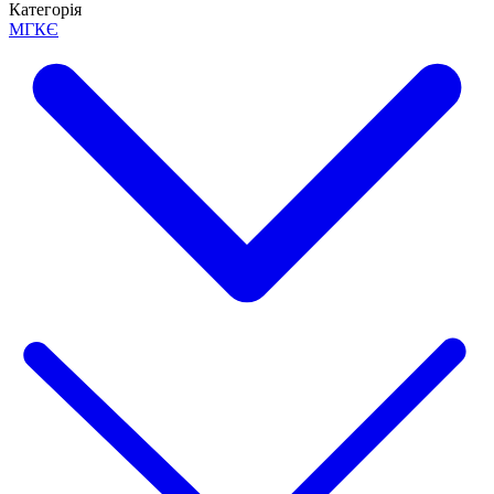
Категорія
МГКЄ