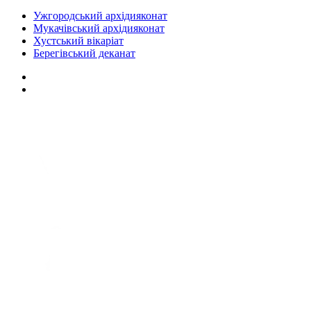
Ужгородський архідияконат
Мукачівський архідияконат
Хустський вікаріат
Берегівський деканат