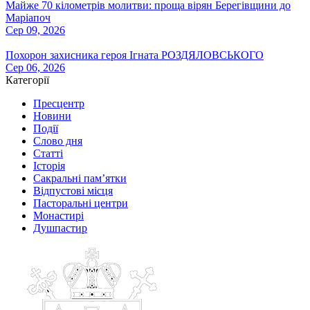
Майже 70 кілометрів молитви: проща вірян Берегівщини до
Маріапоч
Сер 09, 2026
Похорон захисника героя Ігната РОЗДЯЛОВСЬКОГО
Сер 06, 2026
Категорії
Пресцентр
Новини
Події
Слово дня
Статті
Історія
Сакральні пам’ятки
Відпустові місця
Пасторальні центри
Монастирі
Душпастир