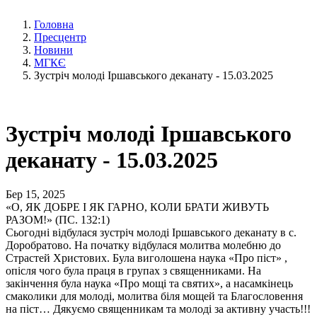
Головна
Пресцентр
Новини
МГКЄ
Зустріч молоді Іршавського деканату - 15.03.2025
Зустріч молоді Іршавського
деканату - 15.03.2025
Бер 15, 2025
«О, ЯК ДОБРЕ І ЯК ГАРНО, КОЛИ БРАТИ ЖИВУТЬ
РАЗОМ!» (ПС. 132:1)
Сьогодні відбулася зустріч молоді Іршавського деканату в с.
Доробратово. На початку відбулася молитва молебню до
Страстей Христових. Була виголошена наука «Про піст» ,
опісля чого була праця в групах з священниками. На
закінчення була наука «Про мощі та святих», а насамкінець
смаколики для молоді, молитва біля мощей та Благословення
на піст… Дякуємо священникам та молоді за активну участь!!!