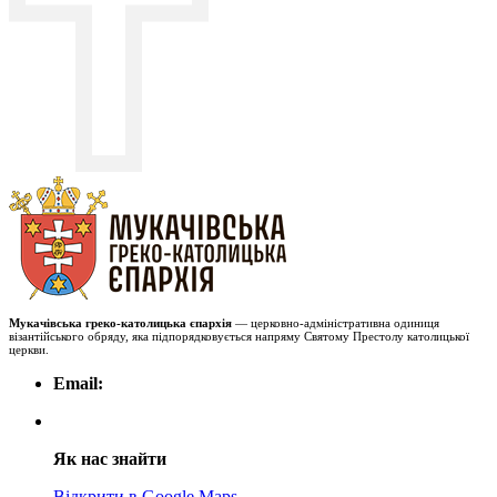
Мукачівська греко-католицька єпархія
— церковно-адміністративна одиниця
візантійського обряду, яка підпорядковується напряму Святому Престолу католицької
церкви.
Email:
Як нас знайти
Відкрити в Google Maps