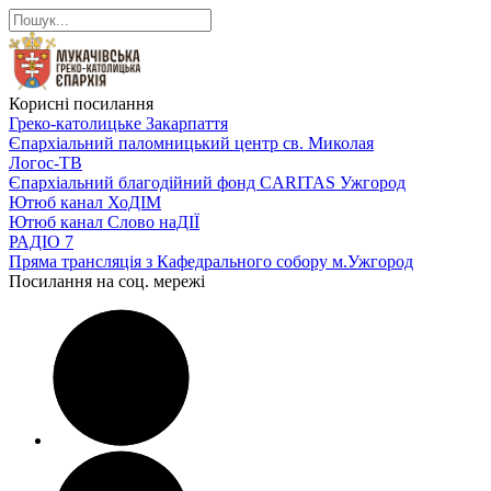
Корисні посилання
Греко-католицьке Закарпаття
Єпархіальний паломницький центр св. Миколая
Логос-ТВ
Єпархіальний благодійний фонд CARITAS Ужгород
Ютюб канал ХоДІМ
Ютюб канал Слово наДІЇ
РАДІО 7
Пряма трансляція з Кафедрального собору м.Ужгород
Посилання на соц. мережі