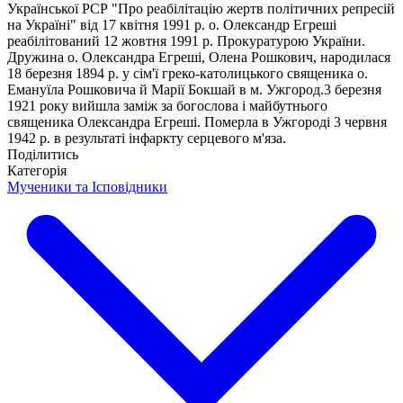
Української РСР "Про реабілітацію жертв політичних репресій
на Україні" від 17 квітня 1991 р. о. Олександр Егреші
реабілітований 12 жовтня 1991 р. Прокуратурою України.
Дружина о. Олександра Егреші, Олена Рошкович, народилася
18 березня 1894 р. у сім'ї греко-католицького священика о.
Емануїла Рошковича й Марії Бокшай в м. Ужгород.3 березня
1921 року вийшла заміж за богослова і майбутнього
священика Олександра Егреші. Померла в Ужгороді 3 червня
1942 р. в результаті інфаркту серцевого м'яза.
Поділитись
Категорія
Мученики та Ісповідники