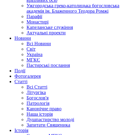
вразливих осіб
Ужгородська греко-католицька богословська
академія ім. Блаженного Теодора Ромжі
Парафії
Монастирі
Капеланське служіння
Актуальні проекти
Новини
Всі Новини
Світ
Україна
МГКЄ
Пастирські послання
Події
Фотогалерея
Статті
Всі Статті
Літургіка
Богослов'я
Патрологія
Канонічне право
Наша історія
Душпастирство молоді
Запитати Священика
Історія