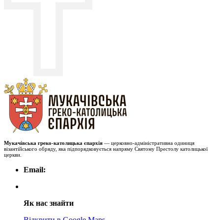
Мукачівська греко-католицька єпархія
— церковно-адміністративна одиниця
візантійського обряду, яка підпорядковується напряму Святому Престолу католицької
церкви.
Email:
Як нас знайти
Відкрити в Google Maps