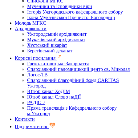
Єпископи МГКЄ
Мученики та Ісповідники віри
Історія Ужгородського кафедрального собору
Ікона Мукачівської Пречистої Богородиці
Молодь МГКЄ
Архідияконати
Ужгородський архідияконат
Мукачівський архідияконат
Хустський вікаріат
Берегівський деканат
Корисні посилання
Греко-католицьке Закарпаття
Єпархіальний паломницький центр св. Миколая
Логос-ТВ
Єпархіальний благодійний фонд CARITAS
Ужгород
Ютюб канал ХоДІМ
Ютюб канал Слово наДІЇ
РАДІО 7
Пряма трансляція з Кафедрального собору
м.Ужгород
Контакти
Підтримати нас