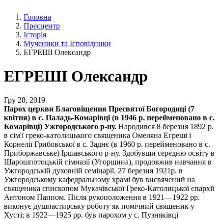
Головна
Пресцентр
Історія
Мученики та Ісповідники
ЕГРЕШІ Олександр
ЕГРЕШІ Олександр
Гру 28, 2019
Парох церкви Благовіщення Пресвятої Богородиці (7
квітня) в с. Паладь-Комарівці (в 1946 р. перейменовано в с.
Комарівці) Ужгородського р-ну.
Народився 8 березня 1892 р.
в сім'ї греко-католицького священика Омеляна Егреші і
Корнелії Грибовської в с. Заднє (в 1960 р. перейменовано в с.
Приборжавське) Іршавського р-ну. Здобувши середню освіту в
Шарошпотоцькій гімназії (Угорщина), продовжив навчання в
Ужгородській духовній семінарії. 27 березня 1921р. в
Ужгородському кафедральному храмі був висвячений на
священика єпископом Мукачівської Греко-Католицької єпархії
Антоном Паппом. Після рукоположення в 1921—1922 рр.
виконує душпастирську роботу як помічний священик у
Хусті; в 1922—1925 рр. був парохом у с. Пузняківці