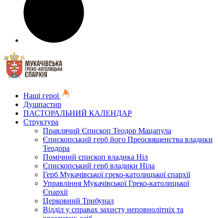
Наші герої
Душпастир
ПАСТОРАЛЬНИЙ КАЛЕНДАР
Структура
Правлячий Єпископ Теодор Мацапула
Єпископський герб його Преосвященства владики
Теодора
Помічний єпископ владика Ніл
Єпископський герб владики Ніла
Герб Мукачівської греко-католицької єпархії
Управління Мукачівської Греко-католицької
Єпархії
Церковний Трибунал
Відділ у справах захисту неповнолітніх та