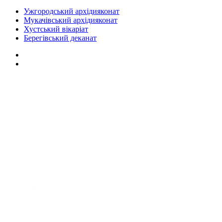
Ужгородський архідияконат
Мукачівський архідияконат
Хустський вікаріат
Берегівський деканат