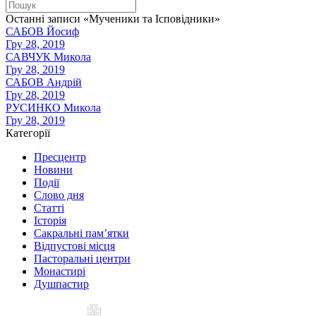
Останні записи «Мученики та Ісповідники»
САБОВ Йосиф
Гру 28, 2019
САВЧУК Микола
Гру 28, 2019
САБОВ Андрій
Гру 28, 2019
РУСИНКО Микола
Гру 28, 2019
Категорії
Пресцентр
Новини
Події
Слово дня
Статті
Історія
Сакральні пам’ятки
Відпустові місця
Пасторальні центри
Монастирі
Душпастир