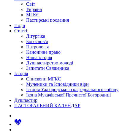
Світ
Україна
МГКЄ
Пастирські послання
Події
Статті
Літургіка
Богослов'я
Патрологія
Канонічне право
Наша історія
Душпастирство молоді
Запитати Священика
Історія
Єпископи МГКЄ
Мученики та Ісповідники віри
Історія Ужгородського кафедрального собору
Ікона Мукачівської Пречистої Богородиці
Душпастир
ПАСТОРАЛЬНИЙ КАЛЕНДАР