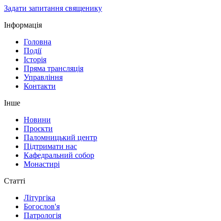
Задати запитання священику
Інформація
Головна
Події
Історія
Пряма трансляція
Управління
Контакти
Інше
Новини
Проєкти
Паломницький центр
Підтримати нас
Кафедральний собор
Монастирі
Статті
Літургіка
Богослов'я
Патрологія