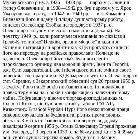
Мукачівського р-ну, в 1926—1938 рр. — парох у с. Гливичі
(тепер Словаччина), в 1938—1942 рр. був парохом у с. Ярок
Ужгородського р-ну, а з 1942 по 1949 рр. — в с. Комарівці.
Визнаючи його віддану й плідну душпастирську роботу,
єпископ Олександр Стойка нагороджує в 1937 р. о.
Олександра титулом почесного намісника (декана). На
початку 1949 р., коли розпочалася кампанія по ліквідації
Греко-Католицької Церкви, органи місцевої влади при
активній підтримці співробітників КДБ пробують схилити
його до переходу на російське православ'я. Коли це не
вдалося, о. Олександр і його сім'я були виселені з
парохіяльного будинку, два молодші брати, Іван та Георгій,
вже були заарештовані, але і після цього він не змінив свого
рішення. Тоді працівники КДБ заарештовують о. Олександра в
смт. Середнє, а Закарпатський обласний суд 26 травня 1950 р.
засуджує його на 25 років позбавлення волі з поразкою в
правах терміном на 5 років і конфіскацією належного йому
майна. Побувавши у відомих тюрмах-розподільниках м.
Львова і Києва, він був вивезений у табори ГУЛАГу
Казахстану. В таборі Чурбай-Нура його безкоштовна праця
використовувалася на будівництві різних промислових
об'єктів. З місць позбавлення волі повернувся додому
інвалідом 9 серпня 1956 р. Отець Олександр Егреші проживав
у м. Ужгород, і 3 вересня 1959 р. на 68-му році життя й 39-му
році свого душпастирства помер. Згідно ст. 1 Закону