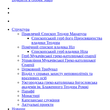
Структура
Правлячий Єпископ Теодор Мацапула
Єпископський герб його Преосвященства
владики Теодора
Помічний єпископ владика Ніл
Єпископський герб владики Ніла
Герб Мукачівської греко-католицької єпархії
Управління Мукачівської Греко-католицької
Єпархії
Церковний Трибунал
Відділ у справах захисту неповнолітніх та
вразливих осіб
Ужгородська греко-католицька богословська
академія ім. Блаженного Теодора Ромжі
Парафії
Монастирі
Капеланське служіння
Актуальні проекти
Новини