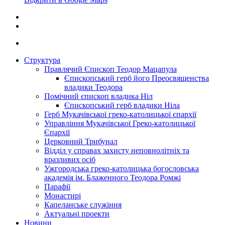
Структура
Правлячий Єпископ Теодор Мацапула
Єпископський герб його Преосвященства
владики Теодора
Помічний єпископ владика Ніл
Єпископський герб владики Ніла
Герб Мукачівської греко-католицької єпархії
Управління Мукачівської Греко-католицької
Єпархії
Церковний Трибунал
Відділ у справах захисту неповнолітніх та
вразливих осіб
Ужгородська греко-католицька богословська
академія ім. Блаженного Теодора Ромжі
Парафії
Монастирі
Капеланське служіння
Актуальні проекти
Новини