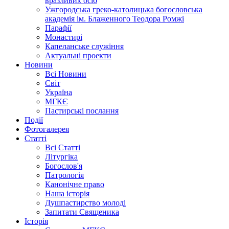
вразливих осіб
Ужгородська греко-католицька богословська
академія ім. Блаженного Теодора Ромжі
Парафії
Монастирі
Капеланське служіння
Актуальні проекти
Новини
Всі Новини
Світ
Україна
МГКЄ
Пастирські послання
Події
Фотогалерея
Статті
Всі Статті
Літургіка
Богослов'я
Патрологія
Канонічне право
Наша історія
Душпастирство молоді
Запитати Священика
Історія