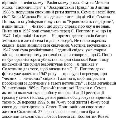
вірників в Тячівському і Рахівському р-нах. Стаття Миколи
Рішка "Таємничі ігри" в "Закарпатській Правді" за 3 липня
1988 р. порушила спокійний ритм життя о. Семена і всієї його
сім'ї. Коли Микола Рішко одержав листа від дітей о. Семена
Поппа, то опублікував нову статтю "Кровоточать старі рани",
в якій пише: "... Читаю і цю другу справу, про яку я не знав.
Питання в 1957 році ставились перед С. Поппом ті ж, що і в
1947. І відповіді ті ж самі... На протязі десяти років багато
змінилось в житті села і в долях людей. Не стало окремих
свідків. Деякі змінили свої свідчення. Частина засуджених в
1947 році була реабілітована. І єдиний свідок, уже старша
жінка, на повторному розгляді справи говорила, що С. Попп
не був організатором убивства голови сільської Ради. Тому
військовий трибунал реабілітував його... Я приїхав у
Солотвино для того, щоб вияснити з С. Н. Поппом деякі
факти уже далекого 1947 року — про суди і пересуди, про
"чесних" і "нечесних" свідків. І для того, щоб попросити
пробачення за допущену в газеті неточність" . Після легалізації
20 листопада 1989 р. Греко-Католицької Церкви о. Семен
активно включається в роботу по організації і реєстрації
громад у селах і містах, де він раніше обслуговував вірників
таємно. 26 вересня 1992 р. на 76-му році життя і 49-му році
свого душпастирства о. Семен Попп закінчив своє земне
життя в Солотвині. 27 вересня свого олтарного брата
хоронили духовні отці Тіберій Вереш ст., Костянтин Ковач,