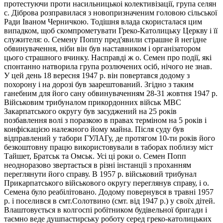
протестуючи проти насильницькоі колективізації, група селян
с. Діброва розправилася з новопризначеним головою сільської
Ради Іваном Черничкою. Тодішня влада скористалася цим
випадком, щоб скомпрометувати Греко-Католицьку Церкву і її
служителя: о. Семену Поппу пред'явили страшне й негідне
обвинувачення, ніби він був наставником і організатором
цього страшного вчинку. Насправді ж о. Семен про події, які
спонтанно натворила група розлючених осіб, нічого не знав.
У цей день 18 вересня 1947 р. він повертався додому з
похорону і на дорозі був заарештований. Згідно з таким
ганебним для його сану обвинуваченням 28-31 жовтня 1947 р.
Військовим трибуналом прикордонних військ МВС
Закарпатського округу був засуджений на 25 років
позбавлення волі з поразкою в правах терміном на 5 років і
конфіскацією належного йому майна. Після суду був
відправлений у табори ГУЛАГу, де протягом 10-ти років його
безкоштовну працю використовували в таборах поблизу міст
Тайшет, Братськ та Омськ. Усі ці роки о. Семен Попп
неодноразово звертається в різні інстанцїі з проханням
переглянути його справу. В 1957 р. військовий трибунал
Прикарпатського військового округу переглянув справу, і о.
Семена було реабілітовано. Додому повернувся в травні 1957
р. і поселився в смт.Солотвино (смт. від 1947 р.) у своїх дітей.
Влаштовується в колгоспі робітником будівельної бригади і
таємно веде душпастирську роботу серед греко-католицьких