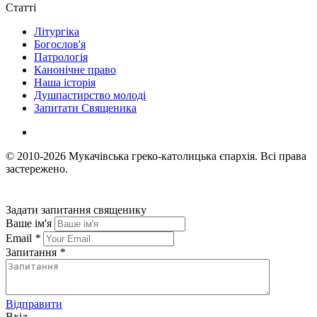
Статті
Літургіка
Богослов'я
Патрологія
Канонічне право
Наша історія
Душпастирство молоді
Запитати Священика
© 2010-2026
Мукачівська греко-католицька єпархія.
Всі права
застережено.
Задати запитання священику
Ваше ім'я
Email
*
Запитання
*
Відправити
Вхід