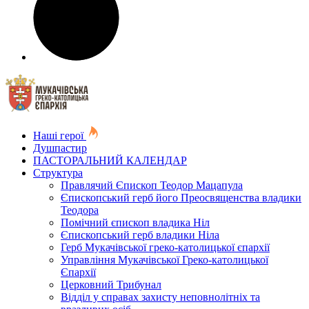
Наші герої
Душпастир
ПАСТОРАЛЬНИЙ КАЛЕНДАР
Структура
Правлячий Єпископ Теодор Мацапула
Єпископський герб його Преосвященства владики
Теодора
Помічний єпископ владика Ніл
Єпископський герб владики Ніла
Герб Мукачівської греко-католицької єпархії
Управління Мукачівської Греко-католицької
Єпархії
Церковний Трибунал
Відділ у справах захисту неповнолітніх та