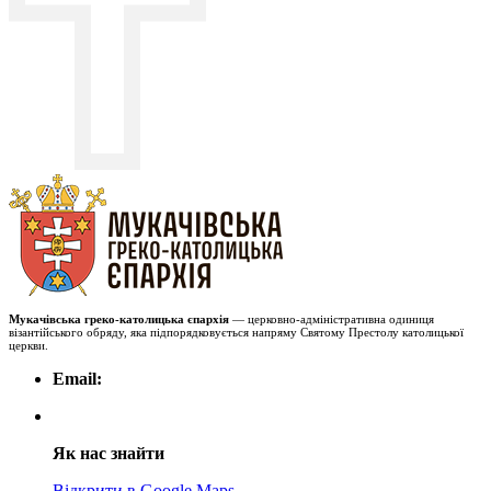
Мукачівська греко-католицька єпархія
— церковно-адміністративна одиниця
візантійського обряду, яка підпорядковується напряму Святому Престолу католицької
церкви.
Email:
Як нас знайти
Відкрити в Google Maps