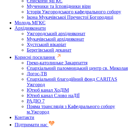
Єпископи МГКЄ
Мученики та Ісповідники віри
Історія Ужгородського кафедрального собору
Ікона Мукачівської Пречистої Богородиці
Молодь МГКЄ
Архідияконати
Ужгородський архідияконат
Мукачівський архідияконат
Хустський вікаріат
Берегівський деканат
Корисні посилання
Греко-католицьке Закарпаття
Єпархіальний паломницький центр св. Миколая
Логос-ТВ
Єпархіальний благодійний фонд CARITAS
Ужгород
Ютюб канал ХоДІМ
Ютюб канал Слово наДІЇ
РАДІО 7
Пряма трансляція з Кафедрального собору
м.Ужгород
Контакти
Підтримати нас