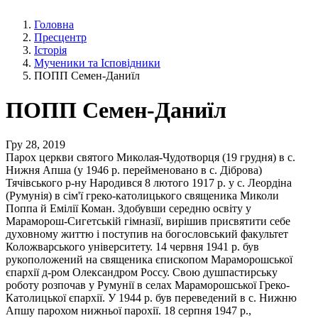
Головна
Пресцентр
Історія
Мученики та Ісповідники
ПОПП Семен-Даниїл
ПОПП Семен-Даниїл
Гру 28, 2019
Парох церкви святого Миколая-Чудотворця (19 грудня) в с.
Нижня Апша (у 1946 р. перейменовано в с. Діброва)
Тячівського р-ну Народився 8 лютого 1917 р. у с. Леордіна
(Румунія) в сім'ї греко-католицького священика Миколи
Поппа й Емілії Коман. Здобувши середню освіту у
Мараморош-Сигетській гімназії, вирішив присвятити себе
духовному життю і поступив на богословський факультет
Коложварського університету. 14 червня 1941 р. був
рукоположений на священика єпископом Мараморошської
єпархії д-ром Олександром Россу. Свою душпастирську
роботу розпочав у Румунії в селах Мараморошської Греко-
Католицької єпархії. У 1944 р. був переведений в с. Нижню
Апшу парохом нижньої парохії. 18 серпня 1947 р.,