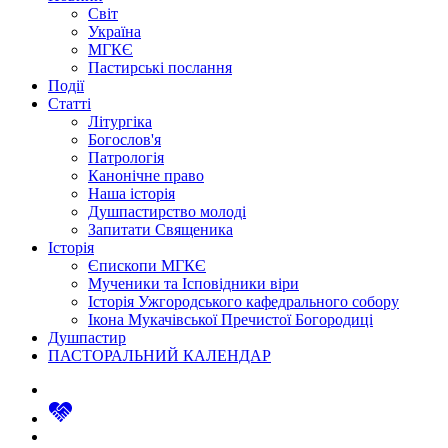
Світ
Україна
МГКЄ
Пастирські послання
Події
Статті
Літургіка
Богослов'я
Патрологія
Канонічне право
Наша історія
Душпастирство молоді
Запитати Священика
Історія
Єпископи МГКЄ
Мученики та Ісповідники віри
Історія Ужгородського кафедрального собору
Ікона Мукачівської Пречистої Богородиці
Душпастир
ПАСТОРАЛЬНИЙ КАЛЕНДАР