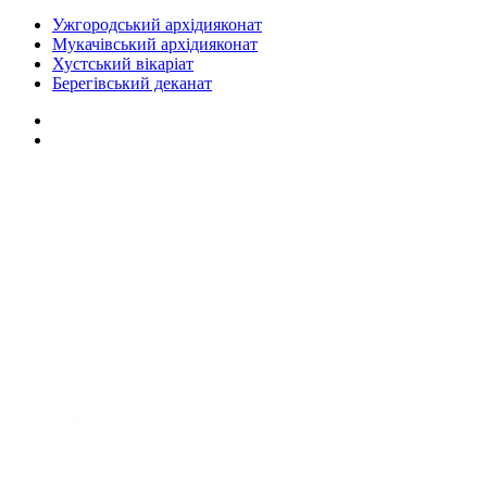
Ужгородський архідияконат
Мукачівський архідияконат
Хустський вікаріат
Берегівський деканат