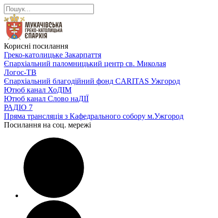
Корисні посилання
Греко-католицьке Закарпаття
Єпархіальний паломницький центр св. Миколая
Логос-ТВ
Єпархіальний благодійний фонд CARITAS Ужгород
Ютюб канал ХоДІМ
Ютюб канал Слово наДІЇ
РАДІО 7
Пряма трансляція з Кафедрального собору м.Ужгород
Посилання на соц. мережі