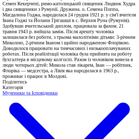
Семен Кекерчені, римо-католицький священик Людвик Худра
і два священики з Румунії. Дружина. о. Семена Поппа,
Магдалина Годжа, народилася 24 грудня 1921 р. у сім'ї вчителя
Івана Годжі та Йолани Грігашші в с. Верхня Руна (Румунія).
Здобувши вчительський диплом, працювала за фахом. 21
травня 1943 р. вийшла заміж. Після арешту чоловіка
залишилася без роботи, з трьома малолітніми дітьми: 3-річним
Миколою, 2-річним Іваном і щойно народженою Флорікою.
Доводилося працювати на тимчасових і низькооплачуваних
роботах. Після реабілітації чоловіка була прийнята на роботу
бухгалтера в місцевому колгоспі. Разом із чоловіком вивела в
люди чотирьох дітей: Микола став лікарем, Іван — робітник,
Флоріка — медсестра, а Лівія яка народилася в 1963 р.,
проживає і працює в Молдові.
Поділитись
Категорія
Мученики та Ісповідники