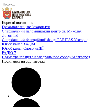
Корисні посилання
Греко-католицьке Закарпаття
Єпархіальний паломницький центр св. Миколая
Логос-ТВ
Єпархіальний благодійний фонд CARITAS Ужгород
Ютюб канал ХоДІМ
Ютюб канал Слово наДІЇ
РАДІО 7
Пряма трансляція з Кафедрального собору м.Ужгород
Посилання на соц. мережі