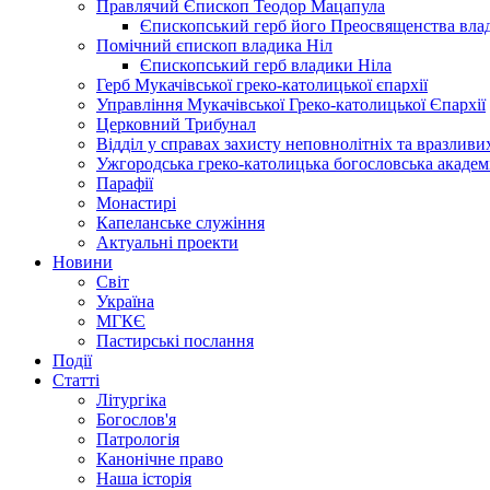
Правлячий Єпископ Теодор Мацапула
Єпископський герб його Преосвященства вла
Помічний єпископ владика Ніл
Єпископський герб владики Ніла
Герб Мукачівської греко-католицької єпархії
Управління Мукачівської Греко-католицької Єпархії
Церковний Трибунал
Відділ у справах захисту неповнолітніх та вразливих
Ужгородська греко-католицька богословська академ
Парафії
Монастирі
Капеланське служіння
Актуальні проекти
Новини
Світ
Україна
МГКЄ
Пастирські послання
Події
Статті
Літургіка
Богослов'я
Патрологія
Канонічне право
Наша історія