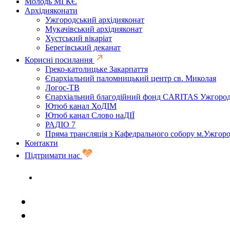
Молодь МГКЄ
Архідияконати
Ужгородський архідияконат
Мукачівський архідияконат
Хустський вікаріат
Берегівський деканат
Корисні посилання
Греко-католицьке Закарпаття
Єпархіальний паломницький центр св. Миколая
Логос-ТВ
Єпархіальний благодійний фонд CARITAS Ужгоро
Ютюб канал ХоДІМ
Ютюб канал Слово наДІЇ
РАДІО 7
Пряма трансляція з Кафедрального собору м.Ужгор
Контакти
Підтримати нас
Задати запитання священику