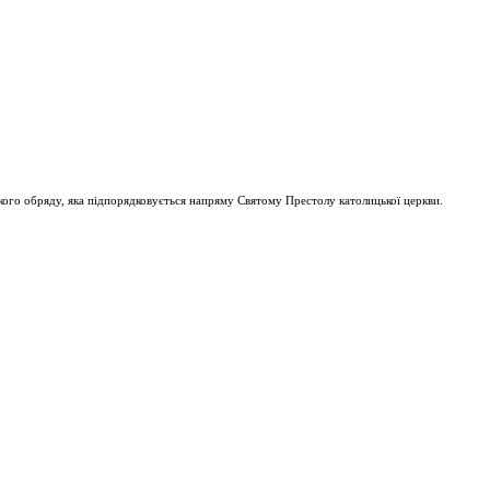
ого обряду, яка підпорядковується напряму Святому Престолу католицької церкви.