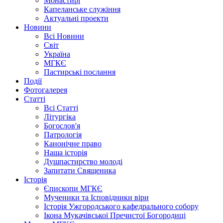
Монастирі
Капеланське служіння
Актуальні проекти
Новини
Всі Новини
Світ
Україна
МГКЄ
Пастирські послання
Події
Фотогалерея
Статті
Всі Статті
Літургіка
Богослов'я
Патрологія
Канонічне право
Наша історія
Душпастирство молоді
Запитати Священика
Історія
Єпископи МГКЄ
Мученики та Ісповідники віри
Історія Ужгородського кафедрального собору
Ікона Мукачівської Пречистої Богородиці