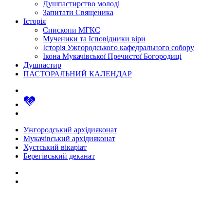
Душпастирство молоді
Запитати Священика
Історія
Єпископи МГКЄ
Мученики та Ісповідники віри
Історія Ужгородського кафедрального собору
Ікона Мукачівської Пречистої Богородиці
Душпастир
ПАСТОРАЛЬНИЙ КАЛЕНДАР
Ужгородський архідияконат
Мукачівський архідияконат
Хустський вікаріат
Берегівський деканат