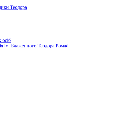
дики Теодора
 осіб
ія ім. Блаженного Теодора Ромжі