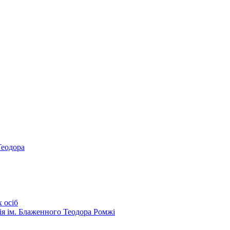
Теодора
 осіб
ія ім. Блаженного Теодора Ромжі