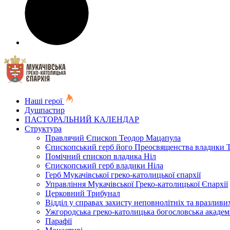
Наші герої
Душпастир
ПАСТОРАЛЬНИЙ КАЛЕНДАР
Структура
Правлячий Єпископ Теодор Мацапула
Єпископський герб його Преосвященства владики 
Помічний єпископ владика Ніл
Єпископський герб владики Ніла
Герб Мукачівської греко-католицької єпархії
Управління Мукачівської Греко-католицької Єпархії
Церковний Трибунал
Відділ у справах захисту неповнолітніх та вразливих
Ужгородська греко-католицька богословська академ
Парафії