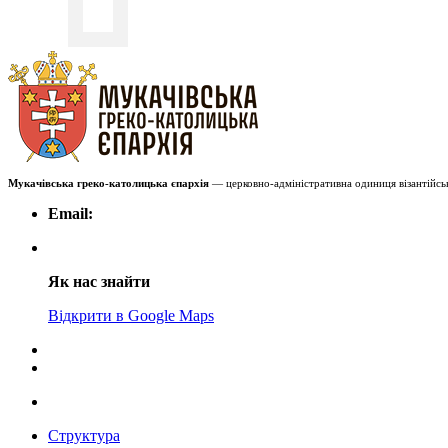
Мукачівська греко-католицька єпархія
— церковно-адміністративна одиниця візантійськ
Email:
Як нас знайти
Відкрити в Google Maps
Структура